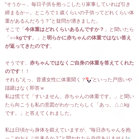
“そうか～、毎日子供を抱っこしたり家事していれば引き
締まるか～。ところで１歳くらいの子供ってどれくらい体
重があるんだろう？”と疑問が湧きました。
そこで「
今体重はどれくらいあるんですか？
」と聞いたら
「
○○kgです
。」と
明らかに赤ちゃんの体重ではない答え
が返ってきたのです
。
そうです、
赤ちゃんではなくご自身の体重を答えてくれた
のです
！！
それも“えっ、普通女性に体重聞く？
”といった戸惑いや
躊躇はなく即答ｗ
私は慌てて「すいません、赤ちゃんの体重です。」と聞い
たら向こうも私の意図がわかったらしく「あっ、△△kg
です。」と答えてくれました。
私は日頃から身体を鍛えていますが、“毎日赤ちゃんを抱
っこやおんぶ出来るか？”と聞かれたら自信ありません