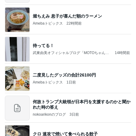
堀ちえみ 息子が喜んだ朝のラーメン
Amebaトピックス
22時間前
待ってる！
武東由美オフィシャルブログ「MOTOちゃんと
14時間前
のはっぴぃな毎日」Powered by Ameba
二度見したグッズの合計26100円
Amebaトピックス
1日前
何故トランプ大統領が日本円を支援するのかと聞か
れた時の答え
nokoarikonのブログ
3日前
クロ 速攻で焼いて食べられる餃子