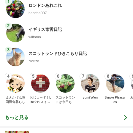
1
ロンドンあれこれ
hancha007
2
イギリス毒舌日記
wiltomo
3
スコットランドひきこもり日記
Norizo
4
5
6
7
8
ええかげん英
おじょーず！L
スコットラン
yumi Wien
Simple Pleasur
国田舎暮らし
ife☆in スイス
ドは今日も曇
es
り空
もっと見る