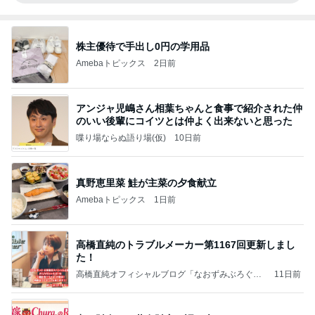
株主優待で手出し0円の学用品
Amebaトピックス
2日前
アンジャ児嶋さん相葉ちゃんと食事で紹介された仲
のいい後輩にコイツとは仲よく出来ないと思った
喋り場ならぬ語り場(仮)
10日前
真野恵里菜 鮭が主菜の夕食献立
Amebaトピックス
1日前
高橋直純のトラブルメーカー第1167回更新しまし
た！
高橋直純オフィシャルブログ「なおずみぶろぐ」
11日前
Powered by Ameba