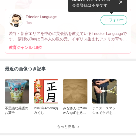
う」を英語で言うと？
会員登録は不要です
Tricolor Language
フォロー
Jay
渋谷・新宿エリアを中心に英会話を教えているTricolor Languageで
す。 講師のJayは日本人の親の元、イギリス生まれアメリカ育ちで
す。 なので英会話だけでなく、文化や英語の微妙なニュアンスの
教育ジャンル 18位
違い、海外生活の事も教えています。
最近の画像つき記事
不思議な英語の
2018年Amebaお
みなさんは“Sno
テニス：スマッ
お菓子
みくじ
w Angel”を見た
シュでケガをし
事ありますか？
ないために
もっと見る