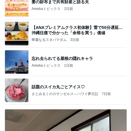
妻の財布まで共有財産と語る夫
Amebaトピックス
2日前
【ANAプレミアムクラス初体験】雷で50分遅延…
沖縄往復で分かった「余裕を買う」価値
華麗なるスタバマダム
3日前
忘れ去られてる屋根の隠れキャラ
Amebaトピックス
1日前
話題のスイカ丸ごとアイス♡
さとみるくのロサンゼルス⇔ハワイ夢日記
7日前