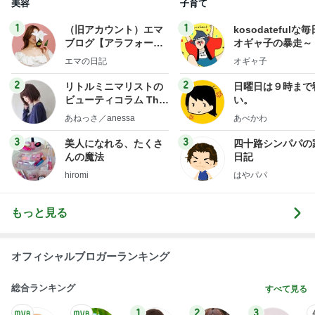
美容
子育て
1
1
（旧アカウント）エマ
kosodatefulな毎
ブログ【アラフォー会
オギャ子の暴走～
社売却セカンドライ
エマの日記
オギャ子
フ】
2
2
リトルミニマリストの
日曜日は９時まで
ビューティコラム The
い。
little minimalist's bea
あねっさ／anessa
あべかわ
uty colum
3
3
美人になれる、たくさ
四十路シンパパの
んの魔法
日記
hiromi
はやパパ
もっと見る
オフィシャルブロガーランキング
総合ランキング
すべて見る
1
2
3