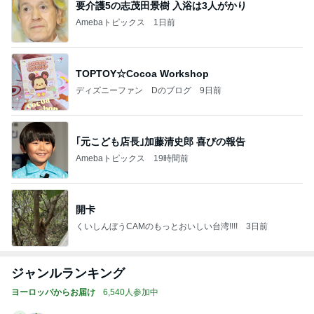
要介護5の志茂田景樹 入浴は3人がかり
Amebaトピックス
1日前
TOPTOY☆Cocoa Workshop
ディズニーファン Dのブログ
9日前
｢元こども店長｣加藤清史郎 喜びの報告
Amebaトピックス
19時間前
開卡
くいしんぼうCAMのもっとおいしい台湾!!!!
3日前
ジャンルランキング
ヨーロッパからお届け
6,540人参加中