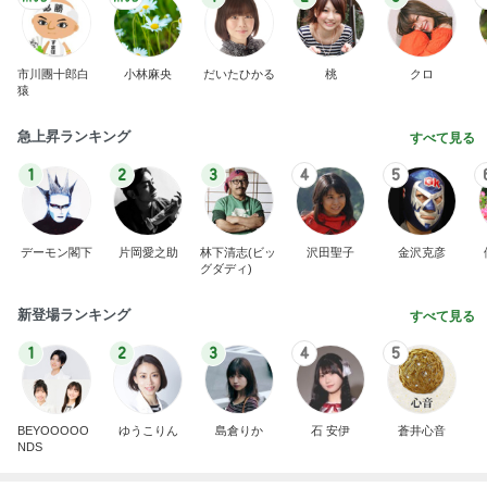
市川團十郎白
小林麻央
だいたひかる
桃
クロ
猿
急上昇ランキング
すべて見る
1
2
3
4
5
デーモン閣下
片岡愛之助
林下清志(ビッ
沢田聖子
金沢克彦
グダディ)
新登場ランキング
すべて見る
1
2
3
4
5
BEYOOOOO
ゆうこりん
島倉りか
石 安伊
蒼井心音
NDS