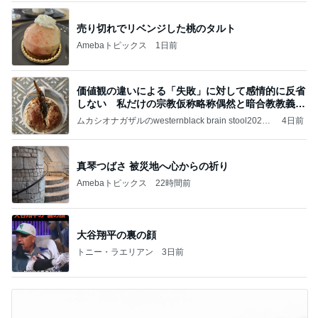
売り切れでリベンジした桃のタルト
Amebaトピックス
1日前
価値観の違いによる「失敗」に対して感情的に反省
しない 私だけの宗教仮称略称偶然と暗合教教義候
補
ムカシオナガザルのwesternblack brain stool2024
4日前
年（令和6）11月25日以来減酒断煙再開ムカシオナ
ガザル
真琴つばさ 被災地へ心からの祈り
Amebaトピックス
22時間前
大谷翔平の裏の顔
トニー・ラエリアン
3日前