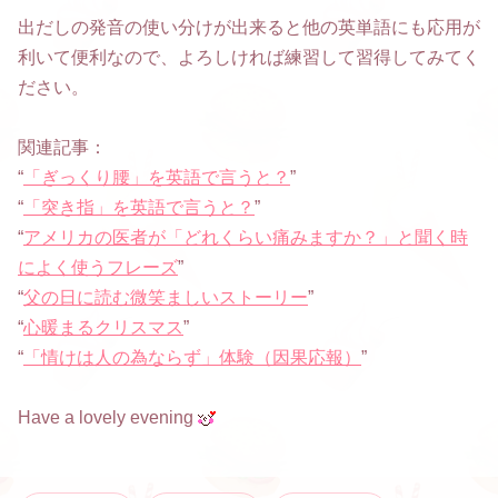
出だしの発音の使い分けが出来ると他の英単語にも応用が
利いて便利なので、よろしければ練習して習得してみてく
ださい。
関連記事：
“
「ぎっくり腰」を英語で言うと？
”
“
「突き指」を英語で言うと？
”
“
アメリカの医者が「どれくらい痛みますか？」と聞く時
によく使うフレーズ
”
“
父の日に読む微笑ましいストーリー
”
“
心暖まるクリスマス
”
“
「情けは人の為ならず」体験（因果応報）
”
Have a lovely evening