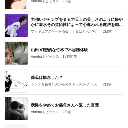
Amebaトピックス
2日前
力強いジャンプをまるで天上の美しさのように軽や
かに着氷その芸術性によって心奪われる魔法を織り
なす
フィギュアスケート応援（くまはともだち）
2日前
山田 幻想的な竹林で不思議体験
Amebaトピックス
15時間前
義母は観念した？
トンデモ義母ンヌからのストレスがヤバい。
2日前
我慢をやめてお義母さんへ返した言葉
Amebaトピックス
2日前