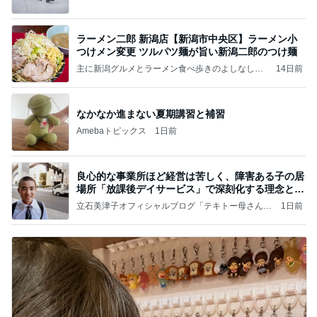
ラーメン二郎 新潟店【新潟市中央区】ラーメン小
つけメン変更 ツルパツ麺が旨い新潟二郎のつけ麺
主に新潟グルメとラーメン食べ歩きのよしなしご
14日前
と
なかなか進まない夏期講習と補習
Amebaトピックス
1日前
良心的な事業所ほど経営は苦しく、障害ある子の居
場所「放課後デイサービス」で深刻化する理念と現
実の
立石美津子オフィシャルブログ「テキトー母さんの
1日前
すすめ」Powered by Ameba