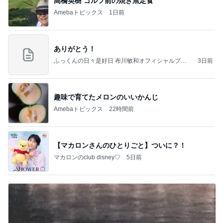
高橋英樹 ゴルフ前の焼き魚定食
Amebaトピックス
1日前
ありがとう！
ふっくんの日々是好日 布川敏和オフィシャルブロ
3日前
グ
趣味で育てたメロンのいいかんじ
Amebaトピックス
22時間前
【マカロンさんのひとりごと】ついに？！
マカロンのclub disney♡
5日前