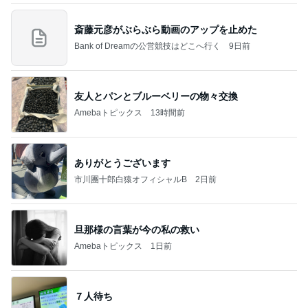
斎藤元彦がぶらぶら動画のアップを止めた
Bank of Dreamの公営競技はどこへ行く
9日前
友人とパンとブルーベリーの物々交換
Amebaトピックス
13時間前
ありがとうございます
市川團十郎白猿オフィシャルB
2日前
旦那様の言葉が今の私の救い
Amebaトピックス
1日前
７人待ち