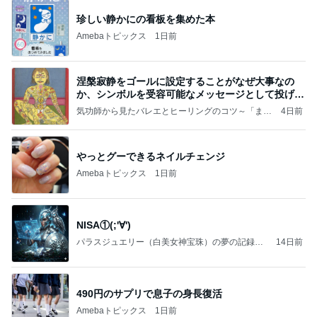
珍しい静かにの看板を集めた本
Amebaトピックス
1日前
涅槃寂静をゴールに設定することがなぜ大事なの
か、シンボルを受容可能なメッセージとして投げる
ことが
気功師から見たバレエとヒーリングのコツ～「まと
4日前
いのば」ブログ
やっとグーできるネイルチェンジ
Amebaトピックス
1日前
NISA①(;'∀')
パラスジュエリー（白美女神宝珠）の夢の記録
14日前
（続編）
490円のサプリで息子の身長復活
Amebaトピックス
1日前