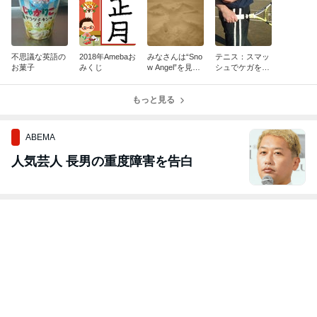
不思議な英語の
2018年Amebaお
みなさんは“Sno
テニス：スマッ
お菓子
みくじ
w Angel”を見た
シュでケガをし
事ありますか？
ないために
もっと見る
ABEMA
人気芸人 長男の重度障害を告白