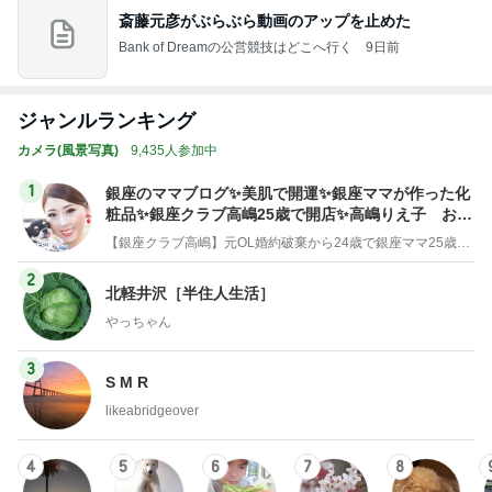
斎藤元彦がぶらぶら動画のアップを止めた
Bank of Dreamの公営競技はどこへ行く
9日前
ジャンルランキング
カメラ(風景写真)
9,435人参加中
1
銀座のママブログ✨美肌で開運✨銀座ママが作った化
粧品✨銀座クラブ高嶋25歳で開店✨高嶋りえ子 お着
物でエルメス バーキン コーデ
【銀座クラブ高嶋】元OL婚約破棄から24歳で銀座ママ25歳でオーナーママ銀座 美肌で開運♡パワースポット巡り高嶋りえ子ブログ
2
北軽井沢［半住人生活］
やっちゃん
3
S M R
likeabridgeover
4
5
6
7
8