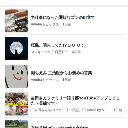
力仕事になった通販ワゴンの組立て
Amebaトピックス
1日前
桜島…噴火してた!? Σ(O_O；)
マッキー☆の日日是好日
4日前
堀ちえみ 主治医からお褒めの言葉
Amebaトピックス
1日前
吉田さんファミリー語り部YouTubeアップしまし
た（長編です）
「吉田さんちのファミリー日記」Powered by Ame
1日前
ba 吉田さんファミリーオフィシャルブログ