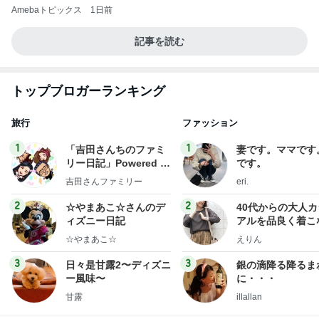
Amebaトピックス
1日前
記事を読む
トップブロガーランキング
旅行
ファッション
1
1
「吉田さんちのファミ
妻です。ママです
リー日記」Powered b
です。
y Ameba 吉田さんファ
吉田さんファミリー
eri.
ミリーオフィシャルブ
ログ
2
2
☆やまあこ☆さんのデ
40代からの大人
ィズニー日記
アルを品良く着こ
ファッションブロ
☆やまあこ☆
えりん
3
3
日々是甘露2〜ディズニ
銀の滴降る降るま
ー風味〜
に・・・
甘露
illallan