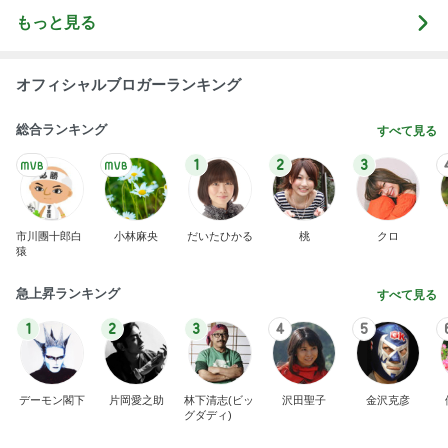
もっと見る
オフィシャルブロガーランキング
総合ランキング
すべて見る
1
2
3
市川團十郎白
小林麻央
だいたひかる
桃
クロ
猿
急上昇ランキング
すべて見る
1
2
3
4
5
デーモン閣下
片岡愛之助
林下清志(ビッ
沢田聖子
金沢克彦
グダディ)