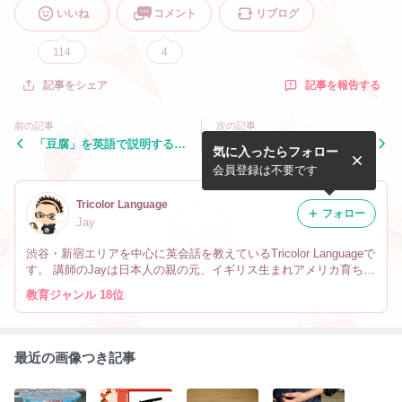
いいね
コメント
リブログ
114
4
記事を報告する
記事をシェア
前の記事
次の記事
「豆腐」を英語で説明する
「お粥」を英語で言うと？
気に入ったらフォロー
と？
会員登録は不要です
Tricolor Language
フォロー
Jay
渋谷・新宿エリアを中心に英会話を教えているTricolor Languageで
す。 講師のJayは日本人の親の元、イギリス生まれアメリカ育ちで
す。 なので英会話だけでなく、文化や英語の微妙なニュアンスの
教育ジャンル 18位
違い、海外生活の事も教えています。
最近の画像つき記事