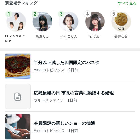
新登場ランキング
すべて見る
1
2
3
4
5
BEYOOOOO
島倉りか
ゆうこりん
石 安伊
蒼井心音
NDS
半分以上残した四国限定のパスタ
Amebaトピックス
2日前
広島原爆の日 市長の言葉に動揺する総理
ブルーサファイア
1日前
会員限定の新しいショーの抽選
Amebaトピックス
1日前