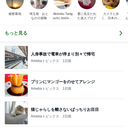
秘密基地
埼玉発 おと
Akinobu Tanig
妻に先立たれ
カメラと歩
なの小探険
uchi | Itoshima
た老人ブログ
く、日本の風
Landscape Ph
景スナップ紀
otographer
行
もっと見る
人身事故で電車が停まり別々で帰宅
Amebaトピックス
1日前
プリンにマンゴーをのせてアレンジ
Amebaトピックス
1日前
猫じゃらしを離さないぱっちりお目目
Amebaトピックス
2日前