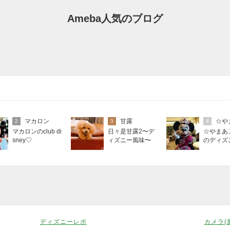
Ameba人気のブログ
マカロン
甘露
☆や
2
3
4
マカロンのclub di
日々是甘露2〜デ
☆やまあ
sney♡
ィズニー風味〜
のディズ
ディズニーレポ
カメラ(