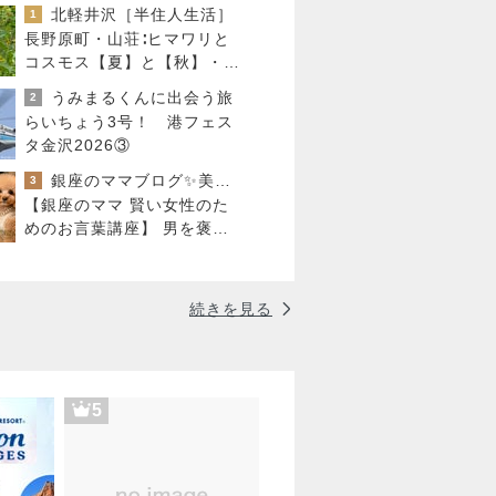
北軽井沢［半住人生活］
1
長野原町・山荘∶ヒマワリと
コスモス【夏】と【秋】・夕
食 ・ ガス保安点検・・♪
うみまるくんに出会う旅
2
らいちょう3号！ 港フェス
タ金沢2026③
銀座のママブログ✨美肌で開運✨銀座ママが作った化粧品✨銀座クラブ高嶋25歳で開店✨高嶋りえ子 お着物でエルメス バーキン コーデ
3
【銀座のママ 賢い女性のた
めのお言葉講座】 男を褒め
る「かきくけこ」 愛され上
手は褒め方上手
続きを見る
5