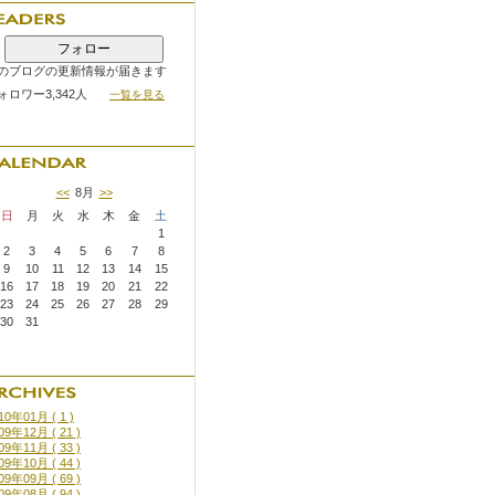
フォロー
のブログの更新情報が届きます
ォロワー3,342人
一覧を見る
<<
8月
>>
日
月
火
水
木
金
土
1
2
3
4
5
6
7
8
9
10
11
12
13
14
15
16
17
18
19
20
21
22
23
24
25
26
27
28
29
30
31
10年01月 ( 1 )
09年12月 ( 21 )
09年11月 ( 33 )
09年10月 ( 44 )
09年09月 ( 69 )
09年08月 ( 94 )