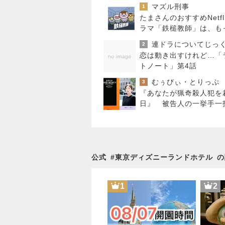
マズル刑事
1
たまさんのおすすめNetfl
ラマ「鉄槌教師」は、も
見たいもっと見たい！な
2
10話完？
恋は動き出すけれど…「
トノート」第4話
むぅびぃ・とりっぷ
3
『あなたが猟奇殺人犯を
日』 被告人の一挙手一
が目の前に浮かぶリアル
公式
#
東京ディズニーランドホテル
の
1
2