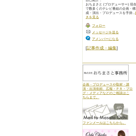
自己紹介：
おちまさと (プロデューサー) 現
で数多くのテレビ番組の企画・構
成・演出・プロデュースを手掛...
きを見る
フォロー
メッセージを送る
アメンバーになる
[
記事作成・編集
]
企画・プロデュースや取材・講
演・出演依頼、広報・ＰＲ・ブロ
グ・メディアなどのご相談はこ
ちらまで。
ファンメールはこちらから。