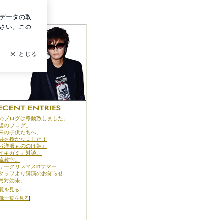
イン
のブログは移動致しました。
後のブログ。
来の子供たちへ。
供を授かりました！
お洋服もののけ姫』
イキガミ』対談。
流教室。
リークリスマスinサマー
タッフより講演のお知らせ
用対効果。
覧を見る
]
像一覧を見る
]