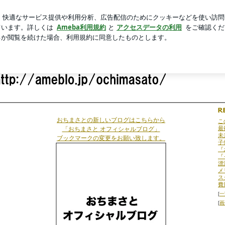
の福袋第2弾
新規登録
ログ
芸能人ブログ
人気ブログ
おちまさとの新しいブログはこちらから
こ
最
「おちまさと オフィシャルブログ」
未
ブックマークの変更をお願い致します。
子
『
『
漂
メ
ス
費
[
一
[
画