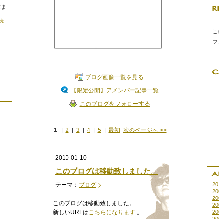
在ま
続
こ
フ
ブログ画像一覧を見る
【限定公開】アメンバー記事一覧
このブログをフォローする
1
|
2
|
3
|
4
|
5
|
最初
次のページへ
>>
2010-01-10
このブログは移動致しました。
テーマ：
ブログ
20
20
20
このブログは移動致しました。
20
新しいURLは
こちらになります
。
20
20