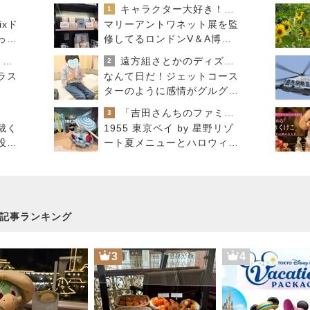
キャラクター大好き！コロ助の2回目ロンドン生活にっき★
1
ixド
マリーアントワネット展を監
っと
修してるロンドンV＆A博物
んで
館のセンスの良すぎるお土
連ドラについてじっくり語るブログ
遠方組さとかのディズニー沼日記
2
産！
ラス
なんて日だ！ジェットコース
ターのように感情がグルグル
した昨日の出来事
「吉田さんちのファミリー日記」Powered by Ameba 吉田さんファミリーオフィシャルブログ
3
裁く
1955 東京ベイ by 星野リゾ
投足
ート夏メニューとハロウィン
さ
プラン発表！
記事ランキング
3
4