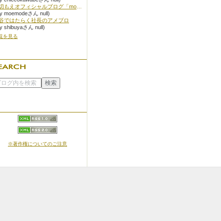
押切もえオフィシャルブログ「moe mode」Powered by Ameba
by moemodeさん null)
谷ではたらく社長のアメブロ
by shibuyaさん null)
覧を見る
※著作権についてのご注意