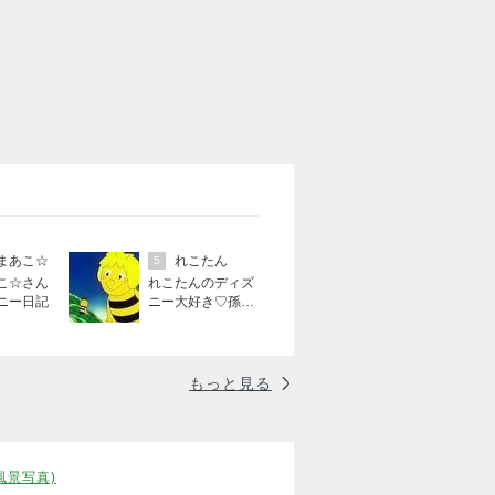
まあこ☆
れこたん
5
こ☆さん
れこたんのディズ
ニー日記
ニー大好き♡孫4
人
もっと見る
風景写真)