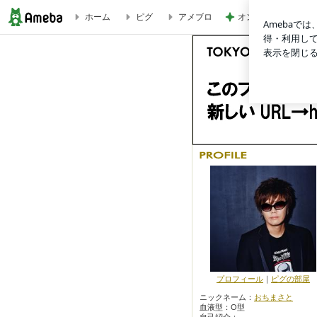
オンライン限定の夏
ホーム
ピグ
アメブロ
おちまさとプロデュース Tokyo Ochimasato Land
プロフィール
｜
ピグの部屋
ニックネーム：
おちまさと
血液型：
O型