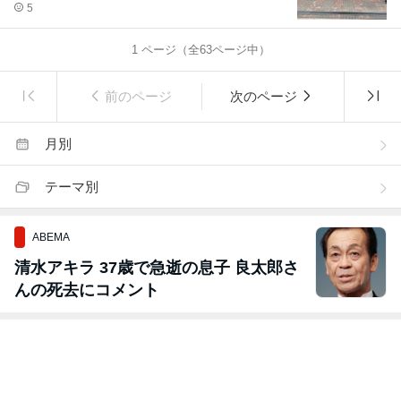
5
1
ページ（全
63
ページ中）
前のページ
次のページ
月別
テーマ別
ABEMA
清水アキラ 37歳で急逝の息子 良太郎さ
んの死去にコメント