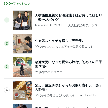
30代〜ファッション
★機能性重視のお洒落迷子ほど持ってほしい
「楽〜だバッグ」
1
TOKYO REAL CLOTHES 大人世代のリアルクロー
ズ
やる気スイッチを探して三千里。
2
40代からの大人カジュアルを品良く着こなすファ
ッションブログ
急遽変更になった夏休み旅行、初めての甲子
園球場へ
3
*** あやのハピログ ***
楽天、最近美味しかったお取り寄せと「楽」
の前借り
4
50代からの無理しないおしゃれ nodoka’s Blog