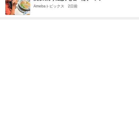
Amebaトピックス
2日前
神がかってる掃除機
Amebaトピックス
3時間前
原田龍二の妻 今回は辛めの味玉
Amebaトピックス
1日前
現地で買ったパサパサ食感のタルト
Amebaトピックス
20時間前
半年以上探した住み替えを一旦終了
Amebaトピックス
1日前