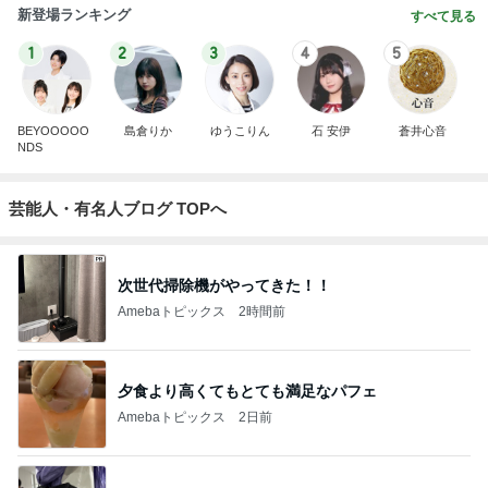
新登場ランキング
すべて見る
1
2
3
4
5
BEYOOOOO
島倉りか
ゆうこりん
石 安伊
蒼井心音
NDS
芸能人・有名人ブログ TOPへ
次世代掃除機がやってきた！！
Amebaトピックス
2時間前
夕食より高くてもとても満足なパフェ
Amebaトピックス
2日前