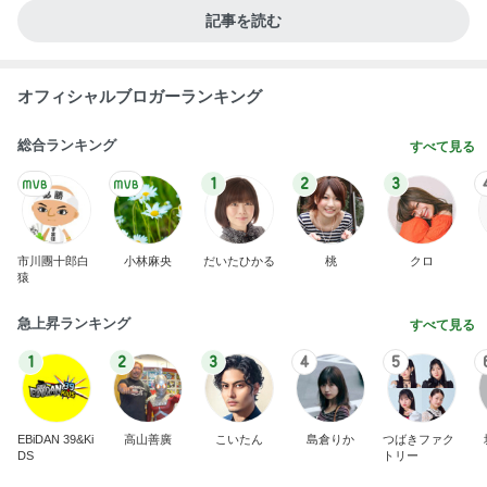
記事を読む
オフィシャルブロガーランキング
総合ランキング
すべて見る
1
2
3
市川團十郎白
小林麻央
だいたひかる
桃
クロ
猿
急上昇ランキング
すべて見る
1
2
3
4
5
EBiDAN 39&Ki
高山善廣
こいたん
島倉りか
つばきファク
DS
トリー