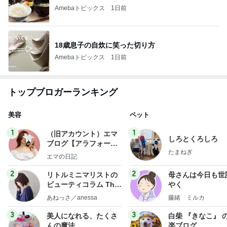
Amebaトピックス
1日前
18歳息子の自炊に笑った切り方
Amebaトピックス
1日前
トップブロガーランキング
美容
ペット
1
1
（旧アカウント）エマ
しろとくろしろ
ブログ【アラフォー会
たまねぎ
社売却セカンドライ
エマの日記
フ】
2
2
リトルミニマリストの
母さんは今日も世
ビューティコラム The
やく
little minimalist's bea
あねっさ／anessa
藤緒 ミルカ
uty colum
3
3
美人になれる、たくさ
白柴 『きなこ』 
んの魔法
楽ブログ