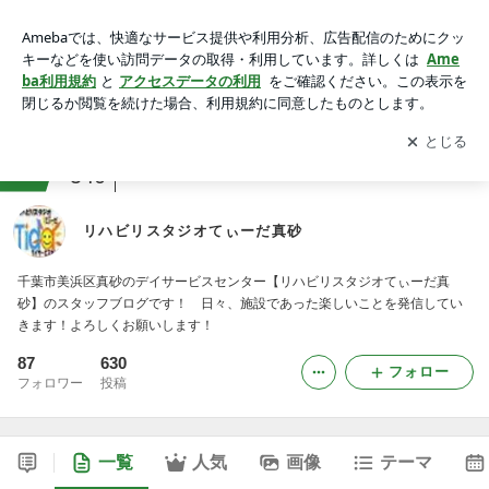
リハビリスタジオてぃーだ真砂
アプリをダウンロードして
ブログの更新通知
を受け取りまし
開く
ょう。
ranking
その他の企業・団体ジャンル
540
リハビリスタジオてぃーだ真砂
千葉市美浜区真砂のデイサービスセンター【リハビリスタジオてぃーだ真
砂】のスタッフブログです！ 日々、施設であった楽しいことを発信してい
きます！よろしくお願いします！
87
630
フォロー
フォロワー
投稿
一覧
人気
画像
テーマ