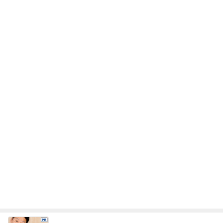
レジェンド松下のなんでもプレゼン！
Amebaトピックス
23時間前