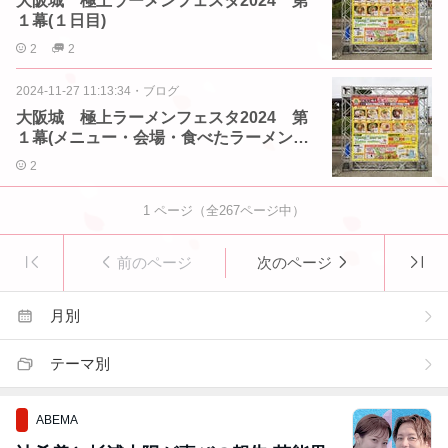
大阪城 極上ラーメンフェスタ2024 第
１幕(１日目)
2
2
2024-11-27 11:13:34
・
ブログ
大阪城 極上ラーメンフェスタ2024 第
１幕(メニュー・会場・食べたラーメンリ
スト)
2
1
ページ（全
267
ページ中）
前のページ
次のページ
月別
テーマ別
ABEMA