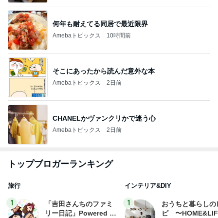
何年も耐えてる同居で最近限界
Amebaトピックス
10時間前
そこにあったから読んだ意外な本
Amebaトピックス
2日前
CHANELかヴァンクリかで迷う心
Amebaトピックス
2日前
トップブロガーランキング
旅行
インテリア&DIY
1
1
「吉田さんちのファミ
おうちと暮らしの
リー日記」Powered b
ピ 〜HOME&LI