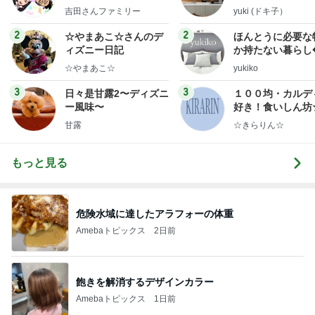
y Ameba 吉田さんファ
吉田さんファミリー
yuki (ドキ子）
ミリーオフィシャルブ
ログ
2
2
☆やまあこ☆さんのデ
ほんとうに必要な
ィズニー日記
か持たない暮らし
ep Life Simple
☆やまあこ☆
yukiko
ンテリアのきろく
3
3
日々是甘露2〜ディズニ
１００均・カルデ
ー風味〜
好き！食いしん坊
らりん☆のブログ
甘露
☆きらりん☆
もっと見る
危険水域に達したアラフォーの体重
Amebaトピックス
2日前
飽きを解消するデザインカラー
Amebaトピックス
1日前