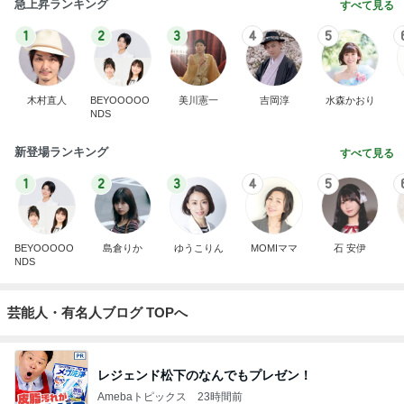
急上昇ランキング
すべて見る
1
2
3
4
5
木村直人
BEYOOOOO
美川憲一
吉岡淳
水森かおり
NDS
新登場ランキング
すべて見る
1
2
3
4
5
BEYOOOOO
島倉りか
ゆうこりん
MOMIママ
石 安伊
NDS
芸能人・有名人ブログ TOPへ
レジェンド松下のなんでもプレゼン！
Amebaトピックス
23時間前