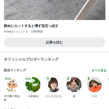
斜めにカットすると増す宝石っぽさ
Amebaトピックス
10時間前
記事を読む
オフィシャルブロガーランキング
総合ランキング
すべて見る
1
2
3
市川團十郎白
小林麻央
だいたひかる
桃
クロ
猿