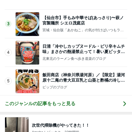
宮城・仙台版「あかねこ」の気が付けばいつもラー
メン・・・
日清「冷やしカップヌードル・ピリ辛キムチ
味」まさかの熱湯禁止って！暑い夏ピッタリ
4
のカップ麺登場
北東北のラーメン食べ歩き道楽のブログ
飯田商店（神奈川県湯河原）／【限定】湯河
原十二庵の青大豆豆乳と山葵と酢橘の冷し麺
5
2,500円
ピップのブログ
このジャンルの記事をもっと見る
次世代掃除機がやってきた！！
Amebaトピックス
23時間前
手帳を忘れ焦った薬屋さんでの買い物