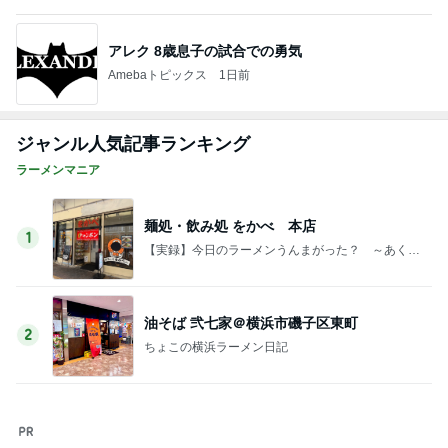
アレク 8歳息子の試合での勇気
Amebaトピックス
1日前
ジャンル人気記事ランキング
ラーメンマニア
麺処・飲み処 をかべ 本店
1
【実録】今日のラーメンうんまがった？ ～あくま
で主観～
油そば 弐七家＠横浜市磯子区東町
2
ちょこの横浜ラーメン日記
【仙台市】手もみ中華そば(あっさり)〜萩ノ
宮製麺所 シエロ茂庭店
3