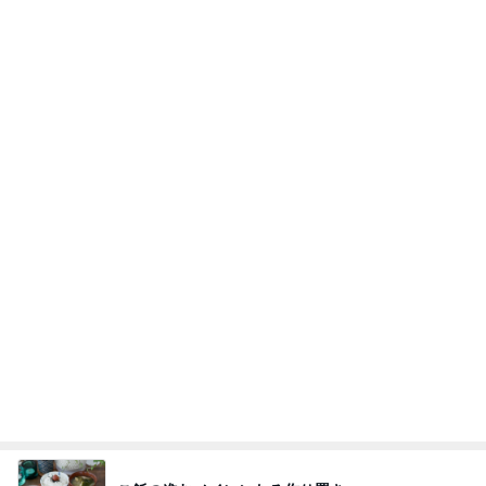
市川團十郎白猿オフィシャルB
2日前
堀ちえみの夫 コスパ最強の店で昼食
Amebaトピックス
1日前
７人待ち
沢田聖子オフィシャルブログ「In My Heartな旅日
2日前
記」by Ameba
支払われていなかった共済金の金額
Amebaトピックス
2日前
斎藤元彦がぶらぶら動画のアップを止めた
Bank of Dreamの公営競技はどこへ行く
8日前