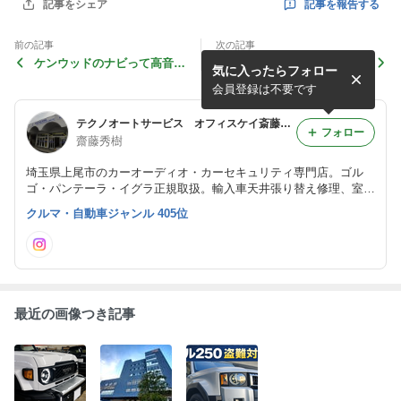
記事を報告する
記事をシェア
前の記事
次の記事
ケンウッドのナビって高音質
ハイエース フルデッドニン
気に入ったらフォロー
だった・・・
グ！！
会員登録は不要です
テクノオートサービス オフィスケイ斎藤ブログ
フォロー
齋藤秀樹
埼玉県上尾市のカーオーディオ・カーセキュリティ専門店。ゴル
ゴ・パンテーラ・イグラ正規取扱。輸入車天井張り替え修理、室内
カスタマイズ、ナビ加工取付やワンオフ加工まで、25年以上のベ
クルマ・自動車ジャンル 405位
テランが担当します。
最近の画像つき記事