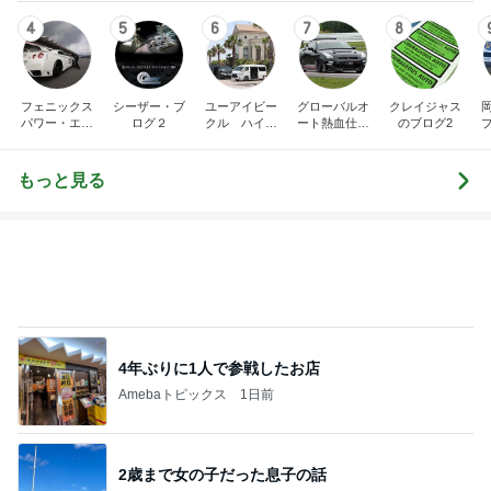
フェニックス
シーザー・ブ
ユーアイビー
グローバルオ
クレイジャス
パワー・エチ
ログ２
クル ハイエ
ート熱血仕入
のブログ2
ゼンヤ横山の
ース200系完
れブログ
車
言いたい放題
全マスターブ
ログ
もっと見る
4年ぶりに1人で参戦したお店
Amebaトピックス
1日前
2歳まで女の子だった息子の話
Amebaトピックス
1日前
旦那様の言葉が今の私の救い
Amebaトピックス
1日前
レジェンド松下のなんでもプレゼン！