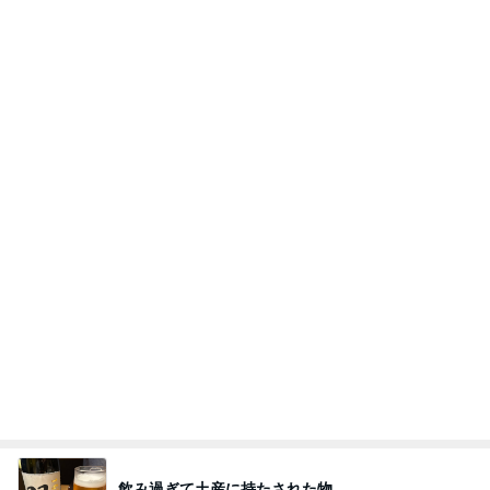
Amebaトピックス
1日前
夫とファミレスで晩ごはん
武東由美オフィシャルブログ「MOTOちゃんと
23時間前
のはっぴぃな毎日」Powered by Ameba
カルディで買った優雅な気分の珈琲
Amebaトピックス
1日前
同じ夢
四コマ戦士 パパ戦記
10日前