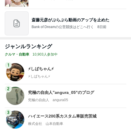
ジャンルランキング
クルマ・自動車
10,903人参加中
1
⚡️しばちゃん⚡
⚡️しばちゃん⚡️
2
究極の自由人”angura_05"のブログ
究極の自由人 angura05
3
ハイエース200系カスタム車販売茨城
株式会社 山本自動車
4
5
6
7
8