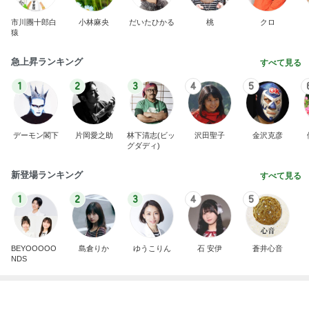
BEYOOOOO
島倉りか
ゆうこりん
石 安伊
蒼井心音
NDS
ご飯の進むメインになる作り置き
Amebaトピックス
2日前
広島原爆の日 市長の言葉に動揺する総理
ブルーサファイア
1日前
薬剤師に相談した便秘薬の使い方
Amebaトピックス
1日前
ありがとうございます