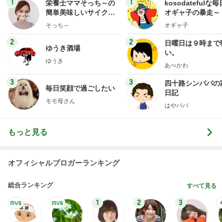
オフィシャルブロガーランキング
総合ランキング
すべて見る
1
2
3
市川團十郎白
小林麻央
だいたひかる
桃
クロ
猿
急上昇ランキング
すべて見る
1
2
3
4
5
デーモン閣下
片岡愛之助
林下清志(ビッ
沢田聖子
金沢克彦
グダディ)
新登場ランキング
すべて見る
1
2
3
4
5