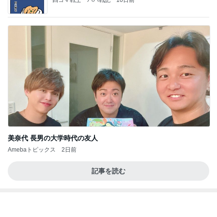
2026/07/27(K) 4本
何でかな？何でだろ？
11日前
桃の母 仲が良いのが嬉しい兄弟孫
Amebaトピックス
2日前
お願い
モンスターアクアリウム＆レプタイルズ 買取販売
7日前
情報
細川直美 咲き始めたサルスベリの花