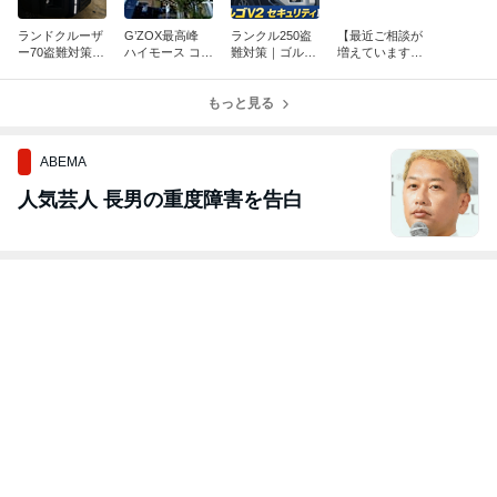
ランドクルーザ
G’ZOX最高峰
ランクル250盗
【最近ご相談が
ー70盗難対策｜
ハイモース コー
難対策｜ゴルゴ
増えています】
パンテーラZ306
ト ヴェリス施工
V2カーセキュリ
20アルファード
取付＋11インチ
｜アウトランダ
ティ＋アルパイ
後期 ナビの音が
ナビ・デジタル
ーPHEVを艶と
もっと見る
ンドラレコ施工
出ない…交換と
インナーミラー
撥水で美しく保
いう選択
同時
護
ABEMA
人気芸人 長男の重度障害を告白