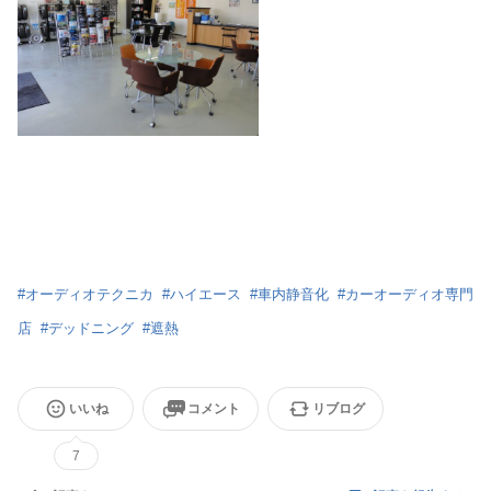
#
オーディオテクニカ
#
ハイエース
#
車内静音化
#
カーオーディオ専門
店
#
デッドニング
#
遮熱
いいね
コメント
リブログ
7