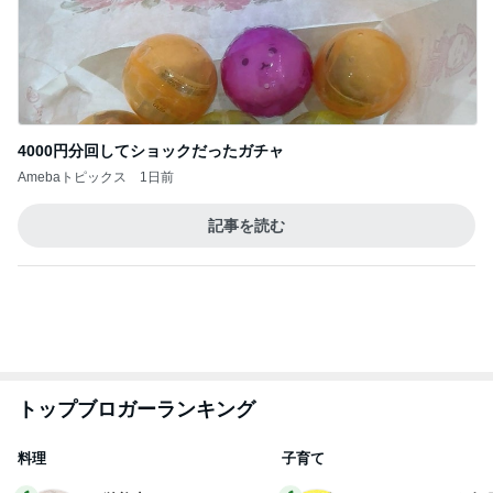
記事を読む
トップブロガーランキング
料理
子育て
1
1
栄養士ママそっち～の
kosodatefulな毎
簡単美味しいサイクル
オギャ子の暴走～
献立
そっち～
オギャ子
2
2
日曜日は９時まで
ゆうき酒場
い。
ゆうき
あべかわ
3
3
四十路シンパパの
毎日笑顔で過ごしたい
日記
モモ母さん
はやパパ
もっと見る