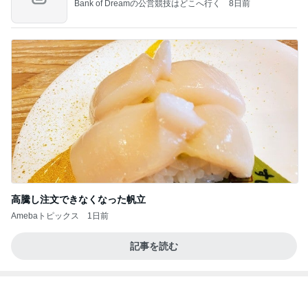
力強いジャンプをまるで天上の美しさのように軽や
かに着氷その芸術性によって心奪われる魔法を織り
なす
フィギュアスケート応援（くまはともだち）
1日前
ママ友3家族での夏のバーベキュー
Amebaトピックス
1日前
学生
日本人
7日前
アグネス 読者からの感想に喜び