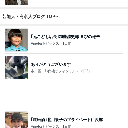
芸能人・有名人ブログ TOPへ
｢元こども店長｣加藤清史郎 喜びの報告
Amebaトピックス
1日前
ありがとうございます
市川團十郎白猿オフィシャルB
2日前
｢庶民的｣北川景子のプライベートに反響
Amebaトピックス
1日前
斎藤元彦がぶらぶら動画のアップを止めた
Bank of Dreamの公営競技はどこへ行く
8日前