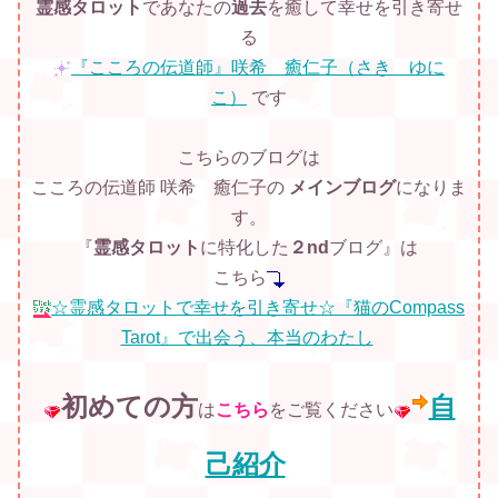
霊感タロット
であなたの
過去
を癒して幸せを引き寄せ
る
『こころの伝道師』咲希 癒仁子（さき ゆに
こ）
です
こちらのブログは
こころの伝道師 咲希 癒仁子の
メインブログ
になりま
す。
『
霊感タロット
に特化した
２nd
ブログ』は
こちら
☆霊感タロットで幸せを引き寄せ☆『猫のCompass
Tarot』で出会う、本当のわたし
初めての方
自
は
こちら
をご覧ください
己紹介