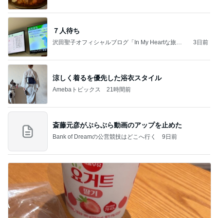
７人待ち
沢田聖子オフィシャルブログ「In My Heartな旅日
3日前
記」by Ameba
涼しく着るを優先した浴衣スタイル
Amebaトピックス
21時間前
斎藤元彦がぶらぶら動画のアップを止めた
Bank of Dreamの公営競技はどこへ行く
9日前