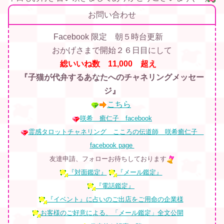
お問い合わせ
Facebook 限定
朝５時台更新
おかげさまで開始２６日目にして
総いいね数 11,000
超え
『子猫が代弁するあなたへの
チャネリングメッセー
ジ』
こちら
咲希 癒仁子 facebook
霊感タロットチャネリング こころの伝道師 咲希癒仁子
facebook page
友達申請、フォローお待ちしております
『対面鑑定』
『メール鑑定』
『電話鑑定』
『イベント』に占いのご出店をご用命の企業様
お客様のご好意による、「メール鑑定」全文公開