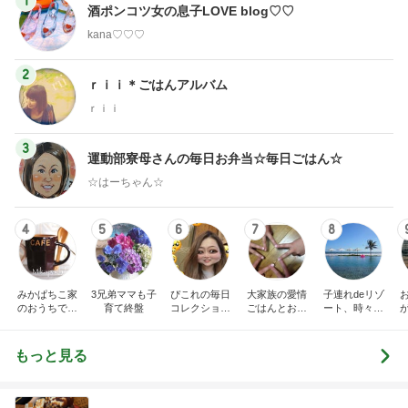
1
酒ポンコツ女の息子LOVE blog♡♡
kana♡♡♡
2
ｒｉｉ＊ごはんアルバム
ｒｉｉ
3
運動部寮母さんの毎日お弁当☆毎日ごはん☆
☆はーちゃん☆
4
5
6
7
8
みかぱちこ家
3兄弟ママも子
ぴこれの毎日
大家族の愛情
子連れdeリゾ
のおうちでご
育て終盤
コレクション
ごはんとお弁
ート、時々キ
はん
♬.*ﾟ
当❤︎
ャラ弁
5
ブ
もっと見る