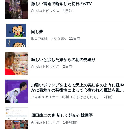
激しい雷雨で断念した初日のKTV
Amebaトピックス
1日前
同じ夢
四コマ戦士 パパ戦記
11日前
寂しいと涙した娘からの朝の見送り
Amebaトピックス
2日前
力強いジャンプをまるで天上の美しさのように軽や
かに着氷その芸術性によって心奪われる魔法を織り
なす
フィギュアスケート応援（くまはともだち）
2日前
原田龍二の妻 新しく始めた韓国語
Amebaトピックス
14時間前