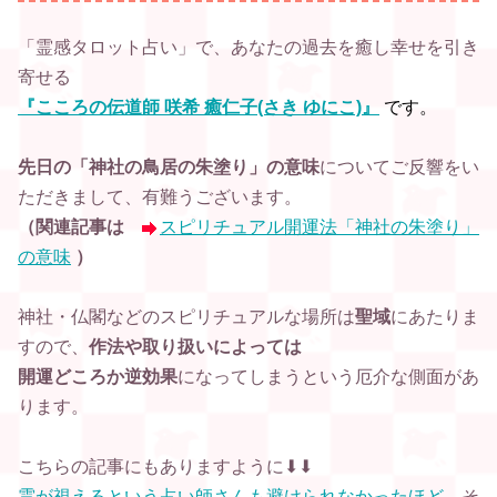
「霊感タロット占い」で、あなたの過去を癒し幸せを引き
寄せる
『こころの伝道師 咲希 癒仁子(さき ゆにこ)』
です。
先日の「神社の鳥居の朱塗り」の意味
について
ご反響をい
ただきまして、有難うございます。
（関連記事は
スピリチュアル開運法「神社の朱塗り」
の意味
）
神社・仏閣などのスピリチュアルな場所は
聖域
にあたりま
すので、
作法や取り扱いによっては
開運どころか逆効果
になってしまうという厄介な側面があ
ります。
こちらの記事にもありますように⬇︎⬇︎
霊が視えるという占い師さんも避けられなかったほど
、
そ