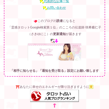
代表的な記事一覧
お問い合わせ
このブログの
読者
になると
「霊感タロットGoogle検索第１位」のこころの伝道師 咲希癒仁子
（さきゆにこ）
の
更新通知
が届きます
「相手に知らせる」「通知を受け取る」設定にお願い致します
あなたに幸せのエネルギーが降り注ぎますように