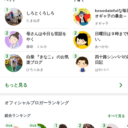
1
1
kosodatefulな毎
しろとくろしろ
オギャ子の暴走～
たまねぎ
オギャ子
2
2
母さんは今日も世話を
日曜日は９時まで
やく
い。
藤緒 ミルカ
あべかわ
3
3
白柴 『きなこ』 のお気
四十路シンパパの
楽ブログ
日記
ひろ☆みき
はやパパ
もっと見る
オフィシャルブロガーランキング
総合ランキング
すべて見る
1
2
3