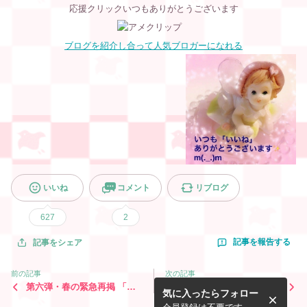
応援クリックいつもありがとうございます
ブログを紹介し合って人気ブロガーになれる
いいね
コメント
リブログ
627
2
記事を報告する
記事をシェア
前の記事
次の記事
第六弾・春の緊急再掲 「ス
3月18日と週末の霊感タロッ
気に入ったらフォロー
ピリチュアル開運法」知らな
ト【Instagram無料占い】③
いと怖い『契約編』最終話&
を選択されたあなた&アメク