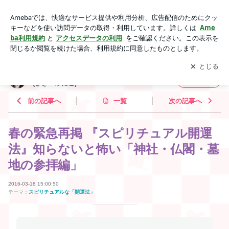
春の緊急再掲 『スピリチュアル開運法』知らないと怖い「神
社・仏閣・墓地の参拝編」 | 【研究者・占術師・日本舞踊家】
アプリをダウンロードして
ブログの更新通知
を受け取りまし
開く
咲希 癒丹子(さき ゆにこ)
ょう。
【研究者・占術師・日本舞踊家】咲希 癒丹子
フォロー
(さき ゆにこ)
前の記事へ
一覧
次の記事へ
春の緊急再掲 『スピリチュアル開運
法』知らないと怖い「神社・仏閣・墓
地の参拝編」
2016-03-18 15:00:50
テーマ：
スピリチュアルな「開運法」