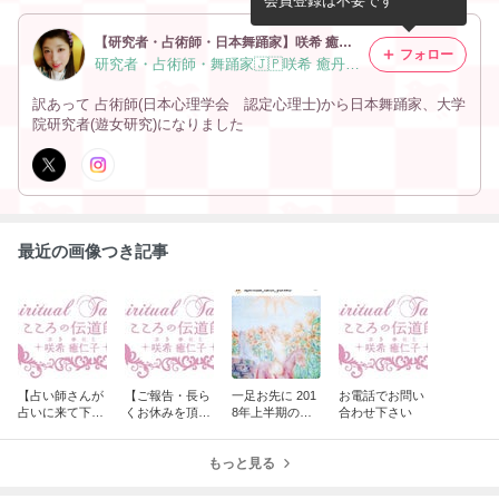
会員登録は不要です
アメクリップ
リップ
【研究者・占術師・日本舞踊家】咲希 癒丹子(さき ゆにこ)
フォロー
研究者・占術師・舞踊家🇯🇵咲希 癒丹子(さき ゆにこ)
訳あって 占術師(日本心理学会 認定心理士)から日本舞踊家、大学
院研究者(遊女研究)になりました
最近の画像つき記事
【占い師さんが
【ご報告・長ら
一足お先に 201
お電話でお問い
占いに来て下さ
くお休みを頂い
8年上半期の運
合わせ下さい
いました】
ておりました】
勢・お生まれ日
下1けた「9」の
もっと見る
あなた