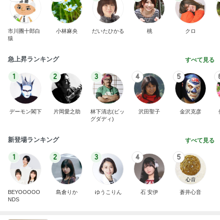
市川團十郎白
小林麻央
だいたひかる
桃
クロ
猿
急上昇ランキング
すべて見る
1
2
3
4
5
デーモン閣下
片岡愛之助
林下清志(ビッ
沢田聖子
金沢克彦
グダディ)
新登場ランキング
すべて見る
1
2
3
4
5
BEYOOOOO
島倉りか
ゆうこりん
石 安伊
蒼井心音
NDS