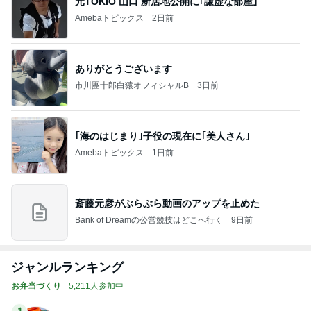
元TOKIO 山口 新居地公開に｢謙虚な部屋｣
Amebaトピックス
2日前
ありがとうございます
市川團十郎白猿オフィシャルB
3日前
｢海のはじまり｣子役の現在に｢美人さん｣
Amebaトピックス
1日前
斎藤元彦がぶらぶら動画のアップを止めた
Bank of Dreamの公営競技はどこへ行く
9日前
ジャンルランキング
お弁当づくり
5,211人参加中