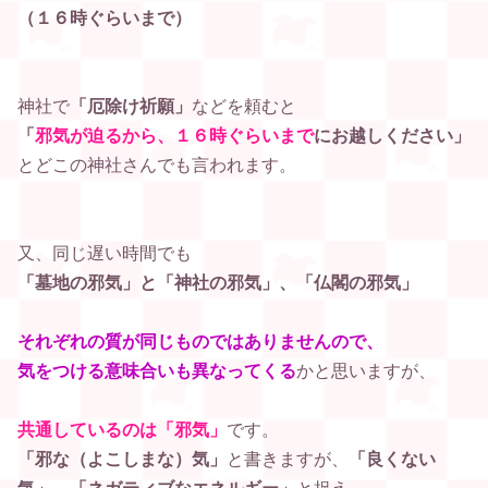
（１６時ぐらいまで）
神社で
「厄除け祈願」
などを頼むと
「
邪気
が迫るから、１６時ぐらいまで
にお越しください」
と
どこの神社さんでも言われます。
又、同じ遅い時間でも
「墓地の邪気」と「神社の邪気」、「仏閣の邪気」
それぞれの
質
が同じものではありません
ので、
気をつける意味合いも異なってくる
かと思いますが、
共通しているのは「邪気」
です。
「邪な（よこしまな）気」
と書きますが、
「良くない