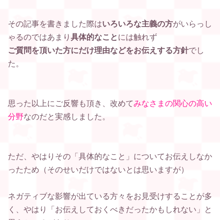
その記事を書きました際は
いろいろな主義の方
がいらっし
ゃるのでは
あまり
具体的なこと
には触れず
ご質問を頂いた方にだけ
理由などをお伝えする方針
でし
た。
思った以上にご反響も頂き、
改めて
みなさまの関心の高い
分野
なのだと実感しました。
ただ、やはり
その「具体的なこと」についてお伝えしなか
ったため
（そのせいだけではないとは思いますが）
ネガティブな影響が出ている方々をお見受けすることが多
く、
やはり「お伝えしておくべきだったかもしれない」と