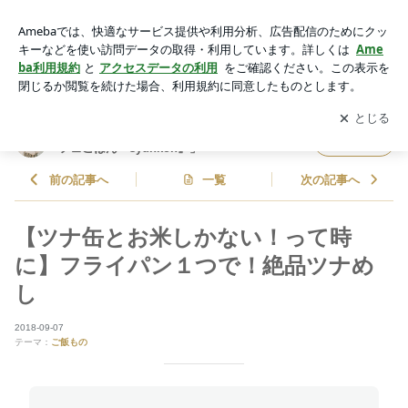
【ツナ缶とお米しかない！って時に】フライパン１つで！絶品
ツナめし | 山本ゆりオフィシャルブログ「含み笑いのカフェご
アプリをダウンロードして
ブログの更新通知
を受け取りまし
開く
はん『syunkon』」Powered by Ameba
ょう。
山本ゆりオフィシャルブログ「含み笑いのカ
フォロー
フェごはん『syunkon』」
前の記事へ
一覧
次の記事へ
【ツナ缶とお米しかない！って時
に】フライパン１つで！絶品ツナめ
し
2018-09-07
テーマ：
ご飯もの