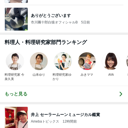
ありがとうございます
市川團十郎白猿オフィシャルB
5日前
料理人・料理研究家部門ランキング
料理研究家 今
山本ゆり
料理研究家ゆ
みきママ
AYA
泉久美
かり
もっと見る
井上 セーラームーンミュージカル鑑賞
Amebaトピックス
12時間前