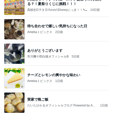
る？！夏祭りくじに挑戦！！！
高校生Dヲタ Ꭰ-ᎮꭵꭹꭴのDisneyにっき！！✎ܚ
14日前
待ち合わせで嬉しい気持ちになった日
Amebaトピックス
2日前
ありがとうございます
市川團十郎白猿オフィシャルB
5日前
チーズとレモンの爽やかな味わい
Amebaトピックス
1日前
実家で晩ご飯
だいたひかるオフィシャルブログ Powered by Ame
1日前
ba