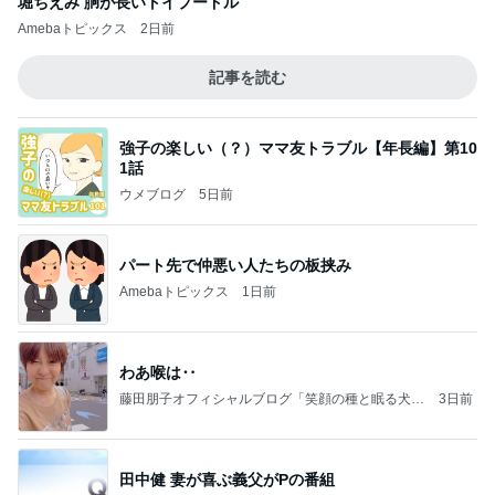
堀ちえみ 胴が長いトイプードル
Amebaトピックス
2日前
記事を読む
強子の楽しい（？）ママ友トラブル【年長編】第10
1話
ウメブログ
5日前
パート先で仲悪い人たちの板挟み
Amebaトピックス
1日前
わあ喉は‥
藤田朋子オフィシャルブログ「笑顔の種と眠る犬」
3日前
Powered by Ameba
田中健 妻が喜ぶ義父がPの番組