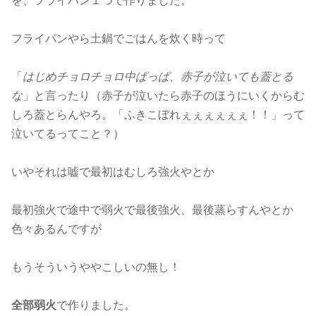
を、フライパン１つで作りました。
フライパンやら土鍋でごはんを炊く時って
「
はじめチョロチョロ中ぱっぱ、赤子が泣いても蓋とる
な
」と言ったり（赤子が泣いたら赤子のほうにいくからむ
しろ蓋とらんやろ。「ふきこぼれぇぇぇぇぇぇ！！」って
泣いてるってこと？）
いやそれは嘘で最初はむしろ強火やとか
最初強火で途中で弱火で最後強火、最後蒸らすんやとか
色々あるんですが
もうそういうややこしいの無し！
全部弱火
で作りました。