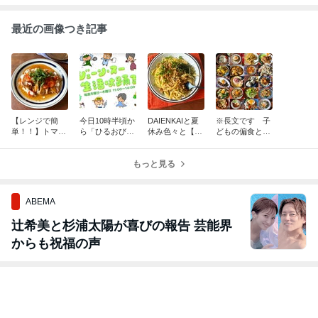
最近の画像つき記事
【レンジで簡
今日10時半頃か
DAIENKAIと夏
※長文です 子
単！！】トマト
ら「ひるおび」
休み色々と【包
どもの偏食とか
照り焼きチキン
13時頃から「生
丁不要！めっち
料理への思いと
＆ナスのそぼろ
活は踊る」に出
ゃ簡単】納豆パ
か【夏休みを乗
あん＊ひるおび
演します
もっと見る
スタ
り切るレシピ】
のレシピです
今までで最大の
レシピ数です
ABEMA
辻希美と杉浦太陽が喜びの報告 芸能界
からも祝福の声