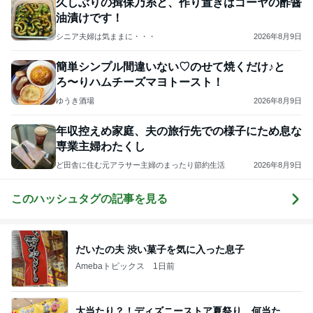
久しぶりの揖保乃糸と、作り置きはゴーヤの酢醤
油漬けです！
シニア夫婦は気ままに・・・
2026年8月9日
簡単シンプル間違いない♡のせて焼くだけ♪と
ろ〜りハムチーズマヨトースト！
ゆうき酒場
2026年8月9日
年収控えめ家庭、夫の旅行先での様子にため息な
専業主婦わたくし
ど田舎に住む元アラサー主婦のまったり節約生活
2026年8月9日
このハッシュタグの記事を見る
だいたの夫 渋い菓子を気に入った息子
Amebaトピックス
1日前
大当たり？！ディズニーストア夏祭り…何当た