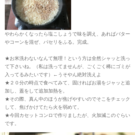
やわらかくなったら塩こしょうで味を調え、あればバター
やコーンを混ぜ、パセリをふる。完成。
★お米洗わないなんて無理！という方は全然シャッと洗っ
て下さいね。（私は洗ってませんが、ごくごく稀にゴミが
入ってるみたいです）←うそやん絶対洗えよ
★２０分の時点で食べてみて、固ければお湯をジャッと追
加し、蓋をして追加加熱を。
★その際、真ん中のほうが焦げやすいのでそこをチェック
して、焦げかけてたら火を弱めて。
★今回カセットコンロで作りましたが、火加減このぐらい
です。