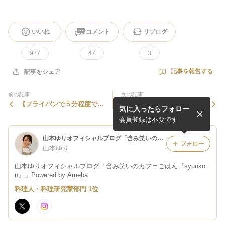
いいね
コメント
リブログ
987
47
3
記事を報告する
記事をシェア
前の記事
次の記事
【フライパンで５分程度で作
北海道地震のこと
気に入ったらフォロー
れる豚肉レシピばっかりまと
めました】
会員登録は不要です
山本ゆりオフィシャルブログ「含み笑いのカフェごはん『syunkon』」Powered by Ameba
フォロー
山本ゆり
山本ゆりオフィシャルブログ「含み笑いのカフェごはん『syunko
n』」Powered by Ameba
料理人・料理研究家部門 1位