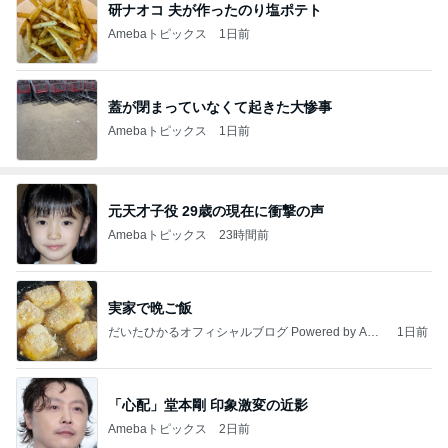
研ナオコ 夫が作ったのり塩ポテト
Amebaトピックス
1日前
蓋が閉まっていなくて起きた大惨事
Amebaトピックス
1日前
元天才子役 29歳の現在に衝撃の声
Amebaトピックス
23時間前
実家で晩ご飯
だいたひかるオフィシャルブログ Powered by Ame
1日前
ba
「心配」堂本剛 印象激変の近影
Amebaトピックス
2日前