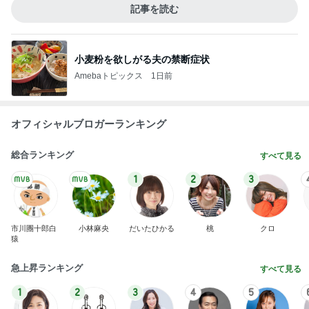
記事を読む
小麦粉を欲しがる夫の禁断症状
Amebaトピックス
1日前
オフィシャルブロガーランキング
総合ランキング
すべて見る
1
2
3
市川團十郎白
小林麻央
だいたひかる
桃
クロ
猿
急上昇ランキング
すべて見る
1
2
3
4
5