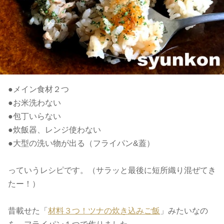
●メイン食材２つ
●お米洗わない
●包丁いらない
●炊飯器、レンジ使わない
●大型の洗い物が出る（フライパン&蓋）
っていうレシピです。（サラッと最後に短所織り混ぜてき
たー！）
昔載せた「
材料３つ！ツナの炊き込みご飯
」みたいなの