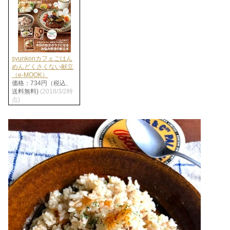
syunkonカフェごはん
めんどくさくない献立
（e-MOOK）
価格：734円（税込、
送料無料)
(2018/3/2時
点)