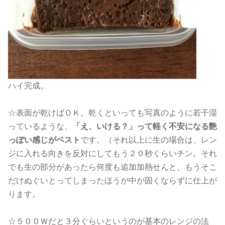
ハイ完成。
☆表面が乾けばＯＫ。乾くといっても写真のように若干湿
っているような、
「え、いける？」って軽く不安になる艶
っぽい感じがベスト
です。（それ以上に生の場合は、レン
ジに入れる向きを反対にしてもう２０秒くらいチン。それ
でも生の部分があったら何度も追加加熱せんと、もうそこ
だけぬぐいとってしまったほうが中が固くならずに仕上が
ります。
☆５００Ｗだと３分ぐらいというのが基本のレンジの法