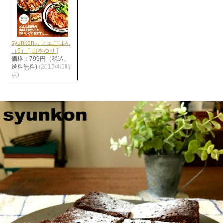
syunkonカフェごはん
（6） [ 山本ゆり ]
価格：799円（税込、
送料無料)
(2017/4/9時
点)