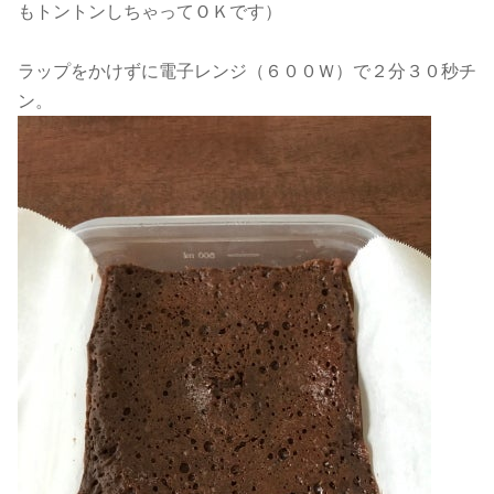
もトントンしちゃってＯＫです）
ラップをかけずに電子レンジ（６００Ｗ）で２分３０秒チ
ン。