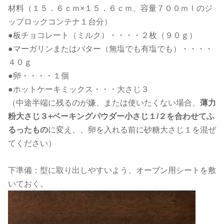
材料（１５．６ｃｍ×１５．６ｃｍ、容量７００ｍｌのジ
ップロックコンテナ１台分）
●板チョコレート（ミルク）・・・・２枚（９０ｇ）
●マーガリンまたはバター（無塩でも有塩でも）・・・・
４０ｇ
●卵・・・・１個
●ホットケーキミックス・・・大さじ３
（中途半端に残るのが嫌、または使いたくない場合、
薄力
粉大さじ３+ベーキングパウダー小さじ１/２を合わせてふ
るったもの
に変え、、卵を入れる前に砂糖大さじ１を混ぜ
てください）
下準備：型に取り出しやすいよう、オーブン用シートを敷
いておく。