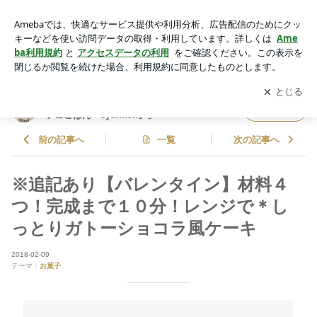
※追記あり【バレンタイン】材料４つ！完成まで１０分！レン
ジで＊しっとりガトーショコラ風ケーキ | 山本ゆりオフィシャ
アプリをダウンロードして
ブログの更新通知
を受け取りまし
開く
ルブログ「含み笑いのカフェごはん『syunkon』」Powered b
ょう。
y Ameba
山本ゆりオフィシャルブログ「含み笑いのカ
フォロー
フェごはん『syunkon』」
前の記事へ
一覧
次の記事へ
※追記あり【バレンタイン】材料４
つ！完成まで１０分！レンジで＊し
っとりガトーショコラ風ケーキ
2018-02-09
テーマ：
お菓子