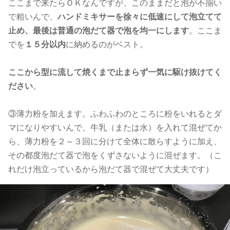
ここまで来たらＯＫなんですが、このままだと泡が不揃い
で粗いんで、
ハンドミキサーを徐々に低速にして泡立てて
止め、最後は普通の泡だて器で泡を均一にします
。ここま
でを
１５分以内
に納めるのがベスト。
ここから型に流して焼くまで止まらず一気に駆け抜けてく
ださい
。
③薄力粉を加えます。ふわふわのところに粉をいれるとダ
マになりやすいんで、牛乳（または水）を入れて混ぜてか
ら、薄力粉を２～３回に分けて全体に散らすように加え、
その都度泡だて器で泡をくずさないように混ぜます。（こ
れだけ泡立っているから泡だて器で混ぜて大丈夫です）