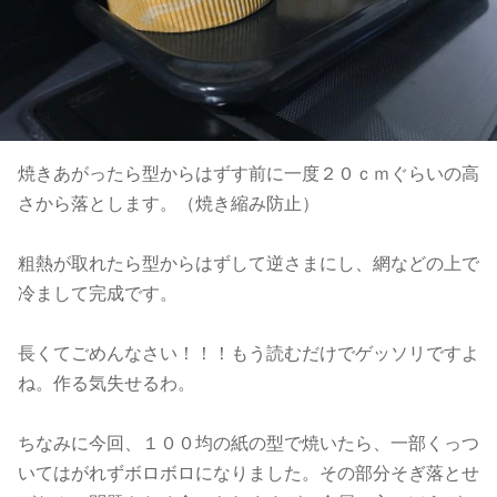
焼きあがったら型からはずす前に一度２０ｃｍぐらいの高
さから落とします。（焼き縮み防止）
粗熱が取れたら型からはずして逆さまにし、網などの上で
冷まして完成です。
長くてごめんなさい！！！もう読むだけでゲッソリですよ
ね。作る気失せるわ。
ちなみに今回、１００均の紙の型で焼いたら、一部くっつ
いてはがれずボロボロになりました。その部分そぎ落とせ