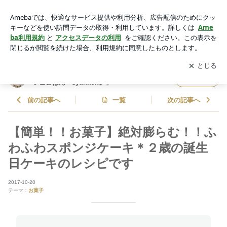
【簡単！！お菓子】絶対膨らむ！！ふわふわスポンジケーキ＊
２歳の誕生日ケーキのレシピです | 山本ゆりオフィシャルブロ
アプリをダウンロードして
ブログの更新通知
を受け取りまし
開く
グ「含み笑いのカフェごはん『syunkon』」Powered by Ameb
ょう。
a
山本ゆりオフィシャルブログ「含み笑いのカ
フォロー
フェごはん『syunkon』」
前の記事へ
一覧
次の記事へ
【簡単！！お菓子】絶対膨らむ！！ふ
わふわスポンジケーキ＊２歳の誕生
日ケーキのレシピです
2017-10-20
テーマ：
お菓子