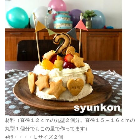
材料（直径１２ｃｍの丸型２個分。直径１５～１６ｃｍの
丸型１個分でもこの量で作ってます）
●卵・・・・Ｌサイズ２個