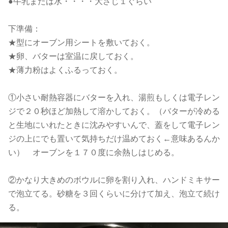
●牛乳または水・・・・大さじ１ぐらい
下準備：
★型にオーブン用シートを敷いておく。
★卵、バターは室温に戻しておく。
★薄力粉はよくふるっておく。
①小さい耐熱容器にバターを入れ、湯煎もしくは電子レン
ジで２０秒ほど加熱して溶かしておく。（バターが冷める
と生地にいれたときに沈みやすいんで、蓋をして電子レン
ジの上にでも置いて気持ちだけ温めておく←意味あるんか
い） オーブンを１７０度に余熱しはじめる。
②かなり大きめのボウルに卵を割り入れ、ハンドミキサー
で泡立てる。砂糖を３回くらいに分けて加え、泡立て続け
る。