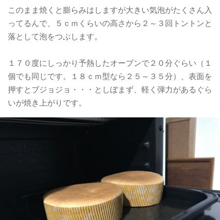
このまま焼くと膨らみはしますが大きい気泡がたくさん入
ってるんで、５ｃｍくらいの高さから２～３回トントンと
落として泡をつぶします。
１７０度にしっかり予熱したオーブンで２０分ぐらい（１
個でも同じです。１８ｃｍ型なら２５～３５分）、表面を
押すとブジョジョ・・・としぼまず、軽く弾力があるぐら
いが焼き上がりです。