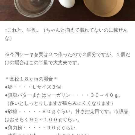
↑これと、牛乳。（ちゃんと揃えて撮れてないのに載せん
な）
※今回ケーキを実は２つ作ったので２個分ですが、１個だ
けの場合はこの半量で大丈夫です。
＊直径１８ｃｍの場合＊
●卵・・・・Ｌサイズ３個
●無塩バターまたはマーガリン・・・・３０～４０ｇ。
（多いとしっとりしますが膨らみにくくなります）
●砂糖・・・・・８０ｇぐらい。甘さ控え目です。市販品
はおそらく９０～１００ｇぐらい。
●薄力粉・・・・・９０ｇぐらい