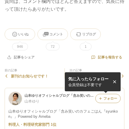
質問は、コメント欄内でほとんど答えますので、気長に待
って頂けたらありがたいです。
いいね
コメント
リブログ
946
72
1
記事を報告する
記事をシェア
前の記事
次の記事
新刊のお知らせです！
【簡単！！】アレルギー対応
気に入ったらフォロー
＊レンジでブラウニーの卵不
使用版を作りました ※長文
会員登録は不要です
です
山本ゆりオフィシャルブログ「含み笑いのカフェごはん『syunkon』」Powered by Ameba
フォロー
山本ゆり
山本ゆりオフィシャルブログ「含み笑いのカフェごはん『syunko
n』」Powered by Ameba
料理人・料理研究家部門 1位