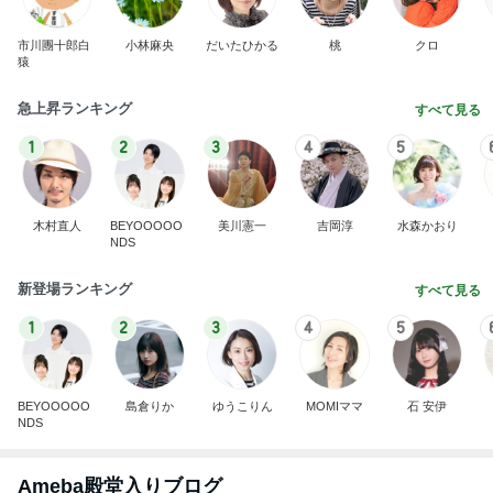
市川團十郎白
小林麻央
だいたひかる
桃
クロ
猿
急上昇ランキング
すべて見る
1
2
3
4
5
木村直人
BEYOOOOO
美川憲一
吉岡淳
水森かおり
NDS
新登場ランキング
すべて見る
1
2
3
4
5
BEYOOOOO
島倉りか
ゆうこりん
MOMIママ
石 安伊
NDS
Ameba殿堂入りブログ