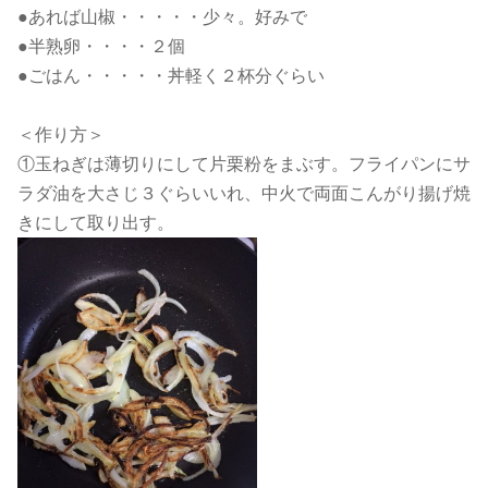
●あれば山椒・・・・・少々。好みで
●半熟卵・・・・２個
●ごはん・・・・・丼軽く２杯分ぐらい
＜作り方＞
①玉ねぎは薄切りにして片栗粉をまぶす。フライパンにサ
ラダ油を大さじ３ぐらいいれ、中火で両面こんがり揚げ焼
きにして取り出す。