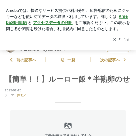
【簡単！！】ルーロー飯＊半熟卵のせ | 山本ゆりオフィシャル
ブログ「含み笑いのカフェごはん『syunkon』」Powered by A
アプリをダウンロードして
ブログの更新通知
を受け取りまし
開く
meba
ょう。
山本ゆりオフィシャルブログ「含み笑いのカ
フォロー
フェごはん『syunkon』」
前の記事へ
一覧
次の記事へ
【簡単！！】ルーロー飯＊半熟卵のせ
2015-02-15
テーマ：
丼モノ
広告を表示できませんでした