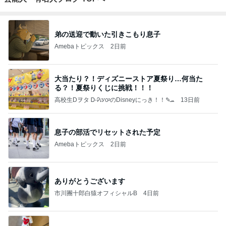
弟の送迎で動いた引きこもり息子
Amebaトピックス
2日前
大当たり？！ディズニーストア夏祭り…何当た
る？！夏祭りくじに挑戦！！！
高校生Dヲタ Ꭰ-ᎮꭵꭹꭴのDisneyにっき！！✎ܚ
13日前
息子の部活でリセットされた予定
Amebaトピックス
2日前
ありがとうございます
市川團十郎白猿オフィシャルB
4日前