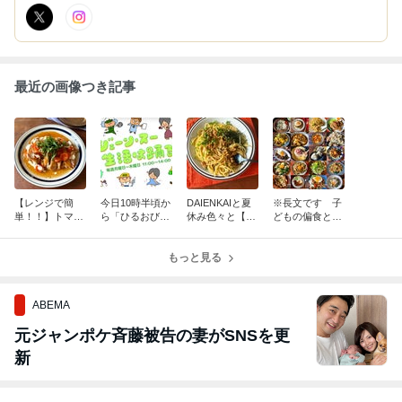
最近の画像つき記事
【レンジで簡
今日10時半頃か
DAIENKAIと夏
※長文です 子
単！！】トマト
ら「ひるおび」
休み色々と【包
どもの偏食とか
照り焼きチキン
13時頃から「生
丁不要！めっち
料理への思いと
＆ナスのそぼろ
活は踊る」に出
ゃ簡単】納豆パ
か【夏休みを乗
あん＊ひるおび
演します
もっと見る
スタ
り切るレシピ】
のレシピです
今までで最大の
レシピ数です
ABEMA
元ジャンポケ斉藤被告の妻がSNSを更
新