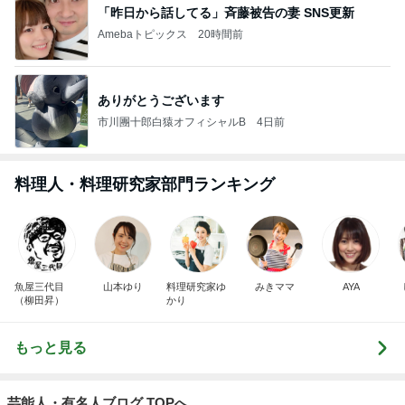
「昨日から話してる」斉藤被告の妻 SNS更新
Amebaトピックス
20時間前
ありがとうございます
市川團十郎白猿オフィシャルB
4日前
料理人・料理研究家部門ランキング
魚屋三代目
山本ゆり
料理研究家ゆ
みきママ
AYA
（柳田昇）
かり
もっと見る
芸能人・有名人ブログ TOPへ