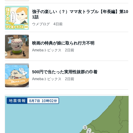
強子の楽しい（？）ママ友トラブル【年長編】第10
1話
ウメブログ
4日前
映画の特典が娘に取られ行方不明
Amebaトピックス
2日前
500円で当たった実用性抜群の巾着
Amebaトピックス
2日前