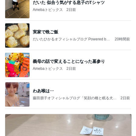
だいた 似合う気がする息子のTシャツ
Amebaトピックス
2日前
実家で晩ご飯
だいたひかるオフィシャルブログ Powered by
20時間前
Ameba
義母の話で変えることになった墓参り
Amebaトピックス
2日前
わあ喉は‥
藤田朋子オフィシャルブログ「笑顔の種と眠る犬」
2日前
Powered by Ameba