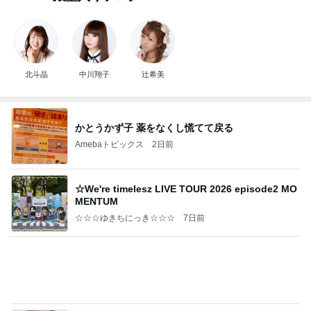
北斗晶
中川翔子
辻希美
かとうかず子 薬をなくし慌てて戻る
Amebaトピックス
2日前
☆We're timelesz LIVE TOUR 2026 episode2 MO
MENTUM
☆☆☆ゆきちにっき☆☆☆
7日前
上原さくら AIの食事採点で93点
Amebaトピックス
2日前