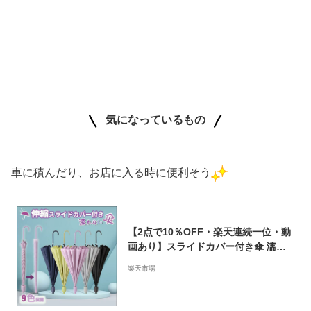
気になっているもの
車に積んだり、お店に入る時に便利そう
【2点で10％OFF・楽天連続一位・動
画あり】スライドカバー付き傘 濡れ
ない傘 傘ケース 傘カバー カバー付き
楽天市場
傘 雨傘 長傘 傘 パステルカラー スラ
イドケース ジャンプ 便利 機能 車 電
車 SALE セール ギフト