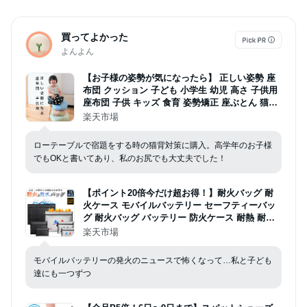
買ってよかった
よんよん
【お子様の姿勢が気になったら】 正しい姿勢 座
布団 クッション 子ども 小学生 幼児 高さ 子供用
座布団 子供 キッズ 食育 姿勢矯正 座ぶとん 猫背
予防 食事クッション お食事クッション 座禅座布
楽天市場
団 幼稚園 子供用 キッズ用 座卓用 かわいい 高品
質 腰痛対策 ざぶとん
ローテーブルで宿題をする時の猫背対策に購入。高学年のお子様
でもOKと書いてあり、私のお尻でも大丈夫でした！
【ポイント20倍今だけ超お得！】耐火バッグ 耐
火ケース モバイルバッテリー セーフティーバッ
グ 耐火バッグ バッテリー 防火ケース 耐熱 耐水
防水 現金 災害 防炎袋 防火袋 耐火袋 耐火 バッグ
楽天市場
防火バック 貴重品 通帳 書類 パスポート 印鑑 耐
火 袋 火事でも燃えない袋
モバイルバッテリーの発火のニュースで怖くなって…私と子ども
達にも一つずつ