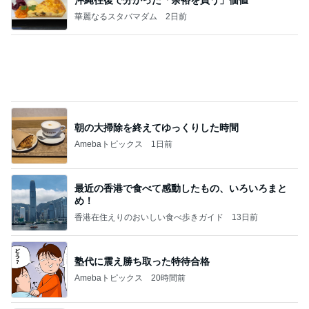
華麗なるスタバマダム
2日前
朝の大掃除を終えてゆっくりした時間
Amebaトピックス
1日前
最近の香港で食べて感動したもの、いろいろまと
め！
香港在住えりのおいしい食べ歩きガイド
13日前
塾代に震え勝ち取った特待合格
Amebaトピックス
20時間前
地獄
日本人
1日前