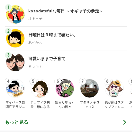
1
kosodatefulな毎日 ～オギャ子の暴走～
オギャ子
2
日曜日は９時まで寝たい。
あべかわ
3
可愛いままで子育て
Ｋｕｍｉ
4
5
6
7
8
マイペース自
アラフィフ初
空回り母ちゃ
フタリノキロ
我が家はステ
閉症アラジン
産～母になる
んの日々
ク＋2
ップファミリ
の子育て日記
ー
もっと見る