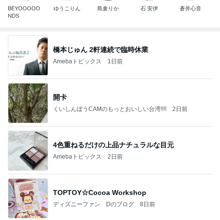
BEYOOOOO
ゆうこりん
島倉りか
石 安伊
蒼井心音
NDS
橋本じゅん 2軒連続で臨時休業
Amebaトピックス
1日前
開卡
くいしんぼうCAMのもっとおいしい台湾!!!!
2日前
4色重ねるだけの上品ナチュラルな目元
Amebaトピックス
2日前
TOPTOY☆Cocoa Workshop
ディズニーファン Dのブログ
8日前