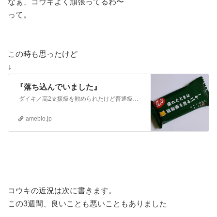
なぁ、コウキよく頑張ってるわ〜
って。
この時も思ったけど
↓
『落ち込んでいました』
ダイキ／高2支援級を勧められたけど普通級のまま コウキ／小3小3から情緒支援級ADHD(不注意優勢？)自閉症スペクトラム(弱め？) WISC-Ⅳ知能検査の…
ameblo.jp
コウキの近況は次に書きます。
この3週間、良いことも悪いこともありました