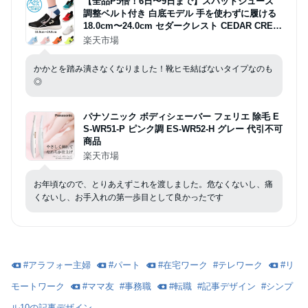
【全品P5倍！6日〜9日まで】スパットシューズ
調整ベルト付き 白底モデル 手を使わずに履ける
18.0cm〜24.0cm セダークレスト CEDAR CRES
T CC-3128W キッズ靴 靴 シューズ 2E ローカッ
楽天市場
トスニーカー ハンズフリー 立ったまま履ける 通
学 学校 人気 ブランド
かかとを踏み潰さなくなりました！靴ヒモ結ばないタイプなのも
◎
パナソニック ボディシェーバー フェリエ 除毛 E
S-WR51-P ピンク調 ES-WR52-H グレー 代引不可
商品
楽天市場
お年頃なので、とりあえずこれを渡しました。危なくないし、痛
くないし、お手入れの第一歩目として良かったです
#
アラフォー主婦
#
パート
#
在宅ワーク
#
テレワーク
#
リ
モートワーク
#
ママ友
#
事務職
#
転職
#
記事デザイン
#
シンプ
ル10の記事デザイン