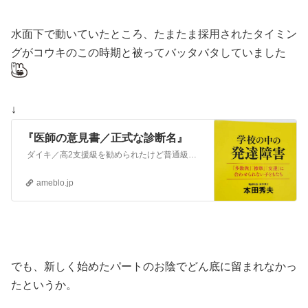
水面下で動いていたところ、たまたま採用されたタイミン
グがコウキのこの時期と被ってバッタバタしていました
↓
『医師の意見書／正式な診断名』
ダイキ／高2支援級を勧められたけど普通級のまま コウキ／小3小3から情緒支援級ADHD(不注意優勢？)自閉症スペクトラム(弱め？) WISC-Ⅳ知能検査の…
ameblo.jp
でも、新しく始めたパートのお陰でどん底に留まれなかっ
たというか。