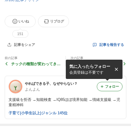
いいね
リブログ
151
記事を報告する
記事をシェア
前の記事
次の記事
チックの種類が変わってきて
医師の意見書／正式な診断名
気に入ったらフォロー
る
会員登録は不要です
やればできる子、なぜやらない？
フォロー
よんよん
支援級を拒否 →知能検査 →IQ85ほぼ境界知能 →情緒支援級 →児
童精神科
子育て(小学生以上)ジャンル 145位