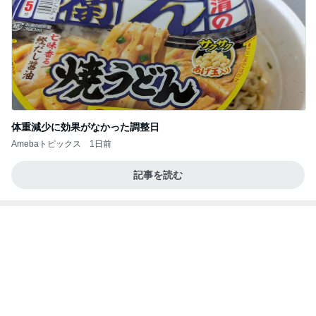
Amebaトピックス
1日前
記事を読む
仲良くなってきた近所の可愛い猫達
Amebaトピックス
1日前
高橋直純のトラブルメーカー第1167回更新しまし
た！
高橋直純オフィシャルブログ「なおずみぶろぐ」
11日前
Powered by Ameba
台湾で外国人が持つ高いハードル