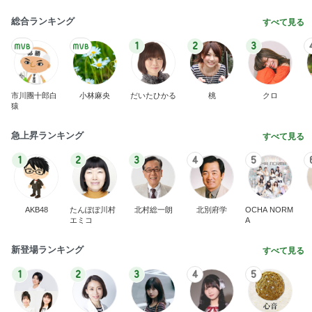
総合ランキング
すべて見る
1
2
3
市川團十郎白
小林麻央
だいたひかる
桃
クロ
猿
急上昇ランキング
すべて見る
1
2
3
4
5
AKB48
たんぽぽ川村
北村総一朗
北別府学
OCHA NORM
エミコ
A
新登場ランキング
すべて見る
1
2
3
4
5