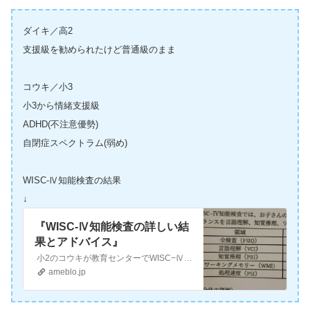
ダイキ／高2
支援級を勧められたけど普通級のまま
コウキ／小3
小3から情緒支援級
ADHD(不注意優勢)
自閉症スペクトラム(弱め)
WISC-Ⅳ知能検査の結果
↓
『WISC-Ⅳ知能検査の詳しい結
果とアドバイス』
小2のコウキが教育センターでWISC−Ⅳ知能検査を受けた結果が出ました。 検査をしてくれた公認心理師さんから検査結果を解説してもらいその後、初回面談した相…
ameblo.jp