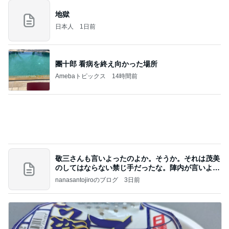
團十郎 看病を終え向かった場所
Amebaトピックス
14時間前
敬三さんも言いよったのよか。そうか。それは茂美
のしてはならない禁じ手だったな。陣内が言いよる
のよ
nanasantojiroのブログ
3日前
体重減少に効果がなかった調整日