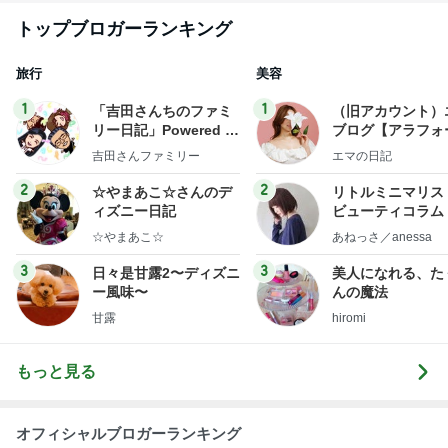
トップブロガーランキング
旅行
美容
1
1
「吉田さんちのファミ
（旧アカウント）
リー日記」Powered b
ブログ【アラフォ
y Ameba 吉田さんファ
社売却セカンドラ
吉田さんファミリー
エマの日記
ミリーオフィシャルブ
フ】
ログ
2
2
☆やまあこ☆さんのデ
リトルミニマリス
ィズニー日記
ビューティコラム 
little minimalist'
☆やまあこ☆
あねっさ／anessa
uty colum
3
3
日々是甘露2〜ディズニ
美人になれる、た
ー風味〜
んの魔法
甘露
hiromi
もっと見る
オフィシャルブロガーランキング