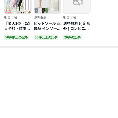
楽天市場
楽天市場
楽天市場
【楽天1位・2点
ピットソール 正
送料無料 !( 定形
目半額・晴雨兼
規品 インソール
外 ) コンビニカ
用特注モデル追
ダイエット 中敷
ップ ホルダー
50件以上の記事
50件以上の記事
20件の記事
加】スライドカ
姿勢 矯正 立ち
真空 タンブラー
バー付き傘 濡れ
仕事 疲れにくい
保温 保冷 おし
ない傘 傘ケース
長時間歩行 アー
ゃれ ステンレス
傘カバー カバー
チサポート 衝撃
コーヒーカップ
付き傘 雨傘 長
吸収 扁平足 浮
レギュラー サイ
傘 傘 パステル
き指 姿勢補整
ズ マグボトル
カラー スライド
骨盤サポート 調
ドリンクカップ
ケース ジャンプ
整 スニーカー用
ケース 450ml コ
便利 機能 車 電
pitsole 単品
ップ 直飲み ok
車 ギフト
結露防止 キッチ
ン用品 アウトド
ア カー用品 母
の日 送料込 ◇
コンビニカップ