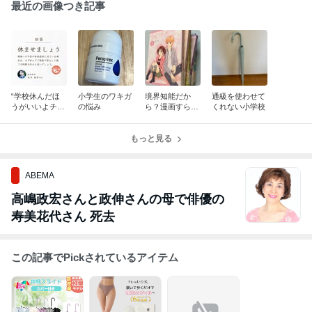
最近の画像つき記事
“学校休んだほ
小学生のワキガ
境界知能だか
通級を使わせて
うがいいよチェ
の悩み
ら？漫画すら読
くれない小学校
ックリスト”や
まない、読めな
ってみた
いと言う小6
もっと見る
ABEMA
高嶋政宏さんと政伸さんの母で俳優の
寿美花代さん 死去
この記事でPickされているアイテム