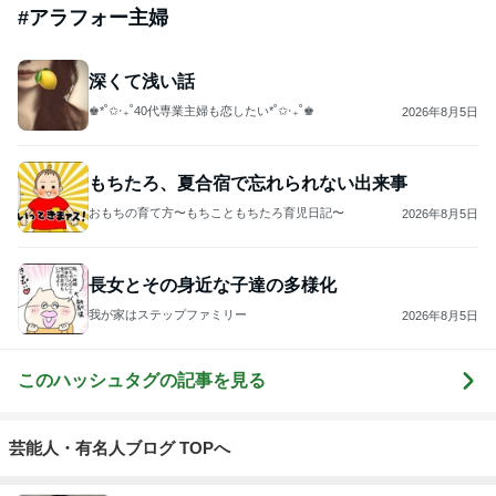
#
アラフォー主婦
深くて浅い話
♚︎*˚✩︎‧₊˚40代専業主婦も恋したい*˚✩︎‧₊˚♚︎
2026年8月5日
もちたろ、夏合宿で忘れられない出来事
おもちの育て方〜もちこともちたろ育児日記〜
2026年8月5日
長女とその身近な子達の多様化
我が家はステップファミリー
2026年8月5日
このハッシュタグの記事を見る
芸能人・有名人ブログ TOPへ