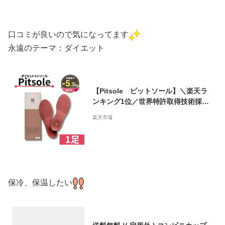
口コミが良いので気になってます
永遠のテーマ：ダイエット
【Pitsole ピットソール】＼楽天ラ
ンキング1位／世界特許取得技術採用
ダイエットインソール 送料無料 ダイ
楽天市場
エットシューズ ダイエットソール 健
康シューズ 中敷き 姿勢改善 骨格筋 量
UP 履いて歩くだけ
保冷、保温したい