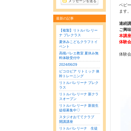
メッセージを送る
ベビ
ます
最新の記事
連続
ご興
【複製】リトルバレリー
ナ プレクラス
本講
夏休みこどもクラフトイ
体験
ベント
高槻バレエ教室 夏休み無
体験
料体験受付中
2024/06/29
ピコロピア リトミック 体
幹トレーニング
リトルバレリーナ プレク
ラス
リトルバレリーナ 新クラ
スオープン
リトルバレリーナ 新規生
徒様募集中♡
スタジオおててクラブ
開講講座
リトルバレリーナ 生徒