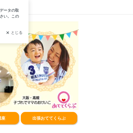
グイン
ぶ
講座
出張おててくらぶ