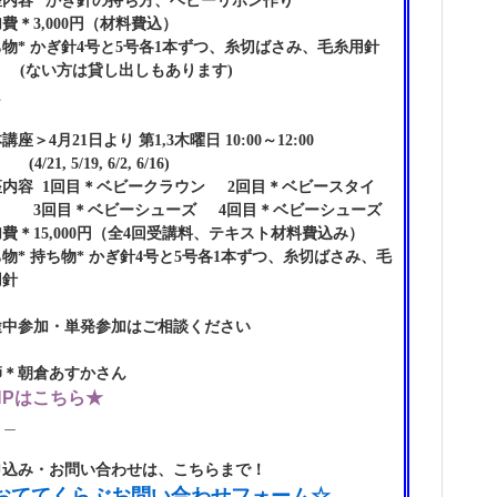
座内容 *かぎ針の持ち方、ベビーリボン作り
費＊3,000円（材料費込）
物* かぎ針4号と5号各1本ずつ、糸切ばさみ、毛糸用針
ない方は貸し出しもあります)
＿
講座＞4月21日より 第1,3木曜日 10:00～12:00
21, 5/19, 6/2, 6/16)
座内容 1回目＊ベビークラウン 2回目＊
ベビースタイ
3回目＊
ベビーシューズ
4回目＊
ベビーシューズ
費＊15,000円（全4回受講料、テキスト材料費込み）
ち物*
持ち物* かぎ針4号と5号各1本ずつ、糸切ばさみ、毛
用針
途中参加・単発参加はご相談ください
師＊朝倉あすかさん
HPはこちら★
＿＿
申込み・お問い合わせは、こちらまで！
おててくらぶお問い合わせフォーム☆