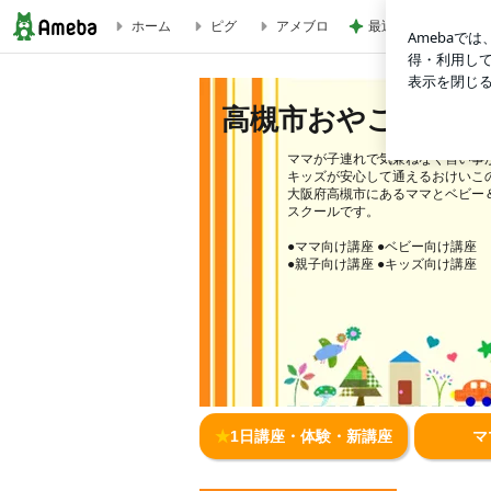
ホーム
ピグ
アメブロ
最近親しくなった友
はじめてさんのかぎ編み教室～ベビー編～ | 高槻市おやこで
高槻市おやこで習い
ママが子連れで気兼ねなく習い事
キッズが安心して通えるおけいこ
大阪府高槻市にあるママとベビー
スクールです。
●ママ向け講座 ●ベビー向け講座
●親子向け講座 ●キッズ向け講座
★
1日講座・体験・新講座
マ