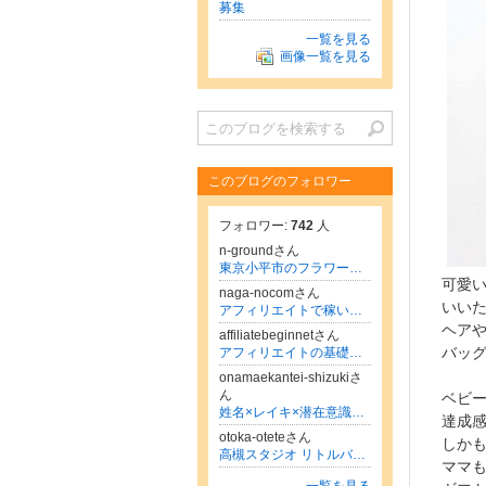
募集
一覧を見る
画像一覧を見る
このブログのフォロワー
フォロワー:
742
人
n-groundさん
東京小平市のフラワーアレンジメントレッスンとフラワーセラピー資格取得はn.Ground
可愛い
naga-nocomさん
いい
アフィリエイトで稼いで会社を辞めて自由を手に入れたナガーノの超実践的アフィリエイト講座
ヘア
affiliatebeginnetさん
アフィリエイトの基礎知識・始め方初心者講座
バッ
onamaekantei-shizukiさ
ん
ベビ
姓名×レイキ×潜在意識の書き換え カウンセラー静祈(しずき)
達成
otoka-oteteさん
しか
高槻スタジオ リトルバレリーナ
ママ