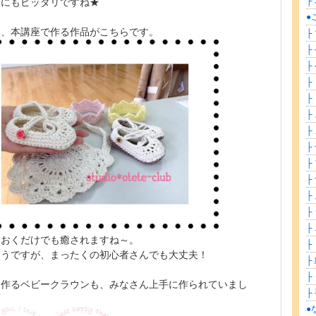
├
トにもピッタリですね★
●
て、本講座で作る作品がこちらです。
├
├
├
├
├
├
├
├
├
├
├
├
├
ておくだけでも癒されますね～。
├
そうですが、まったくの初心者さんでも大丈夫！
├
├ 
に作るベビークラウンも、みなさん上手に作られていまし
├
●