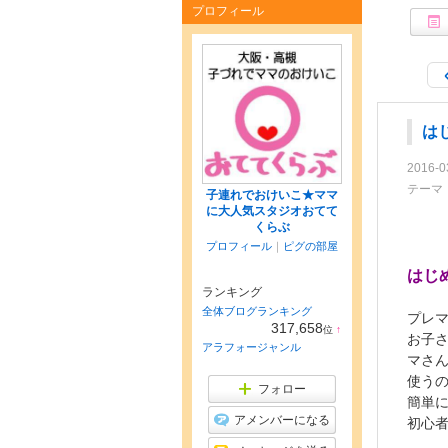
プロフィール
は
2016-0
テーマ
子連れでおけいこ★ママ
に大人気スタジオおてて
くらぶ
プロフィール
｜
ピグの部屋
はじ
ランキング
全体ブログランキング
プレ
317,658
位
↑
お子
ラ
アラフォージャンル
ン
マさ
キ
使うの
ン
フォロー
グ
簡単
上
アメンバーになる
初心
昇