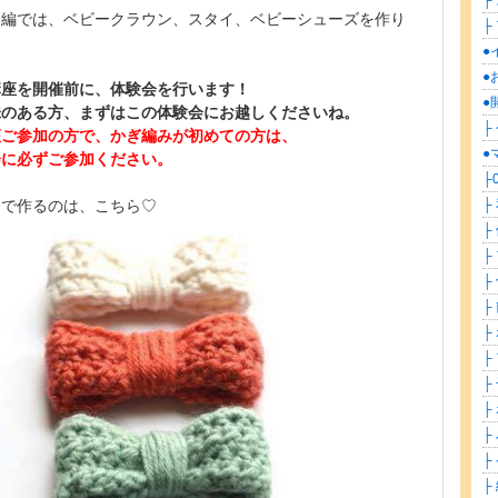
├
ー編では、ベビークラウン、スタイ、ベビーシューズを作り
├ 
。
●
●
講座を開催前に、体験会を行います！
●
味のある方、まずはこの体験会にお越しくださいね。
├
座ご参加の方で、かぎ編みが初めての方は、
●
会に必ずご参加ください。
├
├
会で作るのは、こちら♡
├
├
├
├
├
├
├
├
├ 
├
├