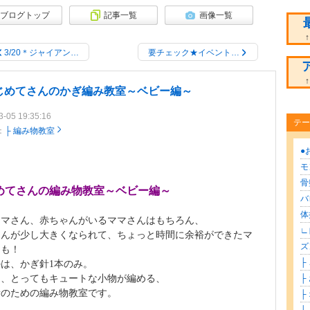
ブログトップ
記事一覧
画像一覧
↑ 
3/20＊ジャイアン…
要チェック★イベント…
↑ 
じめてさんのかぎ編み教室～ベビー編～
3-05 19:35:16
テー
：
├ 編み物教室
●
モ
骨
めてさんの編み物教室～ベビー編～
バ
体
ママさん、赤ちゃんがいるママさんはもちろん、
∟
さんが少し大きくなられて、ちょっと時間に余裕ができたマ
ズ
んも！
├ 
は、かぎ針1本のみ。
に、とってもキュートな小物が編める、
├
者のための編み物教室です。
├