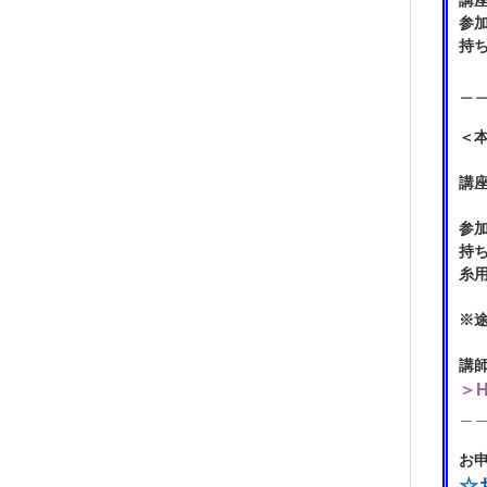
講
参加
持ち
(
＿
＜本
(4/
講
参加
持
糸
※
講
＞
＿
お
☆