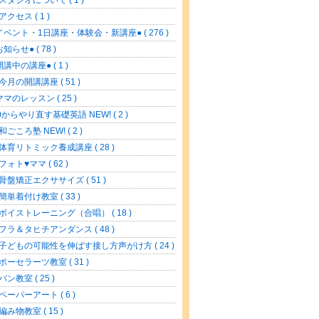
 スタジオについて ( 1 )
アクセス ( 1 )
イベント・1日講座・体験会・新講座● ( 276 )
お知らせ● ( 78 )
開講中の講座● ( 1 )
 今月の開講講座 ( 51 )
ママのレッスン ( 25 )
0からやり直す基礎英語 NEW! ( 2 )
 和ごころ塾 NEW! ( 2 )
 体育リトミック養成講座 ( 28 )
 フォト♥ママ ( 62 )
 骨盤矯正エクササイズ ( 51 )
 簡単着付け教室 ( 33 )
 ボイストレーニング（合唱） ( 18 )
 フラ＆タヒチアンダンス ( 48 )
 子どもの可能性を伸ばす接し方声がけ方 ( 24 )
 ポーセラーツ教室 ( 31 )
パン教室 ( 25 )
 ペーパーアート ( 6 )
 編み物教室 ( 15 )