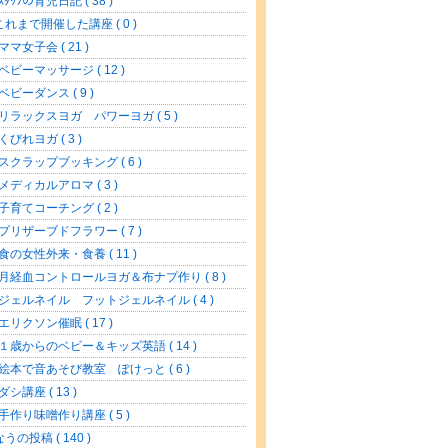
 ｽﾀｯﾌの育児日記 ( 38 )
これまで開催した講座 ( 0 )
 ママ女子会 ( 21 )
 ベビーマッサージ ( 12 )
 ベビーダンス ( 9 )
 リラックスヨガ パワーヨガ ( 5 )
 くびれヨガ ( 3 )
 スクラップブッキング ( 6 )
 メディカルアロマ ( 3 )
 子育てコーチング ( 2 )
 プリザーブドフラワー ( 7 )
 食の女性外来・食養 ( 11 )
 月経血コントロールヨガ＆布ナプ作り ( 8 )
 ジェルネイル フットジェルネイル ( 4 )
 エリクソン催眠 ( 17 )
 １歳からのベビー＆キッズ英語 ( 14 )
 絵本で音あそび教室 ぽけっと ( 6 )
ダシ講座 ( 13 )
 手作り味噌作り講座 ( 5 )
なうの投稿 ( 140 )