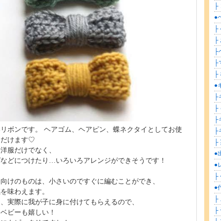
├ 
●
├
├
├
├
├
●
├
├
├
リボンです。 ヘアゴム、ヘアピン、蝶ネクタイとしてお使
├
ただけます♡
├
や洋服だけでなく、
●
グなどにつけたり…いろいろアレンジができそうです！
●
├
ー向けのものは、小さいのですぐに編むことができ、
●
感を味わえます。
├
も、実際に我が子に身に付けてもらえるので、
├
もベビーも嬉しい！