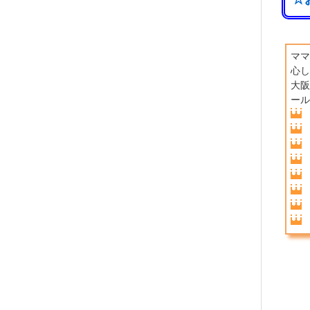
ママ
心し
大阪
ール