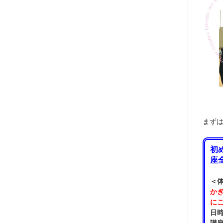
まず
初
座全
＜
か
に
日時