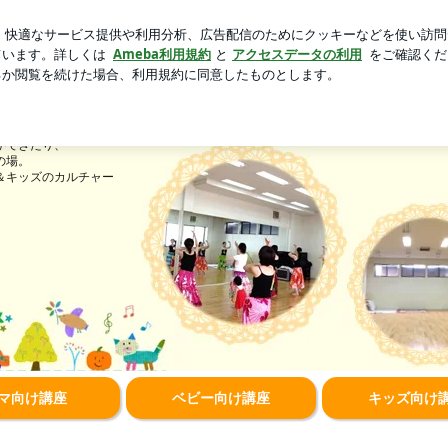
新規登録
ロ
人のタイ土産
芸能人ブログ
人気ブログ
習い事/貸スペース★スタジオおててくらぶ
事/貸スペース★スタジオおててくら
ができたり、
の場。
＆キッズのカルチャー
マ向け講座
ベビー向け講座
キッズ向け