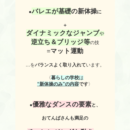
バレエが基礎
の
新体操
●
に
＋
ダイナミックなジャンブ
や
逆立ち＆
ブリッジ等
の技
=
マット運動
…を
バランスよく取り入れて
います。
〈
暮らしの学校
は
“新体操のみ”の内容
です
〉
優雅なダンスの要素
●
と、
おてんばさんも満足
の