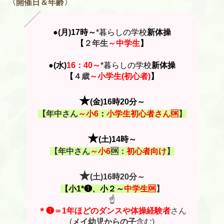
〈開催日＆年齢〉
●(月)17時～
*暮らしの学校
新体操
【
２年生
～中学生
】
●(水)
16：40～
*暮らしの学校
新体操
【
４歳
～小学生(初心者)
】
★
(金)16時20分～
【年中さん
～小6
：
小学生初心者さん🆗
】
★
(土)14時
～
【年中さん
～小6
🆗：
初心者向け
】
★
(土)16時20分～
【小1*❶、小２～
中学生🆗
】
☝
＊❶＝1年ほどのダンスや体操経験者
さん
(
メイ幼児からの子
含む)