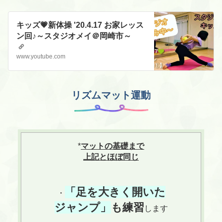
キッズ💗新体操 '20.4.17 お家レッス
ン回♪～スタジオメイ＠岡崎市～
www.youtube.com
リズムマット運動
*
マットの基礎まで
上記と
ほぼ同じ
「足を大きく開い
た
・
ジャンプ」
も練習
します