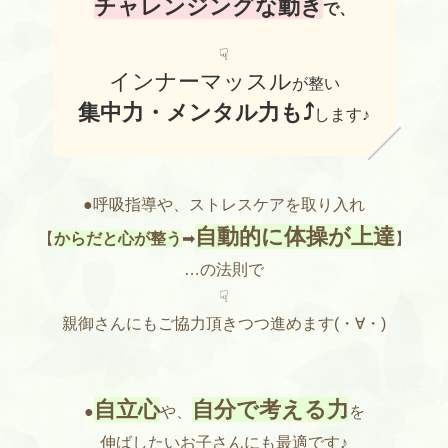
チャレンジングな動き
で、
☟
インナーマッスル
が整い
集中力・メンタル力も⤴
します♪
●呼吸指導や、ストレスケアを取り入れ
自動的に体操が上達
【
からだと心が整う
➡
】
…の法則で
☟
親御さんにもご協力頂きつつ進めます(・∀・)
自立心
自分で考える力
●
や、
を
伸ばしたいお子さんにも最適です♪