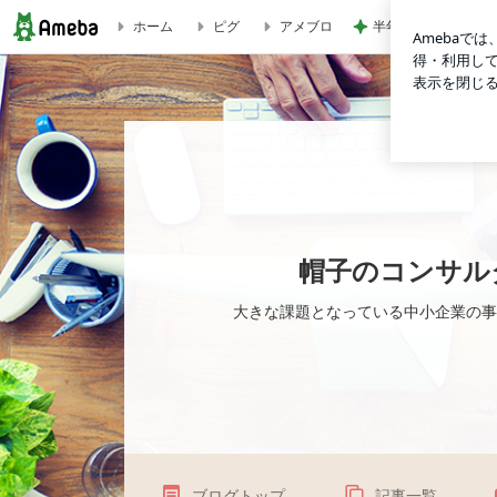
半年ぶりに再会した
ホーム
ピグ
アメブロ
北海道の少子高齢化、過疎化は日本レベルとは違う／金融機関の
帽子のコンサル
大きな課題となっている中小企業の事
ブログトップ
記事一覧