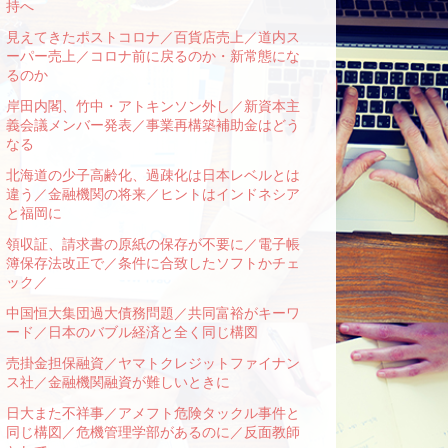
持へ
見えてきたポストコロナ／百貨店売上／道内ス
ーパー売上／コロナ前に戻るのか・新常態にな
るのか
岸田内閣、竹中・アトキンソン外し／新資本主
義会議メンバー発表／事業再構築補助金はどう
なる
北海道の少子高齢化、過疎化は日本レベルとは
違う／金融機関の将来／ヒントはインドネシア
と福岡に
領収証、請求書の原紙の保存が不要に／電子帳
簿保存法改正で／条件に合致したソフトかチェ
ック／
中国恒大集団過大債務問題／共同富裕がキーワ
ード／日本のバブル経済と全く同じ構図
売掛金担保融資／ヤマトクレジットファイナン
ス社／金融機関融資が難しいときに
日大また不祥事／アメフト危険タックル事件と
同じ構図／危機管理学部があるのに／反面教師