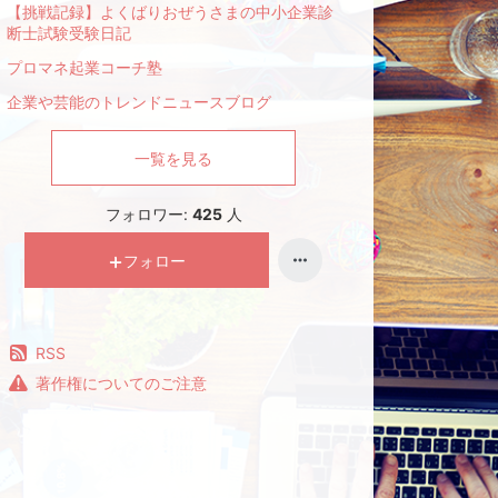
【挑戦記録】よくばりおぜうさまの中小企業診
断士試験受験日記
プロマネ起業コーチ塾
企業や芸能のトレンドニュースブログ
一覧を見る
フォロワー:
425
人
フォロー
RSS
著作権についてのご注意