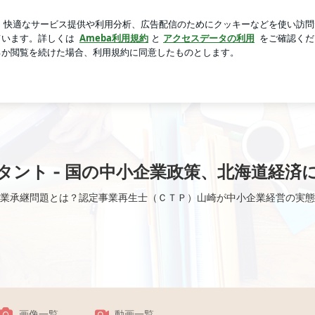
友人とのランチ
芸能人ブログ
人気ブログ
新規登録
将来／ヒントはインドネシアと福岡に | 帽子のコンサルタン
タント - 国の中小企業政策、北海道経済
業承継問題とは？認定事業再生士（ＣＴＰ）山崎が中小企業経営の実態
画像一覧
動画一覧