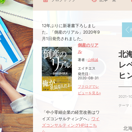
12年ぶりに新著書下ろしまし
岸田
た。「倒産のリアル」2020年9
月1日発売されました。
倒産のリア
ル
北
著者 :
山崎誠
レ
エイチエス
ヒ
発売日 :
2020-08-31
ブクログでレ
ビューを見る»
2021-10
テーマ
「中小零細企業の経営改善はワ
イズコンサルティングへ」
ワイ
ズコンサルティングHPはこち
北海
ら