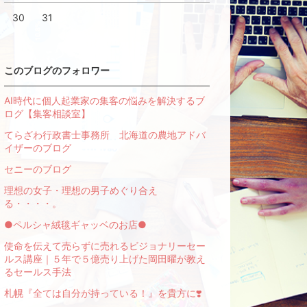
30
31
このブログのフォロワー
AI時代に個人起業家の集客の悩みを解決するブ
ログ【集客相談室】
てらざわ行政書士事務所 北海道の農地アドバ
イザーのブログ
セニーのブログ
理想の女子・理想の男子めぐり合え
る・・・・。
●ペルシャ絨毯ギャッベのお店●
使命を伝えて売らずに売れるビジョナリーセー
ルス講座｜５年で５億売り上げた岡田曜が教え
るセールス手法
札幌『全ては自分が持っている！』を貴方に❣️