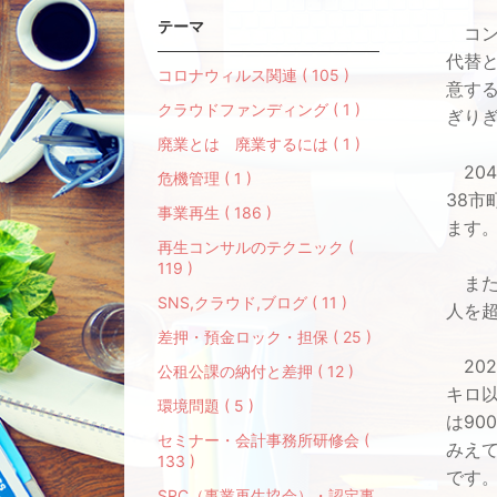
テーマ
コン
代替と
コロナウィルス関連 ( 105 )
意する
クラウドファンディング ( 1 )
ぎり
廃業とは 廃業するには ( 1 )
20
危機管理 ( 1 )
38市
事業再生 ( 186 )
ます
再生コンサルのテクニック (
119 )
また3
SNS,クラウド,ブログ ( 11 )
人を
差押・預金ロック・担保 ( 25 )
202
公租公課の納付と差押 ( 12 )
キロ
環境問題 ( 5 )
は9
セミナー・会計事務所研修会 (
みえ
133 )
です
SRC（事業再生協会）・認定事