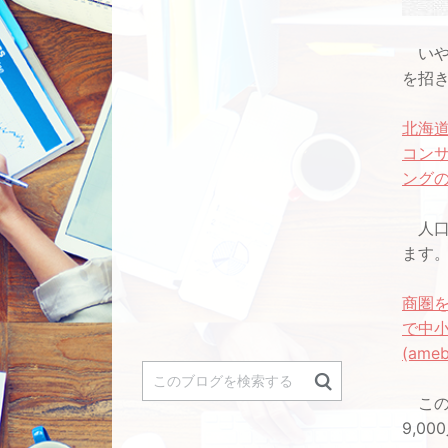
いや
を招
北海道
コンサ
ングのブ
人口
ます
商圏を
で中
(ameb
この
9,0