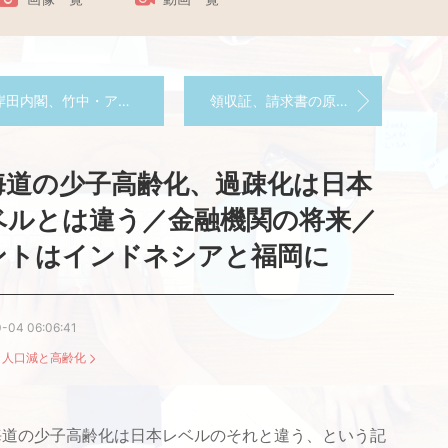
内閣、竹中・アトキンソン外し／新資本主義会議メンバー発表／事業再構築補助金はどうなる
領収証、請求書の原紙の保存が不要に／電子帳簿保存法改正で／条件に合致したソフトかチェック／
海道の少子高齢化、過疎化は日本
ベルとは違う／金融機関の将来／
ントはインドネシアと福岡に
-04 06:06:41
：
人口減と高齢化
道の少子高齢化は日本レベルのそれと違う、という記