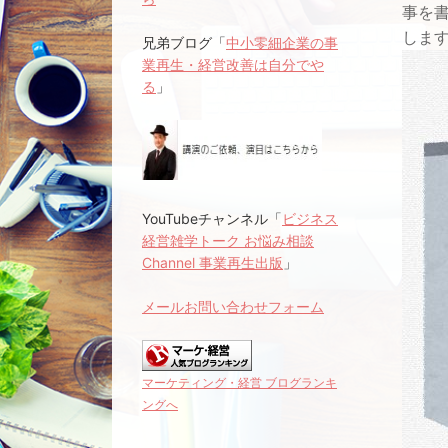
事を
しま
兄弟ブログ「
中小零細企業の事
業再生・経営改善は自分でや
る
」
YouTubeチャンネル「
ビジネス
経営雑学トーク お悩み相談
Channel 事業再生出版
」
メールお問い合わせフォーム
マーケティング・経営 ブログランキ
ングへ