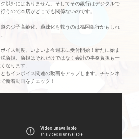
ンク以外にはありません。そしてその銀行はデジタルで
を行うので本店がどこでも関係ないのです。
道の少子高齢化、過疎化を救うのは福岡銀行かもしれ
ん。
ボイス制度、いよいよ今週末に受付開始！新たに始ま
費税負担、負担はそれだけではなく会計の事務負担も一
重くなります。
あともインボイス関連の動画をアップします。チャンネ
録で新着動画をチェック！