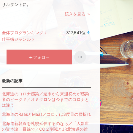
サルタントに。
続きを見る ＞
全体ブログランキング
317,541
位
↑
ラ
仕事術ジャンル
ン
キ
ン
フォロー
グ
上
昇
最新の記事
北海道のコロナ感染／週末から来週初めが感染
者のピーク？／オミクロンは今までのコロナと
は違う
北海道のRaasとMaas／コロナは3度目の腰折れ
北海道新幹線を札幌延伸するのなら／「人新世
の資本論」目線で／CO２削減とJR北海道の維