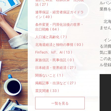
ルバ
法 ( 27 )
業務
連帯保証・経営者保証ガイドラ
イン ( 49 )
北海
条件変更・円滑化法後の世界・
ませ
出口戦略 ( 64 )
人口減と高齢化 ( 7 )
イン
北海道経済と独特の事情 ( 93 )
る消
気に
FinTech、IoT、AI ( 13 )
この
家族信託・民事信託 ( 0 )
ル登
日本経済・世界経済 ( 27 )
関係ないこと ( 1 )
掲載記事・出演など ( 27 )
震災関連 ( 33 )
一覧を見る