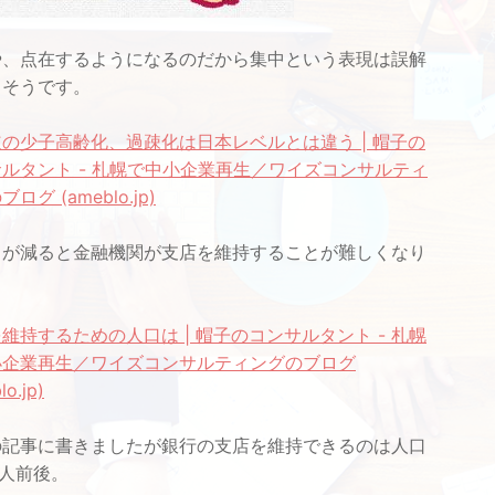
、点在するようになるのだから集中という表現は誤解
きそうです。
の少子高齢化、過疎化は日本レベルとは違う | 帽子の
ルタント - 札幌で中小企業再生／ワイズコンサルティ
ログ (ameblo.jp)
が減ると金融機関が支店を維持することが難しくなり
。
維持するための人口は | 帽子のコンサルタント - 札幌
小企業再生／ワイズコンサルティングのブログ
lo.jp)
記事に書きましたが銀行の支店を維持できるのは人口
00人前後。