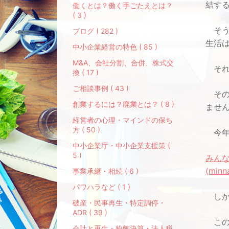
結す
働くとは？働く手ごたえとは？
( 3 )
そう
ブログ ( 282 )
生活
中小企業経営の特色 ( 85 )
M&A、会社分割、合併、株式交
それ
換 ( 17 )
ご相談事例 ( 43 )
その
創業するには？廃業とは？ ( 8 )
ませ
経営者の心理・マインドの保ち
方 ( 50 )
今年
中小企業庁・中小企業支援策 (
5 )
みん
(minn
事業承継・相続 ( 6 )
パワハラなど ( 1 )
しか
破産・民事再生・特定調停・
ADR ( 39 )
この
会計と再生・粉飾決算・法人税