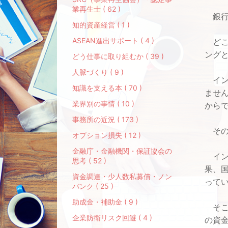
業再生士 ( 62 )
銀行
知的資産経営 ( 1 )
ASEAN進出サポート ( 4 )
どこ
ング
どう仕事に取り組むか ( 39 )
人脈づくり ( 9 )
イン
知識を支える本 ( 70 )
ませ
業界別の事情 ( 10 )
から
事務所の近況 ( 173 )
その
オプション損失 ( 12 )
金融庁・金融機関・保証協会の
イン
思考 ( 52 )
果、
資金調達・少人数私募債・ノン
って
バンク ( 25 )
助成金・補助金 ( 9 )
そこ
企業防衛リスク回避 ( 4 )
の資