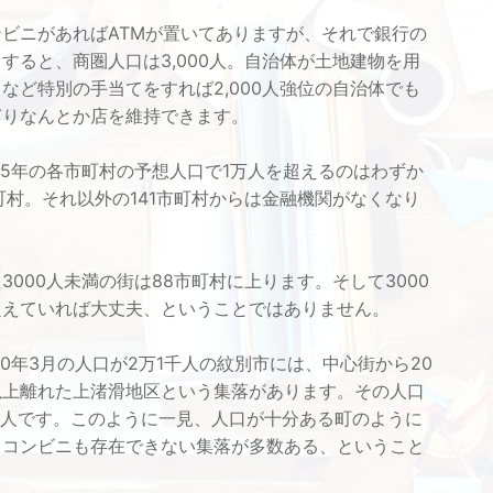
ビニがあればATMが置いてありますが、それで銀行の
すると、商圏人口は3,000人。自治体が土地建物を用
など特別の手当てをすれば2,000人強位の自治体でも
ぎりなんとか店を維持できます。
45年の各市町村の予想人口で1万人を超えるのはわずか
町村。それ以外の141市町村からは金融機関がなくなり
。
000人未満の街は88市町村に上ります。そして3000
超えていれば大丈夫、ということではありません。
0年3月の人口が2万1千人の紋別市には、中心街から20
以上離れた上渚滑地区という集落があります。その人口
00人です。このように一見、人口が十分ある町のように
てコンビニも存在できない集落が多数ある、ということ
。