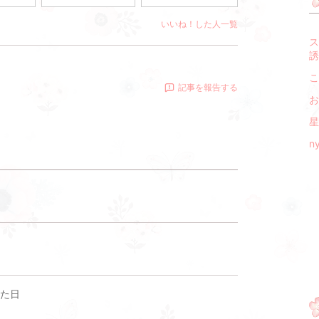
いいね！した人一覧
ス
誘
こ
記事を報告する
お
星
n
た日