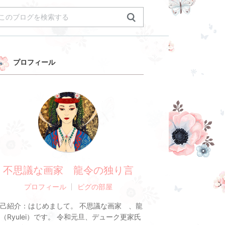
プロフィール
不思議な画家 龍令の独り言
プロフィール
ピグの部屋
己紹介：
はじめまして。 不思議な画家 、龍
（Ryulei）です。 令和元旦、デューク更家氏