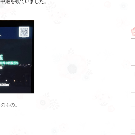
の中継を観ていました。
めのもの。