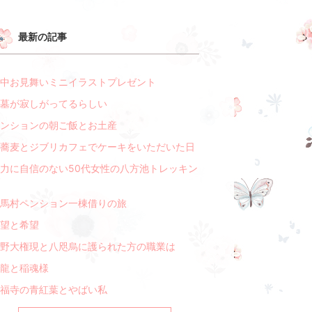
最新の記事
中お見舞いミニイラストプレゼント
墓が寂しがってるらしい
ンションの朝ご飯とお土産
蕎麦とジブリカフェでケーキをいただいた日
力に自信のない50代女性の八方池トレッキン
馬村ペンション一棟借りの旅
望と希望
野大権現と八咫烏に護られた方の職業は
龍と稲魂様
福寺の青紅葉とやばい私