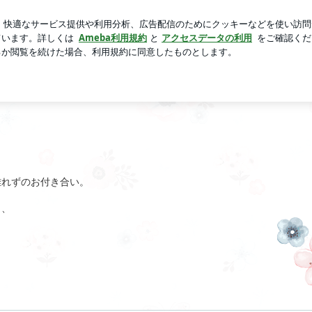
の近影に称賛
芸能人ブログ
人気ブログ
新規登録
ログ
離れずのお付き合い。
し、