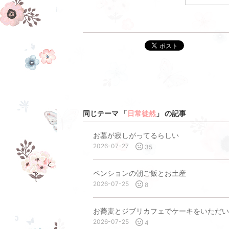
ポスト
同じテーマ 「
日常徒然
」 の記事
お墓が寂しがってるらしい
2026-07-27
35
ペンションの朝ご飯とお土産
2026-07-25
8
お蕎麦とジブリカフェでケーキをいただい
2026-07-25
4