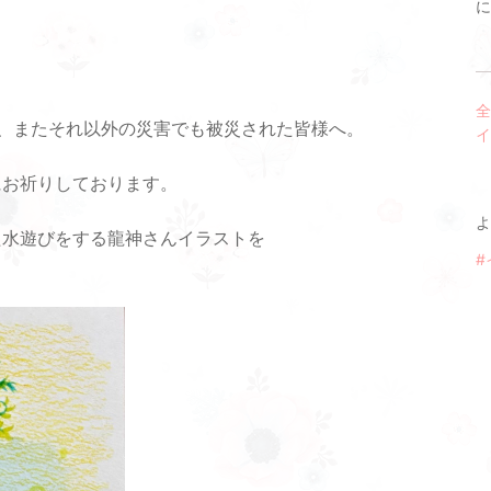
に
全
、またそれ以外の災害でも被災された皆様へ。
イ
にお祈りしております。
よ
た水遊びをする龍神さんイラストを
#