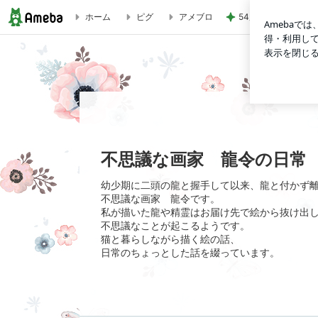
54歳美魔女モデル
ホーム
ピグ
アメブロ
不思議な画家 龍令の日常
不思議な画家 龍令の日常
幼少期に二頭の龍と握手して以来、龍と付かず
不思議な画家 龍令です。
私が描いた龍や精霊はお届け先で絵から抜け出
不思議なことが起こるようです。
猫と暮らしながら描く絵の話、
日常のちょっとした話を綴っています。