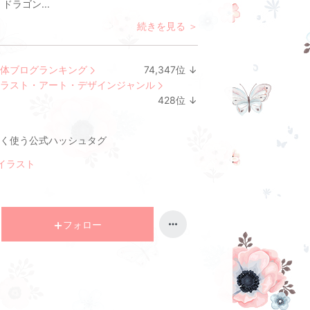
 ドラゴン...
続きを見る ＞
体ブログランキング
74,347
位
↓
ラ
ラスト・アート・デザインジャンル
ン
428
位
↓
キ
ラ
ン
ン
く使う公式ハッシュタグ
グ
キ
下
ン
イラスト
降
グ
下
降
フォロー