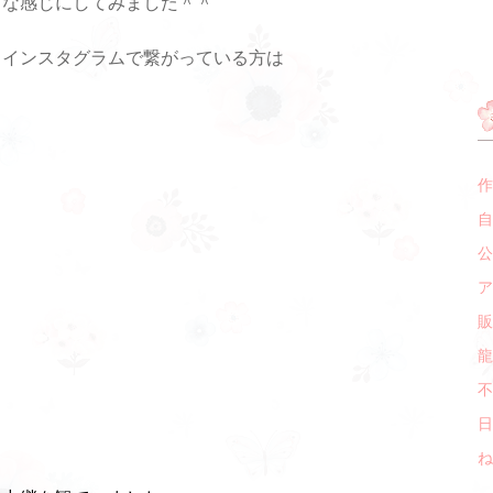
うな感じにしてみました＾＾
、インスタグラムで繋がっている方は
作
自
公
ア
販
龍
不
日
ね