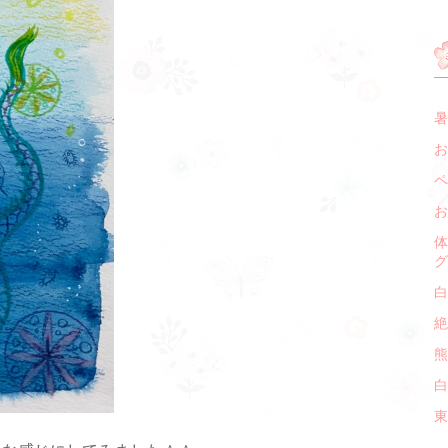
暑
お
ペ
お
体
グ
白
絶
熊
白
東