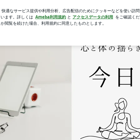
子とのデート
芸能人ブログ
人気ブログ
新規登録
ログ
 今日も継続。コツコツコツ。心と体の揺らぎをヨガとマヤ暦で