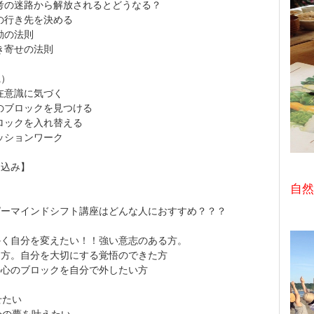
考の迷路から解放されるとどうなる？
の行き先を決める
動の法則
き寄せの法則
践）
在意識に気づく
のブロックを見つける
ロックを入れ替える
ッションワーク
申込み】
自然
ピーマインドシフト講座はどんな人におすすめ？？？
かく自分を変えたい！！強い意志のある方。
な方。自分を大切にする覚悟のできた方
の心のブロックを自分で外したい方
せたい
分の夢を叶えたい