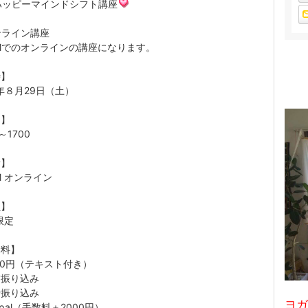
ッピーマインドシフト講座
ンライン講座
Mでのオンラインの講座になります。
時】
0年８月29日（土）
間】
0～1700
所】
M オンライン
員】
限定
講料】
000円（テキスト付き）
前振り込み
行振り込み
ヨガ
ypal（手数料＋2000円）