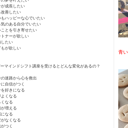
分が成長したい
己改善したい
つもハッピーな心でいたい
る気のある自分でいたい
いことを引き寄せたい
ートナーが欲しい
婚したい
どもが欲しい
青い
ピーマインドシフト講座を受けるとどんな変化があるの？
考の迷路から心を救出
分に自信がつく
分を好きになる
がよくなる
るくなる
顔が増える
麗になる
安がなくなる
信がつく