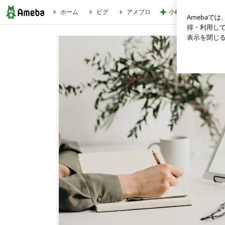
ホーム
ピグ
アメブロ
小柳ルミ子 年下男
ZOOMオンライン開催 ８月ハッピーマインドシフト講座 |