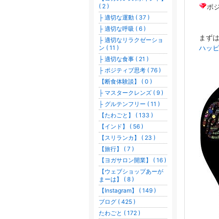
( 2 )
ポ
├ 適切な運動 ( 37 )
├ 適切な呼吸 ( 6 )
まず
├ 適切なリラクゼーショ
ハッ
ン ( 11 )
├ 適切な食事 ( 21 )
├ ポジティブ思考 ( 76 )
【断食体験談】 ( 0 )
├ マスタークレンズ ( 9 )
├ グルテンフリー ( 11 )
【たわごと】 ( 133 )
【インド】 ( 56 )
【スリランカ】 ( 23 )
【旅行】 ( 7 )
【ヨガサロン開業】 ( 16 )
【ウェブショップあーが
まーは】 ( 8 )
【Instagram】 ( 149 )
ブログ ( 425 )
たわごと ( 172 )