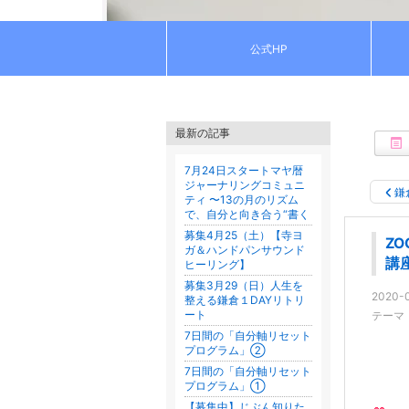
公式HP
最新の記事
7月24日スタートマヤ暦
ジャーナリングコミュニ
鎌
ティ 〜13の月のリズム
で、自分と向き合う“書く
募集4月25（土）【寺ヨ
Z
ガ＆ハンドパンサウンド
講
ヒーリング】
募集3月29（日）人生を
2020-0
整える鎌倉１DAYリトリ
ート
テーマ
7日間の「自分軸リセット
プログラム」②
7日間の「自分軸リセット
プログラム」①
【募集中】じぶん知りた