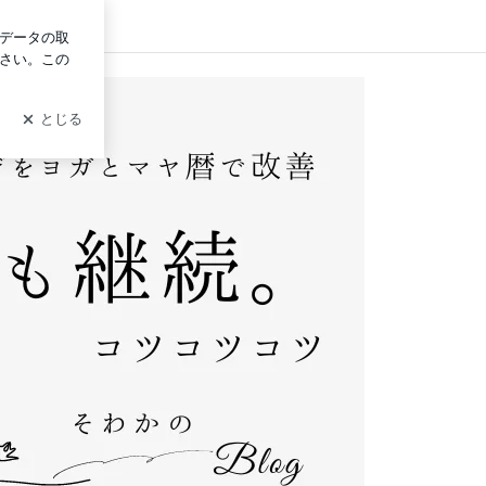
イン
改善