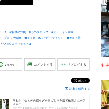
ワーク
#波動の法則
#心のブロック
#オンライン講座
ンドブロック解除
#ヨガ
#ハッピーマインド
#江ノ電
#AKIKOスピリチュアル
リブログする
コメントする
いいね
出張
ポスト
記事を報告する
そわか／心と体の揺らぎをヨガとマヤ暦で改善
さんをフ
ォロー
ブログの更新情報が受け取れて、アクセスが簡単になります