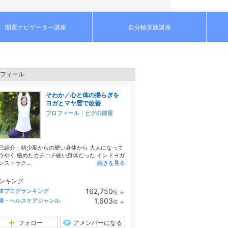
開運ナビゲーター講座
自分軸実践講座
フィール
そわか／心と体の揺らぎを
ヨガとマヤ暦で改善
プロフィール
｜
ピグの部屋
己紹介：幼少期からの硬い身体から 大人になって
うやく 緩めたカチコチ硬い身体だった インドヨガ
ンストラク...
続きを見る
ンキング
162,750
体ブログランキング
位
↓
ラ
1,603
康・ヘルスケアジャンル
位
↓
ン
ラ
キ
ン
ン
キ
フォロー
アメンバーになる
グ