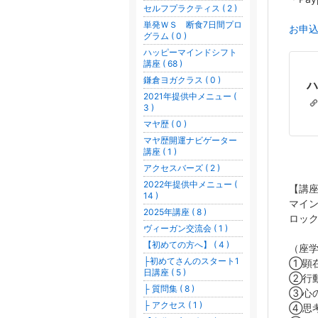
セルフプラクティス ( 2 )
単発ＷＳ 断食7日間プロ
お申
グラム ( 0 )
ハッピーマインドシフト
講座 ( 68 )
鎌倉ヨガクラス ( 0 )
ハ
2021年提供中メニュー (
3 )
マヤ歴 ( 0 )
マヤ歴開運ナビゲーター
講座 ( 1 )
アクセスバーズ ( 2 )
2022年提供中メニュー (
【講
14 )
マイ
2025年講座 ( 8 )
ロッ
ヴィーガン交流会 ( 1 )
【初めての方へ】 ( 4 )
（座
├初めてさんのスタート1
①顕
日講座 ( 5 )
②行
├ 質問集 ( 8 )
③心
├ アクセス ( 1 )
④思