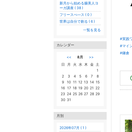
新月から始める腸美人ヨ
ーガ講座 ( 38 )
フリースぺ―ス ( 0 )
世界は自分で創る ( 6 )
一覧を見る
#実践
カレンダー
#マイ
#鎌倉
<<
8月
>>
日
月
火
水
木
金
土
1
2
3
4
5
6
7
8
9
10
11
12
13
14
15
16
17
18
19
20
21
22
23
24
25
26
27
28
29
30
31
月別
2026年07月 ( 1 )