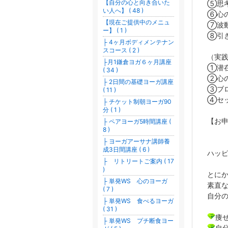
【自分の心と向き合いた
⑤思
い人へ】 ( 48 )
⑥心
【現在ご提供中のメニュ
⑦波
ー】 ( 1 )
⑧引
├ 4ヶ月ボディメンテナン
スコース ( 2 )
（実
├月1鎌倉ヨガ６ヶ月講座
①潜
( 34 )
②心
├ 2日間の基礎ヨーガ講座
③ブ
( 11 )
④セ
├ チケット制朝ヨーガ90
分 ( 1 )
【お
├ ペアヨーガ5時間講座 (
8 )
├ ヨーガアーサナ講師養
成3日間講座 ( 6 )
ハッ
├ リトリートご案内 ( 17
)
とに
├ 単発WS 心のヨーガ
素直
( 7 )
自分
├ 単発WS 食べるヨーガ
( 31 )
痩
├ 単発WS プチ断食ヨー
自