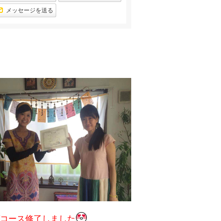
ン
下
グ
メッセージを送る
降
下
降
コース修了しました