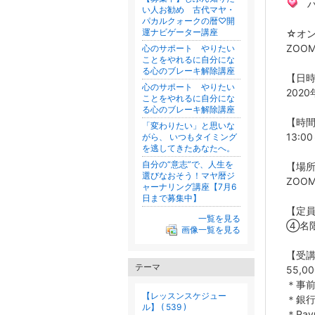
ハ
い人お勧め 古代マヤ・
パカルクォークの暦♡開
運ナビゲーター講座
☆オ
ZOO
心のサポート やりたい
ことをやれるに自分にな
る心のブレーキ解除講座
【日
心のサポート やりたい
202
ことをやれるに自分にな
る心のブレーキ解除講座
【時
「変わりたい」と思いな
13:0
がら、 いつもタイミング
を逃してきたあなたへ。
自分の“意志”で、人生を
【場
選びなおそう！マヤ暦ジ
ZOO
ャーナリング講座【7月6
日まで募集中】
【定
一覧を見る
④名
画像一覧を見る
【受
テーマ
55,
＊事
【レッスンスケジュー
＊銀
ル】 ( 539 )
＊Pa