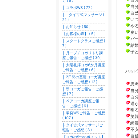
ガ ( 5 )
自
├ コラボWS ( 77 )
自
├ タイ古式マッサージ (
い
22 )
や
├ お知らせ ( 50 )
良
【お客様の声】 ( 5 )
パ
├ スタートクラスご感想 (
結
7 )
子
├ 月一プチヨガリトリ講
座ご報告・ご感想 ( 39 )
├ 太陽礼拝ヨガ6か月講座
ご報告・ご感想 ( 6 )
ハッ
├ 2日間の基礎ヨーガ講座
ご報告・ご感想 ( 12 )
思
├ 朝ヨーガご報告・ご感
自
想 ( 7 )
自
├ ペアヨーガ講座ご報
運
告・ご感想 ( 6 )
明
├ 単発WSご報告・ご感想
笑
( 107 )
綺
├ タイ古式マッサージご
不
報告・ご感想 ( 8 )
自
【ヨガの5つのポイント】