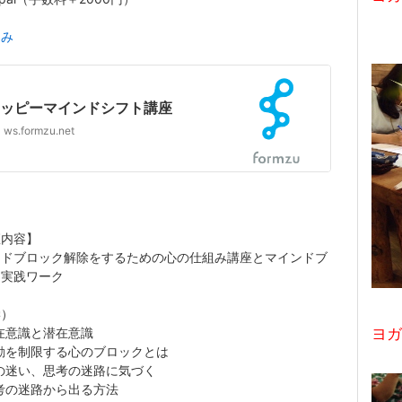
込み
ッピーマインドシフト講座
ws.formzu.net
座内容】
ンドブロック解除をするための心の仕組み講座とマインドブ
ク実践ワーク
学）
在意識と潜在意識
ヨガ
動を制限する心のブロックとは
の迷い、思考の迷路に気づく
考の迷路から出る方法