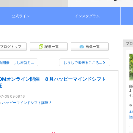
公式ライン
インスタグラム
プロ
ブログトップ
記事一覧
画像一覧
倉開催 しし座新月…
おうちで出来るこころ…
OOMオンライン開催 ８月ハッピーマインドシフト
座
自
よ
イ
7-09 09:09:16
：
ハッピーマインドシフト講座
ラ
全
健