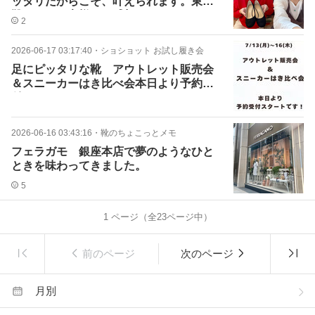
ッタリだからこそ、叶えられます。東京
靴サロンお客様のご感想
2
2026-06-17 03:17:40
・
ショショット お試し履き会
足にピッタリな靴 アウトレット販売会
＆スニーカーはき比べ会本日より予約受
付スタートです。
2026-06-16 03:43:16
・
靴のちょこっとメモ
フェラガモ 銀座本店で夢のようなひと
ときを味わってきました。
5
1
ページ（全
23
ページ中）
前のページ
次のページ
月別