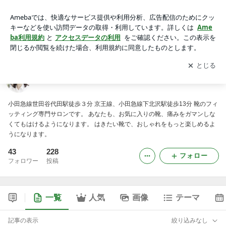
下北沢 靴のフィッティング「シューズエニー」
アプリをダウンロードして
ブログの更新通知
を受け取りまし
開く
ょう。
下北沢 靴のフィッティング「シューズエニー」
小田急線世田谷代田駅徒歩３分 京王線、小田急線下北沢駅徒歩13分 靴のフィ
ッティング専門サロンです。 あなたも、お気に入りの靴、痛みをガマンしな
くてもはけるようになります。 はきたい靴で、おしゃれをもっと楽しめるよ
うになります。
43
228
フォロー
フォロワー
投稿
一覧
人気
画像
テーマ
記事の表示
絞り込みなし