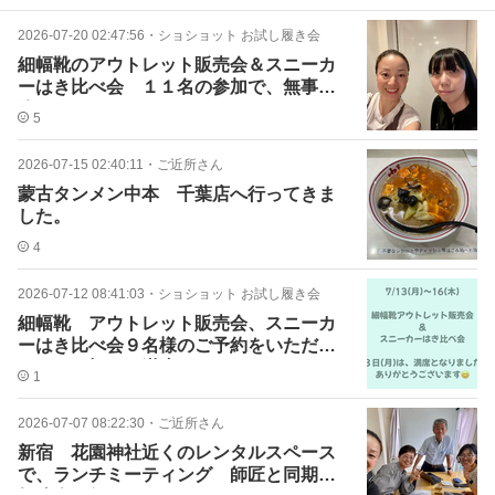
2026-07-20 02:47:56
・
ショショット お試し履き会
細幅靴のアウトレット販売会＆スニーカ
ーはき比べ会 １１名の参加で、無事に
終わりました。
5
2026-07-15 02:40:11
・
ご近所さん
蒙古タンメン中本 千葉店へ行ってきま
した。
4
2026-07-12 08:41:03
・
ショショット お試し履き会
細幅靴 アウトレット販売会、スニーカ
ーはき比べ会９名様のご予約をいただき
ました。初日は満席です。
1
2026-07-07 08:22:30
・
ご近所さん
新宿 花園神社近くのレンタルスペース
で、ランチミーティング 師匠と同期と