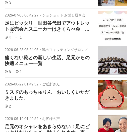
勉強会に行ってきました。
3
2026-07-05 06:42:27
・
ショショット お試し履き会
足にピッタリ 世田谷代田でアウトレッ
ト販売会とスニーカーはきくらべ会 空
き状況です。
4
1
2026-06-25 05:24:05
・
靴のフィッティングサロンメニュー
痛くない靴との新しい生活、足元からの
快適メニュー一覧
8
1
2026-06-22 01:49:32
・
ご近所さん
ミスドのもっちゅりん おいしくいただ
きました。
2
2026-06-19 01:49:52
・
お客様の声
足元のオシャレをあきらめない！足にピ