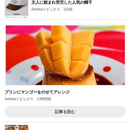
6割の銘柄が下落した優待株の状況
Amebaトピックス
2日前
娘が大興奮し並べなかった行列
Amebaトピックス
1日前
灼熱地獄で一晩続いた今までにない頭痛
Amebaトピックス
19時間前