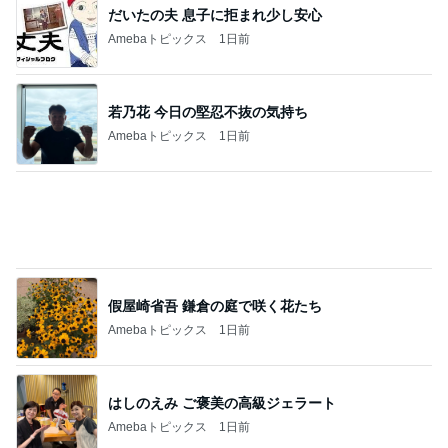
食べ放題の懸念と買い置きのパン
Amebaトピックス
12時間前
記事を読む
内山妻 プールででんぐり返しする子供
Amebaトピックス
1日前
暑い日の仕事と自分と嫁の体調
Amebaトピックス
1日前
堀ちえみの夫 妻はパンで夫は米
Amebaトピックス
1日前