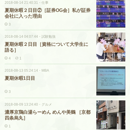
2018-08-14 21:40:31
・
仕事
夏期休暇２日目②［証券OG会］私が証券
会社に入った理由
3
2018-08-14 04:07:44
・
試験勉強
夏期休暇２日目［資格について大学生に
語る］
4
1
2018-08-13 05:24:14
・
MBA
夏期休暇1日目
3
2018-08-09 13:24:40
・
グルメ
濃厚京鶏白湯らーめん めんや美鶴 ［京都
四条烏丸］
1