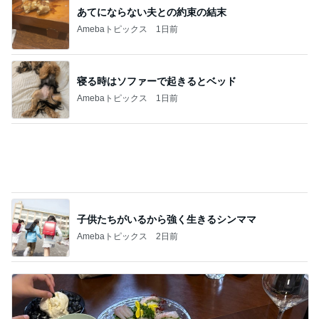
記事を読む
モト冬樹 妻と予約困難なすし屋
Amebaトピックス
1日前
丁寧な暮らしに程遠い夏休み
Amebaトピックス
16時間前
必ず買ってくるずんだ生クリーム大福
Amebaトピックス
9時間前