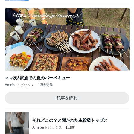
【中学１年生・支援級】今月の全県模試とパ
ソコンの使い心地。
1
中学卒業後はど〜しよっかな？刑事ドラマ好きママ
の日常♪♪
シャーベットトーンってどんな色？
2
カラリスト中塚陽子のブログ
国際知識検定の受験申し込みをしました
3
資格取得と◯◯のための備忘録
絶対ひっかかったらだめな問題集②
4
社労士試験合格者のお気楽日記（社労士試験問題演
習付き）
【中学１年生・支援級】勉強とスポーツの両
立って凄いな、改めて感じます。
5
中学卒業後はど〜しよっかな？刑事ドラマ好きママ