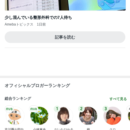
AKB48
たんぽぽ川村
北村総一朗
北別府学
OCHA NORM
エミコ
A
新登場ランキング
すべて見る
1
2
3
4
5
BEYOOOOO
ゆうこりん
島倉りか
石 安伊
蒼井心音
NDS