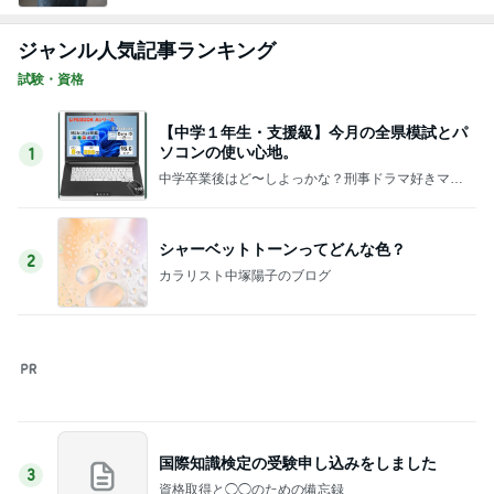
の日常♪♪
このジャンルの記事をもっと見る
次世代掃除機がやってきた！！
Amebaトピックス
1時間前
田中健 今日は身体のメンテナンス
Amebaトピックス
1日前
マックの大興奮のポテトタイマー
Amebaトピックス
17時間前