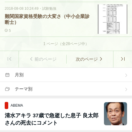
2018-08-08 10:24:49
・
試験勉強
難関国家資格受験の大変さ（中小企業診
断士）
5
1
ページ（全
28
ページ中）
前のページ
次のページ
月別
テーマ別
ABEMA
清水アキラ 37歳で急逝した息子 良太郎
さんの死去にコメント