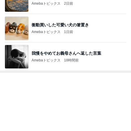
Amebaトピックス
2日前
衝動買いした可愛い犬の箸置き
Amebaトピックス
1日前
我慢をやめてお義母さんへ返した言葉
Amebaトピックス
18時間前
トップブロガーランキング
美容
ファッション
1
1
（旧アカウント）エマ
妻です。ママです
ブログ【アラフォー会
です。
社売却セカンドライ
エマの日記
eri.
フ】
2
2
リトルミニマリストの
40代からの大人