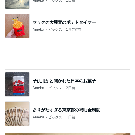
モモコ夫 頂いた肉で作る焼肉定食
Amebaトピックス
1日前
記事を読む
娘が描いた私と元旦那さんの絵
Amebaトピックス
1日前
あてにならない夫との約束の結末
Amebaトピックス
1日前
寝る時はソファーで起きるとベッド
Amebaトピックス
1日前