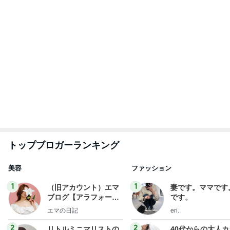
ビューティコラム The
アルを品良く着こ
little minimalist's bea
ファッションブロ
あねっさ／anessa
えりん
uty colum
3
3
美人になれる、たくさ
銀の滴降る降るま
んの魔法
に・・・
hiromi
illallan
もっと見る