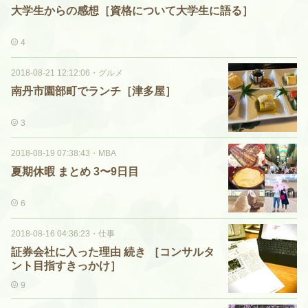
大学生からの感想［資格について大学生に語る］
4
2018-08-21 12:12:06
・
グルメ
南丹市園部町でランチ［津多屋］
3
2018-08-19 07:38:43
・
MBA
夏期休暇 まとめ 3〜9日目
6
2018-08-16 04:36:23
・
仕事
証券会社に入った理由 続き ［コンサルタ
ント目指すきっかけ］
9