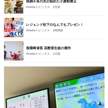
少し混んでいる整形外科での7人待ち
Amebaトピックス
1日前
記事を読む
オフィシャルブロガーランキング
総合ランキング
すべて見る
1
2
3
市川團十郎白
小林麻央
だいたひかる
桃
クロ
猿
急上昇ランキング
すべて見る
1
2
3
4
5