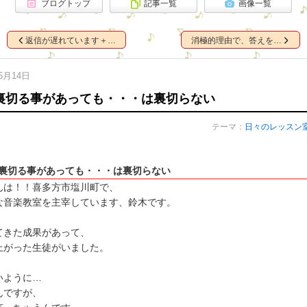
ブログトップ
記事一覧
画像一覧
返信が遅れています＋…
消極的理由で、答えを…
05月14日
裏切る事があっても・・・は裏切らない
テーマ：
日々のレッスン
裏切る事があっても・・・は裏切らない
んは！！喜多方市塩川町で、
な音楽教室を主宰しています、鈴木です。
てきた成果があって、
上がった生徒がいました。
いように…
んですが、