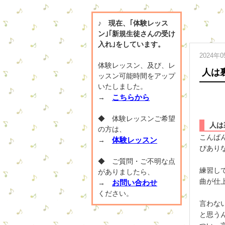
♪ 現在、｢体験レッス
ン｣｢新規生徒さんの受け
入れ｣をしています。
2024年
体験レッスン、及び、レ
人は
ッスン可能時間をアップ
いたしました。
こちらから
→
◆ 体験レッスンご希望
人は
の方は、
こんば
体験レッスン
→
ぴあり
◆ ご質問・ご不明な点
練習し
がありましたら、
曲が仕
お問い合わせ
→
ください。
言わな
と思う