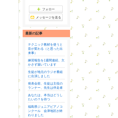
ラ
ン
ン
グ
キ
フォロー
下
ン
降
グ
メッセージを送る
下
降
最新の記事
テクニック教材を使うと
音が変わる（と思った出
来事）
練習報告を1週間連続、欠
かさず届いています
生徒が地元のラジオ番組
に出演しました
発表会前、生徒は主役の
ランナー、先生は伴走者
あなたは、本当はどうし
たいの？を待つ
福島県ジュニアピアノコ
ンクール 会津地区が終
わりました