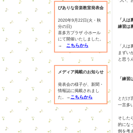
つい、
ぴありな音楽教室発表会
「人は
2020年9月22日(火・秋
分の日)
練習は
喜多方プラザ 小ホール
にて開催いたしました。
こちらから
→
「人は
まずい
と思う
メディア掲載のお知らせ
「練習
発表会の様子が、新聞・
情報誌に掲載されまし
こちらから
た。→
とだけ
一言多
そした
的にな
例を考