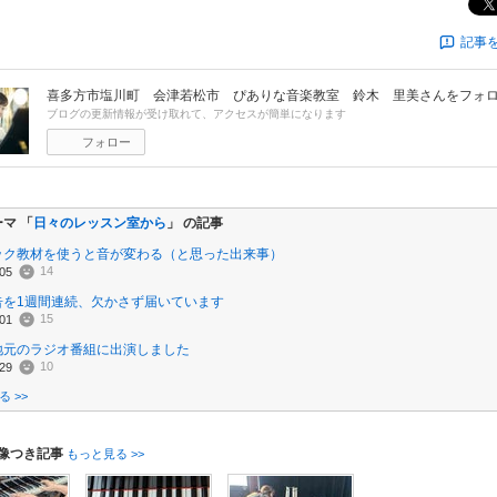
記事
喜多方市塩川町 会津若松市 ぴありな音楽教室 鈴木 里美
さんをフォ
ブログの更新情報が受け取れて、アクセスが簡単になります
フォロー
マ 「
日々のレッスン室から
」 の記事
ック教材を使うと音が変わる（と思った出来事）
14
05
告を1週間連続、欠かさず届いています
15
01
地元のラジオ番組に出演しました
10
29
 >>
像つき記事
もっと見る >>