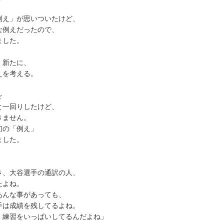
例え」が思いついたけど、
な例えだったので、
ました。
、新たに、
えを考える。
を
と一回りしたけど、
きません。
初の「例え」
ました。
さ、大谷選手の通訳の人、
たよね。
あんな事があっても、
手は成績を残してるよね。
、練習をいっぱいしてるんだよね」