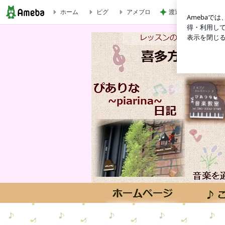
ホーム
ピグ
アメブロ
渡辺美奈代 仕事前
人は裏切る事があっても・・・は裏切らない | 喜多方市塩川町