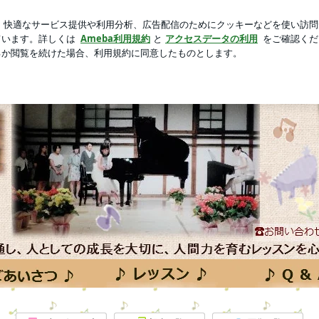
新規登録
ログ
のお昼ごはん
芸能人ブログ
人気ブログ
 会津若松市 ピアノ教室｢ぴありな日記｣