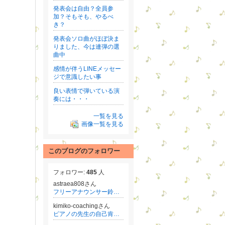
発表会は自由？全員参
加？そもそも、やるべ
き？
発表会ソロ曲がほぼ決ま
りました、今は連弾の選
曲中
感情が伴うLINEメッセー
ジで意識したい事
良い表情で弾いている演
奏には・・・
一覧を見る
画像一覧を見る
このブログのフォロワー
フォロワー:
485
人
astraea808さん
フリーアナウンサー鈴木真由美のことだまの力で夢を叶える方法♡
kimiko-coachingさん
ピアノの先生の自己肯定感を高めるマインドコーチ 若松貴美子