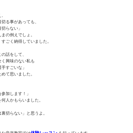
え、
裏切る事があっても、
裏切らない」
んまの例えでしょ。
、すごく納得していました。
この話をして、
全く興味のない私も
選手すごいな」
ためて思いました。
会参加します！」
を何人かもらいました。
は裏切らない」と思うよ。
体験レッスン