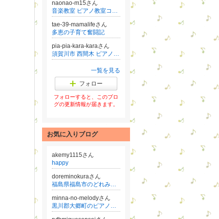
naonao-m15さん
音楽教室 ピアノ教室コンサルタント 真下直子/０〜3歳のレッスンずむずむ®︎認定講師講座主宰
tae-39-mamalifeさん
多恵の子育て奮闘記
pia-pia-kara-karaさん
須賀川市 西間木 ピアノ教室・エレクトーン教室
一覧を見る
フォロー
フォローすると、このブロ
グの更新情報が届きます。
お気に入りブログ
akemy1115さん
happy
doreminokuraさん
福島県福島市のどれみ音楽教室（ハモンドオルガンの先生）のブログ
minna-no-melodyさん
黒川郡大郷町のピアノ教室 みんなの音楽教室Melody