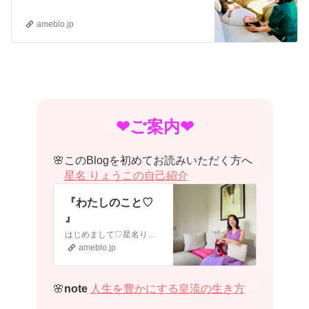
ameblo.jp
​❤︎ご案内❤︎
🌸このBlogを初めてお読みいただく方へ
星名 りょうこの自己紹介
『わたしのこと♡
』
はじめまして♡星名りょうこです。子供の頃からカラダや宇宙の神秘を探求することに夢中でした。どこまでも広がる無限の宇宙。いつしか魂の記憶が呼び醒まされ過去世の記…
ameblo.jp
🌸
note
人生を豊かにする皇流の生き方