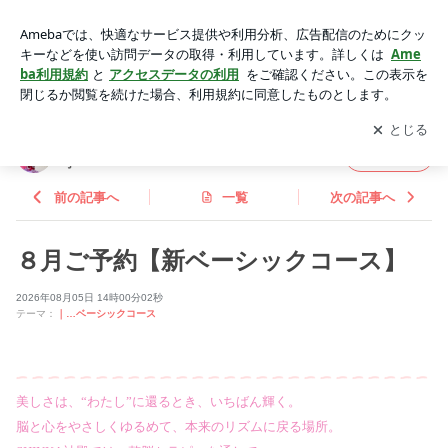
８月ご予約【新ベーシックコース】 | 星名りょうこ｜SHINKA
神殿〜目醒めの美学〜
アプリをダウンロードして
ブログの更新通知
を受け取りまし
開く
ょう。
星名りょうこ｜SHINKA神殿〜目醒めの美
フォロー
学〜
前の記事へ
一覧
次の記事へ
８月ご予約【新ベーシックコース】
2026年08月05日 14時00分02秒
テーマ：
｜…ベーシックコース
美しさは、“わたし”に還るとき、いちばん輝く。
脳と心をやさしくゆるめて、本来のリズムに戻る場所。