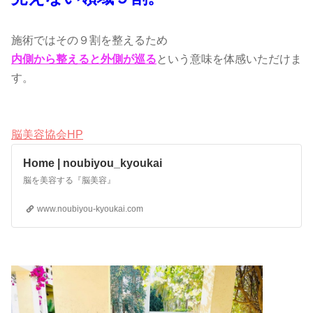
施術ではその９割を整えるため
内側から整えると外側が巡る
という意味を体感いただけま
す。
脳美容協会HP
Home | noubiyou_kyoukai
脳を美容する『脳美容』
www.noubiyou-kyoukai.com