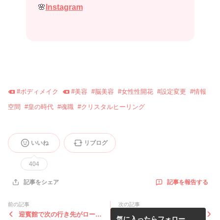
🌸
Instagram
#
ボディメイク
#
美容
#
脳美容
#
女性性開花
#
設定変更
#
情報
空間
#
皇の時代
#
魂職
#
クリスタルヒーリング
いいね
リブログ
404
記事を報告する
記事をシェア
前の記事
次の記事
迎賓館で次の行き先がローマ
【皇の時代】自然と自分のタ
気に入ったらフォロー