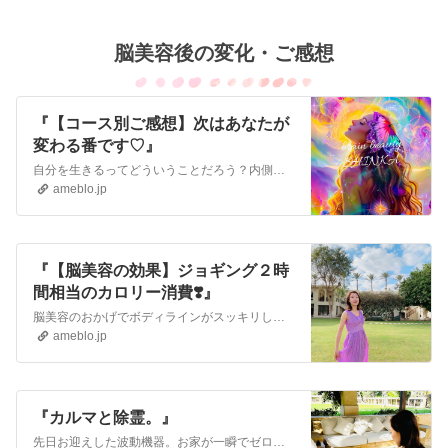
脳美容後の変化・ご感想
『【コース別ご感想】次はあなたが
変わる番です♡』
自分を生きるってどういうことだろう？内側が巡ると外側が巡るって本当？自分の人生をより良くしたいと決めてカラダを整えることにフォーカスしてみた結果…ご自身の魂と…
ameblo.jp
『【脳美容の効果】ジョギング２時
間相当のカロリー消費❣️』
脳美容のおかげでボディラインがスッキリしました♡『カラダだけではなく思考も未来の姿へシフトさせる❣️』脳美容のおかげで夏バテ知らずのカラダへ！！そして最近では…
ameblo.jp
『カルマと除霊。』
先日お迎えした波動機器。お家が一瞬でゼロポイントになる。とても心地良さを感じていて体感もあるし現実の変化もやってきた。内側から変わる速さがとっても速くて驚いて…