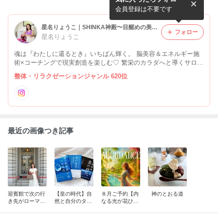
に決定♡
イミングが合う
会員登録は不要です
星名りょうこ｜SHINKA神殿〜目醒めの美学〜
フォロー
星名りょうこ
魂は『わたしに還るとき』いちばん輝く。 脳美容＆エネルギー施
術×コーチングで現実創造を楽しむ♡ 繁栄のカラダへと導くサロン
『SHINKA』主宰／in Tokyo
整体・リラクゼーションジャンル 620位
最近の画像つき記事
迎賓館で次の行
【皇の時代】自
８月ご予約【内
神のとおる道
き先がローマに
然と自分のタイ
なる光が花ひら
決定♡
ミングが合う
く】アバンダン
スコース