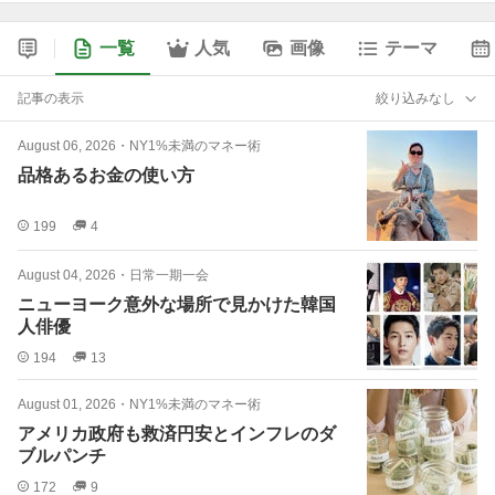
一覧
人気
画像
テーマ
記事の表示
絞り込みなし
August 06, 2026
・
NY1%未満のマネー術
品格あるお金の使い方
199
4
August 04, 2026
・
日常一期一会
ニューヨーク意外な場所で見かけた韓国
人俳優
194
13
August 01, 2026
・
NY1%未満のマネー術
アメリカ政府も救済円安とインフレのダ
ブルパンチ
172
9