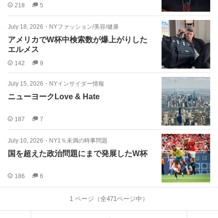
218
5
July 18, 2026
・
NYファッション/美容/健康
アメリカでW杯中検索数が爆上がりした
エルメス
142
9
July 15, 2026
・
NYインサイダー情報
ニューヨークLove & Hate
187
7
July 10, 2026
・
NY1％未満の時事問題
国を超えた政治問題にまで発展したW杯
186
6
1
ページ（全
471
ページ中）