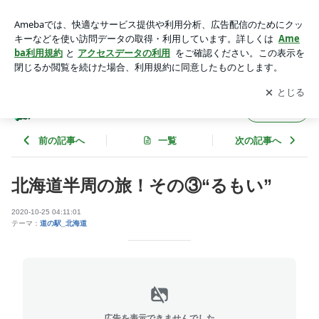
北海道半周の旅！その③“るもい” | 全国の“道の駅”完全制覇の
夢！
アプリをダウンロードして
ブログの更新通知
を受け取りまし
開く
ょう。
全国の“道の駅”完全制覇の夢！
フォロー
前の記事へ
一覧
次の記事へ
北海道半周の旅！その③“るもい”
2020-10-25 04:11:01
テーマ：
道の駅_北海道
広告を表示できませんでした