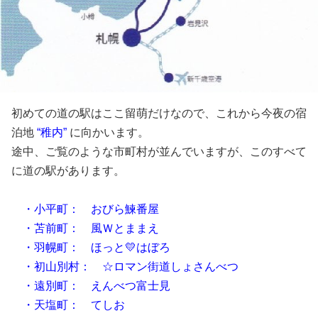
初めての道の駅はここ留萌だけなので、これから今夜の宿
泊地
“稚内”
に向かいます。
途中、ご覧のような市町村が並んでいますが、このすべて
に道の駅があります。
・小平町： おびら鰊番屋
・苫前町： 風Ｗとままえ
・羽幌町： ほっと💛はぼろ
・初山別村： ☆ロマン街道しょさんべつ
・遠別町： えんべつ富士見
・天塩町： てしお