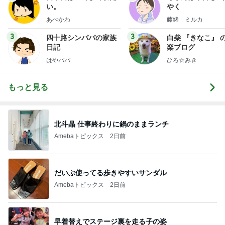
い。
やく
あべかわ
藤緒 ミルカ
3
3
四十路シンパパの家族
白柴 『きなこ』 
日記
楽ブログ
はやパパ
ひろ☆みき
もっと見る
北斗晶 仕事終わりに鍋のままランチ
Amebaトピックス
2日前
だいぶ使ってる歩きやすいサンダル
Amebaトピックス
2日前
早着替えでステージ裏を走る子の姿