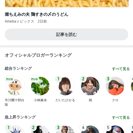
堀ちえみの夫 鶏すきの〆のうどん
Amebaトピックス
2日前
記事を読む
オフィシャルブロガーランキング
総合ランキング
すべて見る
1
2
3
市川團十郎白
小林麻央
だいたひかる
桃
クロ
猿
急上昇ランキング
すべて見る
1
2
3
4
5