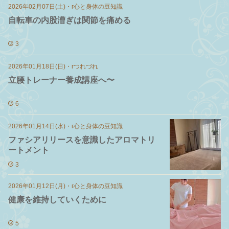
2026年02月07日(土)
・
г心と身体の豆知識
自転車の内股漕ぎは関節を痛める
3
2026年01月18日(日)
・
гつれづれ
立腰トレーナー養成講座へ〜
6
2026年01月14日(水)
・
г心と身体の豆知識
ファシアリリースを意識したアロマトリ
ートメント
3
2026年01月12日(月)
・
г心と身体の豆知識
健康を維持していくために
5