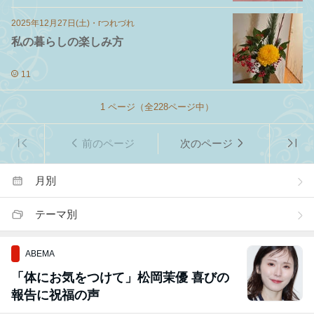
2025年12月27日(土)
・
гつれづれ
私の暮らしの楽しみ方
11
1
ページ（全
228
ページ中）
前のページ
次のページ
月別
テーマ別
ABEMA
「体にお気をつけて」松岡茉優 喜びの
報告に祝福の声