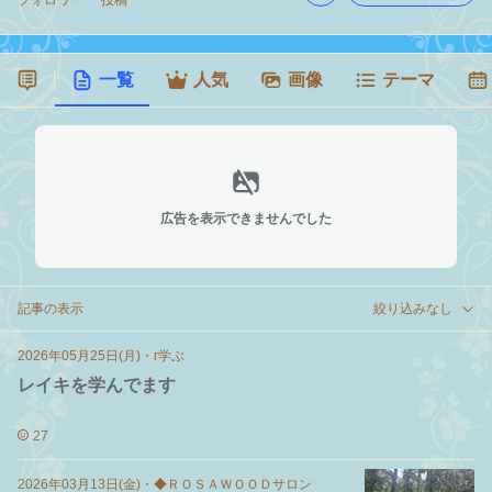
フォロワー
投稿
一覧
人気
画像
テーマ
広告を表示できませんでした
記事の表示
絞り込みなし
2026年05月25日(月)
・
г学ぶ
レイキを学んでます
27
2026年03月13日(金)
・
◆ＲＯＳＡＷＯＯＤサロン