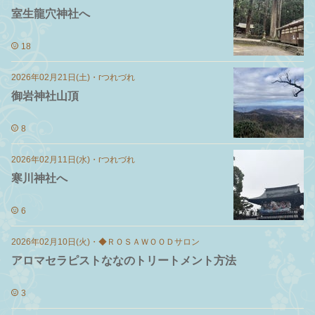
室生龍穴神社へ
18
2026年02月21日(土)
・
гつれづれ
御岩神社山頂
8
2026年02月11日(水)
・
гつれづれ
寒川神社へ
6
2026年02月10日(火)
・
◆ＲＯＳＡＷＯＯＤサロン
アロマセラピストななのトリートメント方法
3