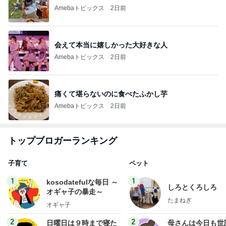
Amebaトピックス
2日前
会えて本当に嬉しかった大好きな人
Amebaトピックス
2日前
痛くて堪らないのに食べたふかし芋
Amebaトピックス
2日前
トップブロガーランキング
子育て
ペット
1
1
kosodatefulな毎日 ～
しろとくろしろ
オギャ子の暴走～
たまねぎ
オギャ子
2
2
日曜日は９時まで寝た
母さんは今日も世