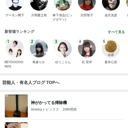
デーモン閣下
片岡愛之助
林下清志(ビッ
沢田聖子
金沢克彦
グダディ)
新登場ランキング
すべて見る
1
2
3
4
5
BEYOOOOO
島倉りか
ゆうこりん
石 安伊
蒼井心音
NDS
芸能人・有名人ブログ TOPへ
神がかってる掃除機
Amebaトピックス
20時間前