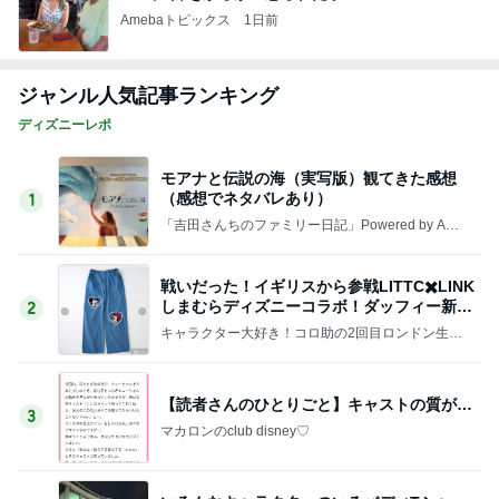
Amebaトピックス
1日前
ジャンル人気記事ランキング
ディズニーレポ
モアナと伝説の海（実写版）観てきた感想
（感想でネタバレあり）
1
「吉田さんちのファミリー日記」Powered by Ame
ba 吉田さんファミリーオフィシャルブログ
戦いだった！イギリスから参戦LITTC✖️LINK
しまむらディズニーコラボ！ダッフィー新商
2
品の話
キャラクター大好き！コロ助の2回目ロンドン生活
にっき★
【読者さんのひとりごと】キャストの質が…
3
マカロンのclub disney♡