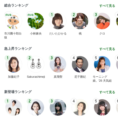
総合ランキング
すべて見る
1
2
3
市川團十郎白
小林麻央
だいたひかる
桃
クロ
猿
急上昇ランキング
すべて見る
1
2
3
4
5
加藤紀子
Sakurashimeji
真飛聖
尼子勝紀
モーニング
娘。'26 天気組
新登場ランキング
すべて見る
1
2
3
4
5