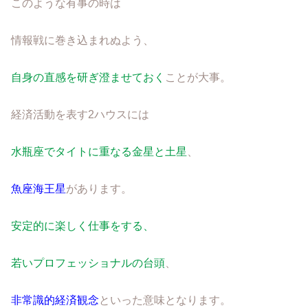
このような有事の時は
情報戦に巻き込まれぬよう、
自身の直感を研ぎ澄ませておく
ことが大事。
経済活動を表す2ハウスには
水瓶座でタイトに重なる金星と土星
、
魚座海王星
があります。
安定的に楽しく仕事をする、
若いプロフェッショナルの台頭
、
非常識的経済観念
といった意味となります。