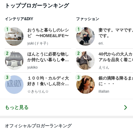
トップブロガーランキング
インテリア&DIY
ファッション
1
1
おうちと暮らしのレシ
妻です。ママです
ピ 〜HOME&LIFE〜
です。
yuki (ドキ子）
eri.
2
2
ほんとうに必要な物し
40代からの大人
か持たない暮らし◆Ke
アルを品良く着こ
ep Life Simple◆〜イ
ファッションブロ
yukiko
えりん
ンテリアのきろく〜
3
3
１００均・カルディ大
銀の滴降る降るま
好き！食いしん坊☆き
に・・・
らりん☆のブログ
☆きらりん☆
illallan
もっと見る
オフィシャルブロガーランキング