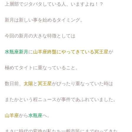
上層部でジタバタしている人、いますよね！？
新月は新しい事を始めるタイミング。
今回の新月の大きな特徴としては
水瓶座新月
に
山羊座終盤にやってきている冥王星
が
極めてタイトに重なっていること。
数日前、
太陽
と
冥王星
がぴったり重なっていた時は
またかという程ニュースが事件であふれていました。
山羊座
から
水瓶座
へ。
まさに時代の変換が私たち一般市民にまでやってきた。