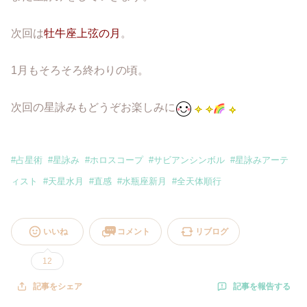
次回は
牡牛座上弦の月
。
1月もそろそろ終わりの頃。
次回の星詠みもどうぞお楽しみに
#
占星術
#
星詠み
#
ホロスコープ
#
サビアンシンボル
#
星詠みアーテ
ィスト
#
天星水月
#
直感
#
水瓶座新月
#
全天体順行
いいね
コメント
リブログ
12
記事を報告する
記事をシェア