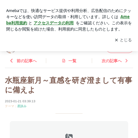
水瓶座新月～直感を研ぎ澄まして有事に備えよ | 天星水月のC
osmical Voice
アプリをダウンロードして
ブログの更新通知
を受け取りまし
開く
ょう。
天星水月のCosmical Voice
フォロー
前の記事へ
一覧
次の記事へ
水瓶座新月～直感を研ぎ澄まして有事
に備えよ
2023-01-21 03:39:13
テーマ：
星詠み