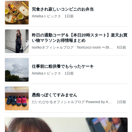
完食され寂しいコンビニのお弁当
Amebaトピックス
1日前
昨日の通勤コーデ＆【本日20時スタート】楽天お買
い物マラソンお得情報まとめ
norikoオフィシャルブログ「Noricoco room 〜365
6日前
日コーディネート日記〜」Powered by Ameba
仕事前に粗供養でもらったケーキ
Amebaトピックス
1日前
愚痴っぽくてすみません
だいたひかるオフィシャルブログ Powered by Ame
1日前
ba