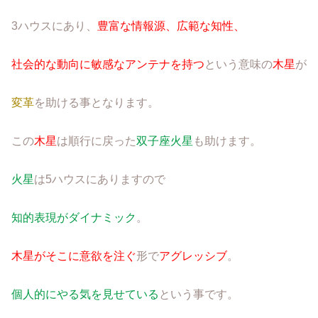
3ハウスにあり、
豊富な情報源、広範な知性、
社会的な動向に敏感なアンテナを持つ
という意味の
木星
が
変革
を助ける事となります。
この
木星
は順行に戻った
双子座火星
も助けます。
火星
は5ハウスにありますので
知的表現がダイナミック
。
木星がそこに意欲を注ぐ
形で
アグレッシブ
。
個人的にやる気を見せている
という事です。