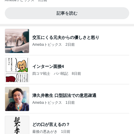
Amebaトピックス
1日前
記事を読む
交互にくる元夫からの優しさと怒り
Amebaトピックス
2日前
インターン面接4
四コマ戦士 パパ戦記
8日前
津久井教生 口型話法での意思疎通
Amebaトピックス
1日前
どの口が言えるの？
最後の悪あがき
1日前