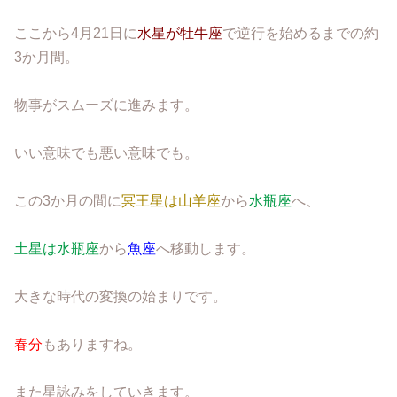
ここから4月21日に
水星が牡牛座
で逆行を始めるまでの約
3か月間。
物事がスムーズに進みます。
いい意味でも悪い意味でも。
この3か月の間に
冥王星は山羊座
から
水瓶座
へ、
土星は水瓶座
から
魚座
へ移動します。
大きな時代の変換の始まりです。
春分
もありますね。
また星詠みをしていきます。