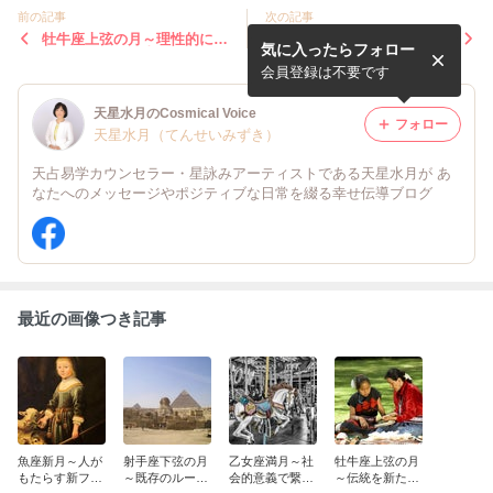
前の記事
次の記事
牡牛座上弦の月～理性的に豊
天秤座下弦の月～人間関係の
気に入ったらフォロー
かさの目的を見直そう
浄化から新たなる自己実現へ
会員登録は不要です
天星水月のCosmical Voice
フォロー
天星水月（てんせいみずき）
天占易学カウンセラー・星詠みアーティストである天星水月が あ
なたへのメッセージやポジティブな日常を綴る幸せ伝導ブログ
最近の画像つき記事
魚座新月～人が
射手座下弦の月
乙女座満月～社
牡牛座上弦の月
もたらす新フェ
～既存のルール
会的意義で繋が
～伝統を新たな