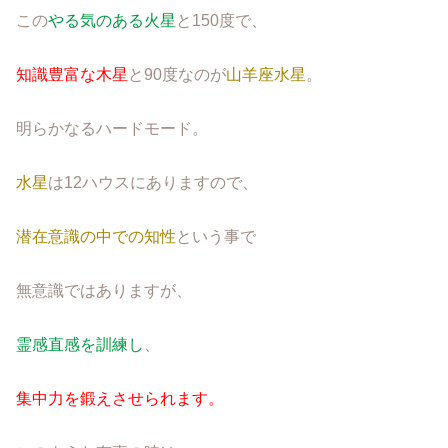
この
やる気のある火星
と150度で、
知識豊富な木星
と90度なのが
山羊座水星
。
明らかなるハードモード。
水星
は12ハウスにありますので、
潜在意識の中での知性
という事で
無意識ではありますが、
霊感直感を訓練し
、
集中力を鍛えさせられます。