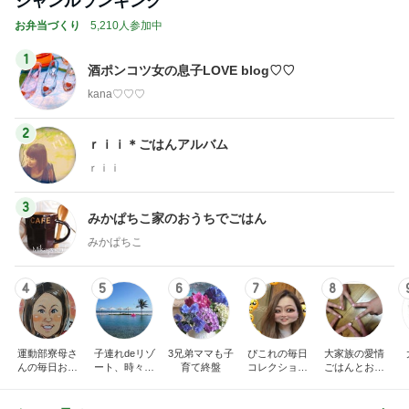
ジャンルランキング
お弁当づくり
5,210人参加中
1
酒ポンコツ女の息子LOVE blog♡♡
kana♡♡♡
2
ｒｉｉ＊ごはんアルバム
ｒｉｉ
3
みかぱちこ家のおうちでごはん
みかぱちこ
4
5
6
7
8
運動部寮母さ
子連れdeリゾ
3兄弟ママも子
ぴこれの毎日
大家族の愛情
んの毎日お弁
ート、時々キ
育て終盤
コレクション
ごはんとお弁
当☆毎日ごは
ャラ弁
♬.*ﾟ
当❤︎
ん☆