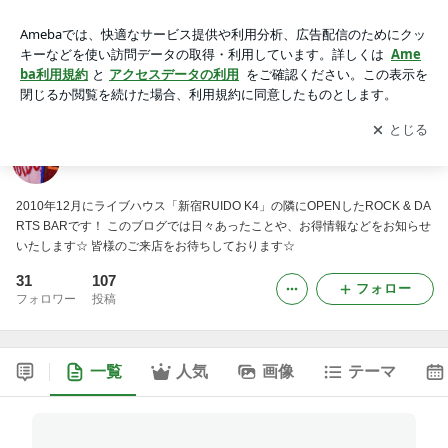
REX BARスタッフの「日々精進ブログ」2
アプリをダウンロードして
ブログの更新通知
を受け取りまし
開く
ょう。
REX BARスタッフの「日々精進ブログ」2
2010年12月にライブハウス「新宿RUIDO K4」の隣にOPENしたROCK & DA
RTS BARです！ このブログでは日々あったことや、お得情報などをお知らせ
いたします☆ 皆様のご来店をお待ちしております☆
31
107
フォロー
フォロワー
投稿
一覧
人気
画像
テーマ