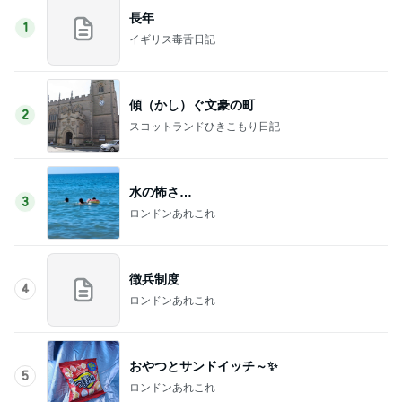
長年
1
イギリス毒舌日記
傾（かし）ぐ文豪の町
2
スコットランドひきこもり日記
水の怖さ…
3
ロンドンあれこれ
徴兵制度
4
ロンドンあれこれ
おやつとサンドイッチ～✨
5
ロンドンあれこれ