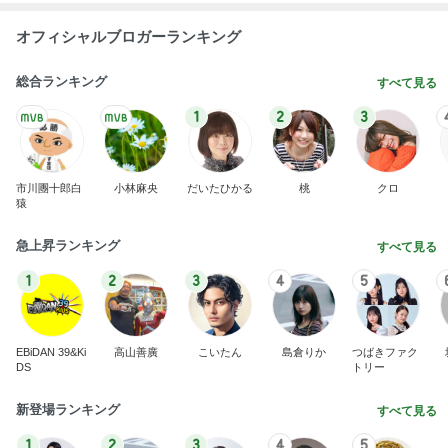
オフィシャルブロガーランキング
総合ランキング
すべて見る
1
2
3
市川團十郎白
小林麻央
だいたひかる
桃
クロ
猿
急上昇ランキング
すべて見る
1
2
3
4
5
EBiDAN 39&Ki
高山善廣
こいたん
島倉りか
つばきファク
DS
トリー
新登場ランキング
すべて見る
1
2
3
4
5