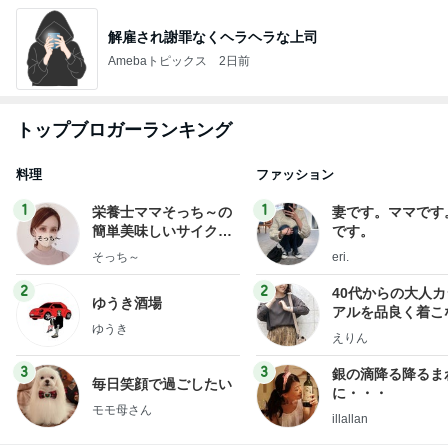
解雇され謝罪なくヘラヘラな上司
Amebaトピックス
2日前
トップブロガーランキング
料理
ファッション
1
1
栄養士ママそっち～の
妻です。ママです
簡単美味しいサイクル
です。
献立
そっち～
eri.
2
2
40代からの大人
ゆうき酒場
アルを品良く着こ
ゆうき
ファッションブロ
えりん
3
3
銀の滴降る降るま
毎日笑顔で過ごしたい
に・・・
モモ母さん
illallan