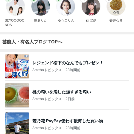
BEYOOOOO
島倉りか
ゆうこりん
石 安伊
蒼井心音
NDS
芸能人・有名人ブログ TOPへ
レジェンド松下のなんでもプレゼン！
Amebaトピックス
23時間前
桃の匂いを消した強すぎる匂い
Amebaトピックス
2日前
若乃花 PayPay使わず後悔した買い物
Amebaトピックス
23時間前