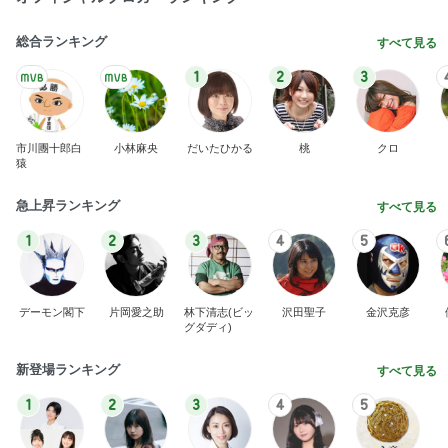
総合ランキング
すべて見る
1
2
3
市川團十郎白
小林麻央
だいたひかる
桃
クロ
猿
急上昇ランキング
すべて見る
1
2
3
4
5
デーモン閣下
片岡愛之助
林下清志(ビッ
沢田聖子
金沢克彦
グダディ)
新登場ランキング
すべて見る
1
2
3
4
5