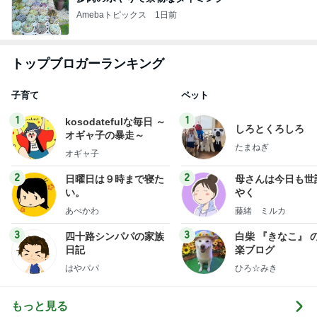
Amebaトピックス
1日前
トップブロガーランキング
子育て
ペット
1
1
kosodatefulな毎日 ～
しろとくろしろ
オギャ子の暴走～
たまねぎ
オギャ子
2
2
日曜日は９時まで寝た
母さんは今日も世
い。
やく
あべかわ
藤緒 ミルカ
3
3
四十路シンパパの家族
白柴 『きなこ』 
日記
楽ブログ
はやパパ
ひろ☆みき
もっと見る