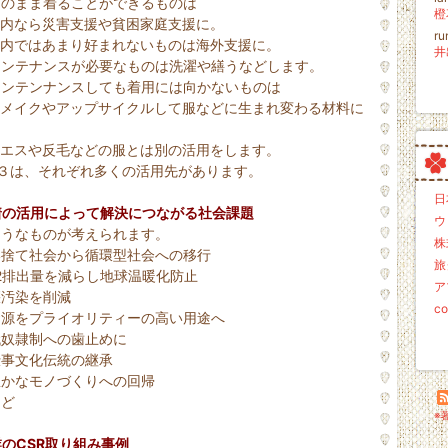
そのまま着ることができるものは
橙
内なら災害支援や貧困家庭支援に。
r
内ではあまり好まれないものは海外支援に。
メンテナンスが必要なものは洗濯や繕うなどします。
メンテンナンスしても着用には向かないものは
メイクやアップサイクルして服などに生まれ変わる材料に
り
エスや反毛などの服とは別の活用をします。
と３は、それぞれ多くの活用先があります。
日
着の活用によって解決につながる社会課題
ウ
ようなものが考えられます。
株
い捨て社会から循環型社会への移行
旅
2排出量を減らし地球温暖化防止
ア
壌汚染を削減
c
資源をプライオリティーの高い用途へ
代奴隷制への歯止めに
仕事文化伝統の継承
豊かなモノづくりへの回帰
など
※
のCSR取り組み事例