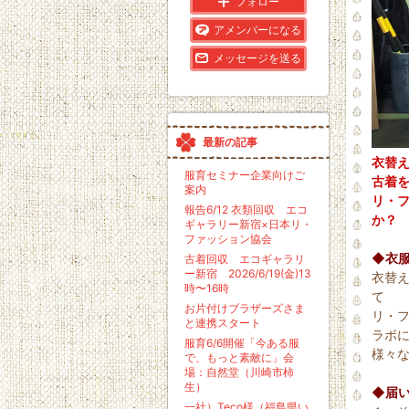
フォロー
下
ン
降
グ
アメンバーになる
下
降
メッセージを送る
最新の記事
衣替
服育セミナー企業向けご
古着
案内
リ・フ
報告6/12 衣類回収 エコ
か？
ギャラリー新宿×日本リ・
ファッション協会
◆衣
古着回収 エコギャラリ
ー新宿 2026/6/19(金)13
衣替
時〜16時
て
お片付けブラザーズさま
リ・フ
と連携スタート
ラボ
服育6/6開催「今ある服
様々
で、もっと素敵に」会
場：自然堂（川崎市柿
生）
◆届
一社）Teco様（福島県い