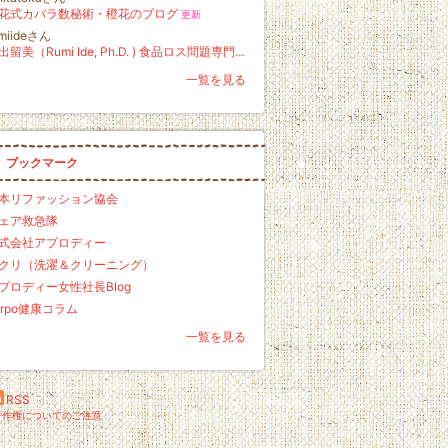
花式カバラ数秘術・橙花のブログ
更新
umiideさん
井出留美（Rumi Ide, Ph.D. ) 食品ロス問題専門家 オフィシャルブログ
一覧を見る
ブックマーク
本リファッション協会
ェア救急隊
式会社アプロディー
クリ（洗濯＆クリーニング）
プロディー女性社長Blog
orpo健康コラム
一覧を見る
RSS
著作権についてのご注意