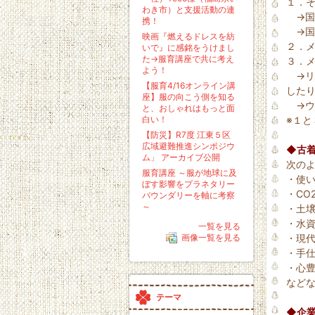
１．
わき市）と支援活動の連
→国
携！
→国
映画『燃えるドレスを紡
２．
いで』に感銘をうけまし
た→服育講座で共に考え
３．
よう！
→リ
【服育4/16オンライン講
した
座】服の向こう側を知る
→ウ
と、おしゃれはもっと面
白い！
※１
【防災】R7度 江東５区
広域避難推進シンポジウ
◆古
ム」 アーカイブ公開
次の
服育講座 ～服が地球に及
・使
ぼす影響をプラネタリー
・CO
バウンダリーを軸に考察
～
・土
・水
一覧を見る
・現
画像一覧を見る
・手
・心
など
テーマ
◆企業