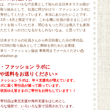
は、グローバルなIT企業として知られる日本オラクル様が
の取り組みとして、社員に呼びかけリ・ファッション ラボに
を寄付してくださっています。本当にありがたいことです。
3月～4月と限定ですが、これを機に社員の皆さまにこのプ
ェクトを知っていただき、関心をもった方には個人でも参加
いただくきっかけになるかもしれないなぁ、と思っていま
は日本オラクルの社員さんから昨日到着した分の寄付品。
のCSRの取り組みとしてご興味を持たれた企業様、
本リ・ファッション協会 事務局までメールください📩
efashion.jp
・ファッション ラボに
や送料をお送りください＞
ァッション ラボは、年々支援先が増えています。
ラボに届く寄付品が減って困っています。
な状況ゆえ皆さまのご寄付をお待ちしています！！
た寄付品は東北支援や海外支援をはじめとし
いろな場所で、いろいろな形で活用されています。