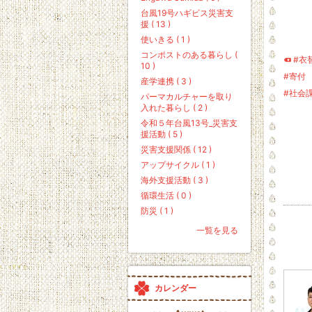
台風19号ハギビス災害支
援 ( 13 )
使いきる ( 1 )
コンポストのある暮らし (
#衣
10 )
#寄付
産学連携 ( 3 )
#社会
パーマカルチャーを取り
入れた暮らし ( 2 )
令和５年台風13号_災害支
援活動 ( 5 )
災害支援関係 ( 12 )
アップサイクル ( 1 )
海外支援活動 ( 3 )
循環生活 ( 0 )
防災 ( 1 )
一覧を見る
カレンダー