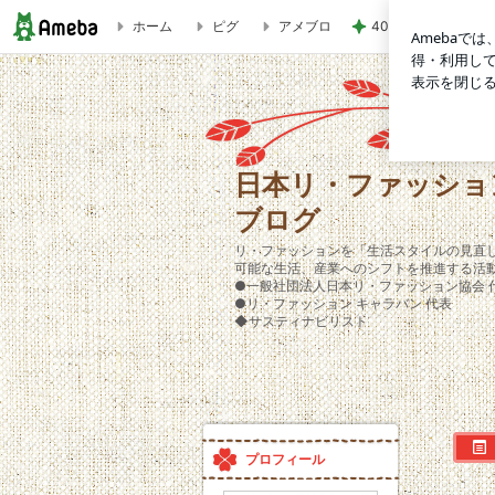
ホーム
ピグ
アメブロ
40代が考える老後
【リ・ファッション ラボ便り4/5】衣替えを"社会課題解決"
日本リ・ファッショ
ブログ
リ・ファッションを「生活スタイルの見直
可能な生活、産業へのシフトを推進する活
●一般社団法人日本リ・ファッション協会 
●リ・ファッション キャラバン 代表
◆サスティナビリスト
プロフィール