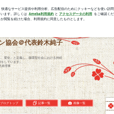
の最低ライン
芸能人ブログ
人気ブログ
新規登録
ログ
貢献のタイミングに！古着受付中‼️ | 日本リ・ファッション協
ン協会＠代表鈴木純子
し、変化」と定義し、循環型社会における持続
動をしています。
代表理事
ブログトップ
記事一覧
画像一覧