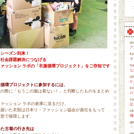
wc
えシーズン到来！
ki
キ
を社会課題解決につなげる
n
ァッション ラボの「衣服循環プロジェクト」をご存知です
な
om
か
服循環プロジェクトに参加するには、
ki
えの際に「もうこの服は着ない！」と判断したものをまとめ
ロ
co
ァッション ラボの倉庫に送るだけ。
に届いた衣類は日本リ・ファッション協会が責任をもって
o
な形で循環します。
g
いた古着の行き先は
l