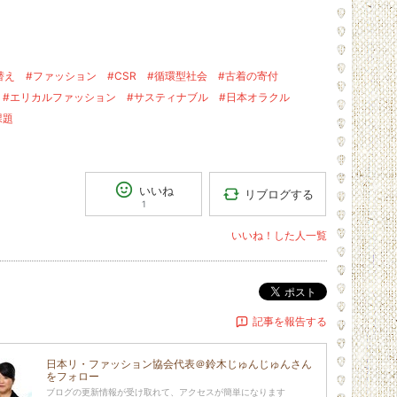
替え
#ファッション
#CSR
#循環型社会
#古着の寄付
#エリカルファッション
#サスティナブル
#日本オラクル
課題
いいね
リブログする
1
いいね！した人一覧
ポスト
記事を報告する
日本リ・ファッション協会代表＠鈴木じゅんじゅん
さん
をフォロー
ブログの更新情報が受け取れて、アクセスが簡単になります