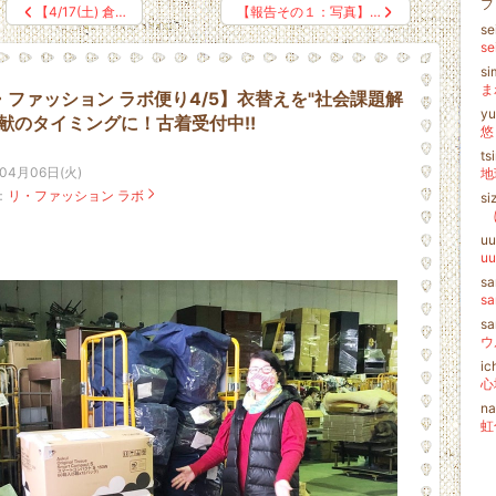
フ
【4/17(土) 倉…
【報告その１：写真】…
se
s
si
ま
・ファッション ラボ便り4/5】衣替えを"社会課題解
y
貢献のタイミングに！古着受付中‼️
悠
t
年04月06日(火)
：
リ・ファッション ラボ
si
ぼ
u
u
sa
s
s
ic
na
虹