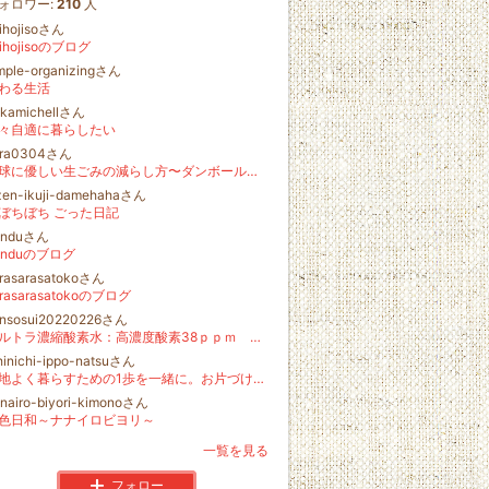
ォロワー:
210
人
ihojisoさん
eihojisoのブログ
mple-organizingさん
わる生活
ukamichellさん
々自適に暮らしたい
sira0304さん
地球に優しい生ごみの減らし方〜ダンボールコンポストの教科書
zen-ikuji-damehahaさん
ちぼち ごった日記
unduさん
unduのブログ
rasarasatokoさん
arasarasatokoのブログ
ansosui20220226さん
ウルトラ濃縮酸素水：高濃度酸素38ｐｐｍ ゼロ波動 愛の水
hinichi-ippo-natsuさん
心地よく暮らすための1歩を一緒に。お片づけのプロであるライフオーガナイザー®、なつこのブログ
nairo-biyori-kimonoさん
色日和～ナナイロビヨリ～
一覧を見る
フォロー