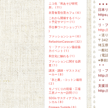
ニコ生「和あそび研究
＊＊
所」 ( 11 )
日本リ
衣育食育住育カフェ ( 6 )
https
これから開催するイベン
＊＊
ト予定サマリー ( 1 )
リ・フ
手仕事ワークショップ ( 1
http:/
)
＜送
ファッションショー ( 6 )
〒342
RefashionCaravan ( 32 )
埼玉
リ・ファッション協会協
一般社
力イベント ( 1 )
（電
和文化に触れる ( 1 )
※事
ファッションに関する調
＊＊
査 ( 1 )
リ・
講演・講師・ゲストスピ
ーカー ( 8 )
http:
「衣と農」-コットン栽培
＊＊
( 2 )
支援
モノづくりの現場・工場
http:
工房メーカー訪問 ( 1 )
SDGs サスティナブル エ
シカル ( 8 )
Engawa Sumida ( 6 )