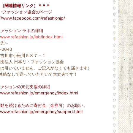
＊（関連情報リンク）＊＊＊
･ファッション協会のページ
://www.facebook.com/refashionjp/
ァッション ラボの詳細
/www.refashion.jp/lab/index.html
り先＞
-0043
県吉川市小松川５８７－１
団法人 日本リ・ファッション協会
話は引いていません。ご記入がなくても届きます）
前連絡なしで送っていただいて大丈夫です！
ファションの東北支援の詳細
//www.refashion.jp/emergency/index.html
活動を続けるために寄付金（金券可）のお願い。
//www.refashion.jp/emergency/support.html