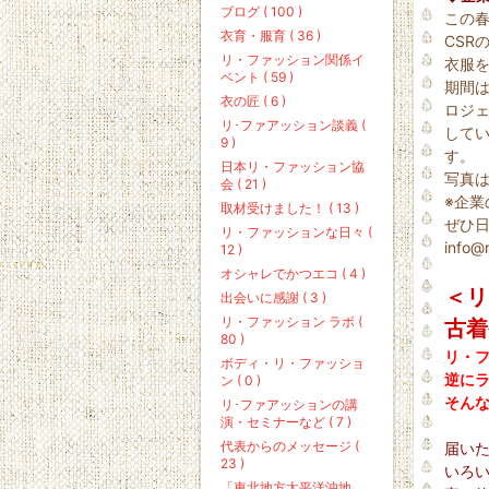
ブログ ( 100 )
この春
衣育・服育 ( 36 )
CSR
リ・ファッション関係イ
衣服
ベント ( 59 )
期間は
衣の匠 ( 6 )
ロジ
リ･ファアッション談義 (
して
9 )
す。
日本リ・ファッション協
写真
会 ( 21 )
※企業
取材受けました！ ( 13 )
ぜひ日
リ・ファッションな日々 (
info@r
12 )
オシャレでかつエコ ( 4 )
＜リ
出会いに感謝 ( 3 )
リ・ファッション ラボ (
古着
80 )
リ・フ
ボディ・リ・ファッショ
逆に
ン ( 0 )
そん
リ･ファアッションの講
演・セミナーなど ( 7 )
代表からのメッセージ (
届い
23 )
いろ
「東北地方太平洋沖地