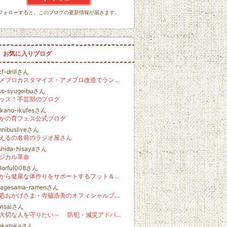
フォローすると、このブログの更新情報が届きます。
お気に入りブログ
f-drillさん
アメブロカスタマイズ・アメブロ改造でランキングアップ
ss-syugeibuさん
ッス！手芸部のブログ
akano-ikufesさん
かの育フェス公式ブログ
nibusliveさん
えるの名前のラジオ屋さん
shida-hisayaさん
ジカル革命
lorful008さん
足から健康な体作りをサポートするフット＆アロマサロン「カラフルデイズ」＠練馬区/西武池袋線富士見台駅徒歩１分
kagesama-ramenさん
麺処おかげさま・寺脇浩美のオフィシャルブログ
ensaiさん
～大切な人を守りたい～ 防犯・減災アドバイザー 「ケンタロウ」のブログ
更新
ankatokaさん