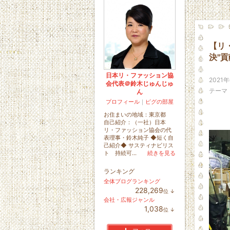
【リ
決"
日本リ・ファッション協
2021
会代表＠鈴木じゅんじゅ
テーマ
ん
プロフィール
｜
ピグの部屋
お住まいの地域：
東京都
自己紹介：（一社）日本
リ・ファッション協会の代
表理事・鈴木純子 ◆短く自
己紹介◆ サスティナビリス
ト 持続可...
続きを見る
ランキング
全体ブログランキング
228,269
位
↓
ラ
会社・広報ジャンル
ン
1,038
位
↓
キ
ラ
ン
ン
グ
キ