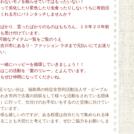
使わないモノを眠らせていてはもったいない！
なって劣化したり変色したり虫食ったりしないうちに有効活
てくれる方にバトンタッチしませんか？
たばかり、貰ったばかりのものはもちろん、１０年２０年前
のも受け付けています。
付可能なアイテム一覧をご覧のうえ
県吉川市にある
リ・ファッション ラボ
まで元払いにてお送り
さい。
と一緒にハッピーを循環していきましょう！！
ちはこの活動を「愛のリレー」とよんでいます。
たもぜひ仲間になってくださいね。
在足りない分は、福島県の特定非営利活動法人ザ・ピープル
いわき市内で古着の回収をして様々な活動をされている団体
す）に行って、仕分けのお手伝いをするのと交換に分けてい
いています。
関係も嬉しいのですが、ある程度は自分たちで集められる体
作ることも大切だと考えています。ぜひご協力をお願いしま