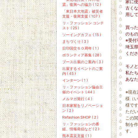
家に
震」復興への協力 ( 12 )
古く
「東日本大地震」被災者
用し
支援・復興支援 ( 107 )
リ・ファッション コンテ
買っ
スト ( 25 )
のも
ソーイングカフェ ( 15 )
※受
まちづくり ( 3 )
埼玉
日印国交６０周年 ( 1 )
くだ
ボランティア募集 ( 28 )
ブース出展のご案内 ( 3 )
モノ
出展するイベントのご案
私た
内 ( 45 )
あな
インターン ( 1 )
リ・ファッション協会主
※現
催のイベント ( 44 )
様（
メルマガ発行 ( 4 )
様で
日本家屋をリノベーショ
ン ( 2 )
ただ
Refashion SHOP ( 2 )
この
リ・ファッションの番
制を
組、情報発信など ( 2 )
す。
熊本震災支援 ( 1 )