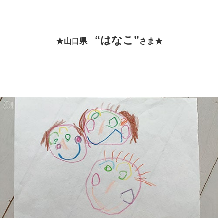
“はなこ”
★山口県
さま★