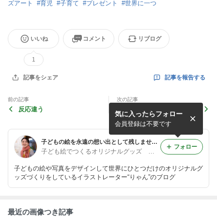
ズアート
#
育児
#
子育て
#
プレゼント
#
世界に一つ
いいね
コメント
リブログ
1
記事を報告する
記事をシェア
前の記事
次の記事
反応違う
古い映画のように仕上がった
気に入ったらフォロー
子どもたちの写真
会員登録は不要です
子どもの絵を永遠の想い出として残しませんか？
フォロー
子ども絵でつくるオリジナルグッズ ＠イラストレーター・りゃん
子どもの絵や写真をデザインして世界にひとつだけのオリジナルグ
ッズづくりをしているイラストレーター“りゃん”のブログ
最近の画像つき記事