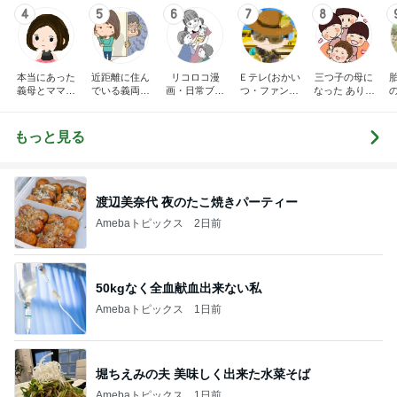
4
5
6
7
8
本当にあった
近距離に住ん
リコロコ漫
Ｅテレ(おかい
三つ子の母に
義母とママ友
でいる義両親
画・日常ブロ
つ・ファンタ
なった ありつ
の話
に苦しめられ
グ
ーネ！)の日々
ん日記。
てます。
もっと見る
渡辺美奈代 夜のたこ焼きパーティー
Amebaトピックス
2日前
50kgなく全血献血出来ない私
Amebaトピックス
1日前
堀ちえみの夫 美味しく出来た水菜そば
Amebaトピックス
1日前