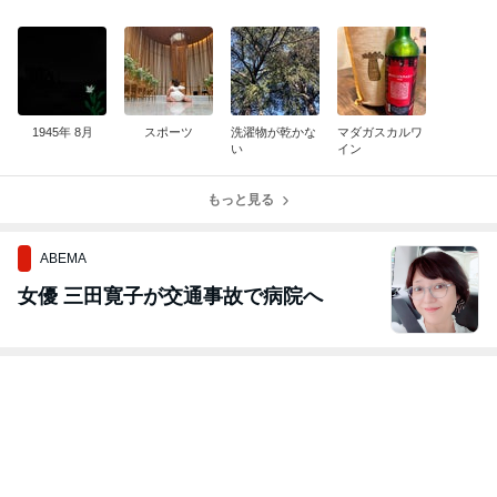
1945年 8月
スポーツ
洗濯物が乾かな
マダガスカルワ
い
イン
もっと見る
ABEMA
女優 三田寛子が交通事故で病院へ