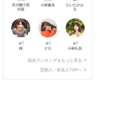
市川團十郎
小林麻央
だいたひか
白猿
る
2
3
4
桃
クロ
小林礼奈
総合ランキングをもっと見る
芸能人・有名人TOPへ