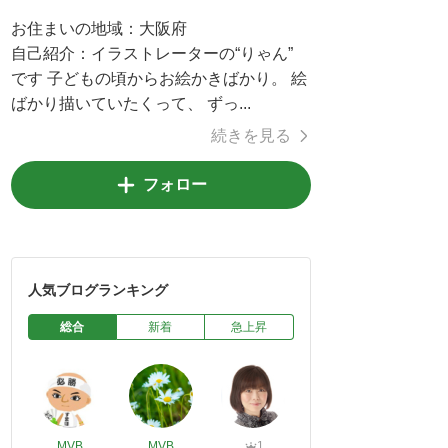
お住まいの地域：
大阪府
自己紹介：
イラストレーターの“りゃん”
です 子どもの頃からお絵かきばかり。 絵
ばかり描いていたくって、 ずっ...
続きを見る
フォロー
人気ブログランキング
総合
新着
急上昇
MVB
MVB
1