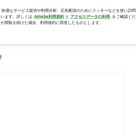
を足す子供
新規登録
ログ
芸能人ブログ
人気ブログ
目
？
？