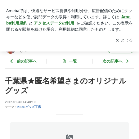
千葉県★匿名希望さまのオリジナルグッズ | 子どもの絵を永遠
の想い出として残しませんか？
アプリをダウンロードして
ブログの更新通知
を受け取りまし
開く
ょう。
子どもの絵を永遠の想い出として残しません
フォロー
か？
前の記事へ
一覧
次の記事へ
千葉県★匿名希望さまのオリジナル
グッズ
2016-01-30 14:48:10
テーマ：
KID'Sグッズ工房