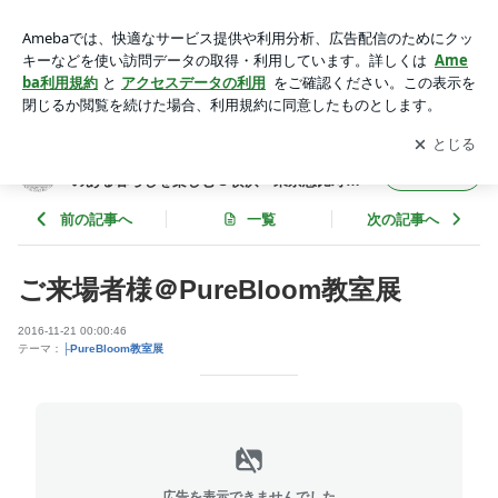
ご来場者様＠PureBloom教室展 | 木の実デコール リースやア
レンジで木の実のある暮らしを楽しむ＠横浜・東京恵比寿Pur
アプリをダウンロードして
ブログの更新通知
を受け取りまし
開く
eBloom
ょう。
木の実デコール リースやアレンジで木の実
フォロー
のある暮らしを楽しむ＠横浜・東京恵比寿Pu
reBloom
前の記事へ
一覧
次の記事へ
ご来場者様＠PureBloom教室展
2016-11-21 00:00:46
テーマ：
├PureBloom教室展
広告を表示できませんでした