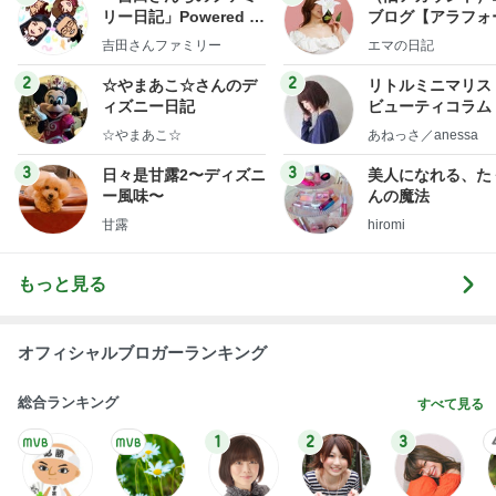
リー日記」Powered b
ブログ【アラフォ
y Ameba 吉田さんファ
社売却セカンドラ
吉田さんファミリー
エマの日記
ミリーオフィシャルブ
フ】
ログ
2
2
☆やまあこ☆さんのデ
リトルミニマリス
ィズニー日記
ビューティコラム 
little minimalist'
☆やまあこ☆
あねっさ／anessa
uty colum
3
3
日々是甘露2〜ディズニ
美人になれる、た
ー風味〜
んの魔法
甘露
hiromi
もっと見る
オフィシャルブロガーランキング
総合ランキング
すべて見る
1
2
3