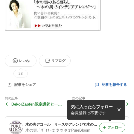
いいね
リブログ
23
記事を報告する
記事をシェア
前の記事
次の記事
DekorZapfen認定講師と一緒
”オーダー品 ナチュラルシ
気に入ったらフォロー
にお仕事＠ﾊﾟﾅｿﾆｯｸﾘﾌｫｰﾑ横
ックなショッププレート”
浜様
会員登録は不要です
木の実デコール リースやアレンジで木の実のある暮らしを楽しむ＠横浜・東京恵比寿PureBloom
フォロー
木の実ﾃﾞｻﾞｲﾅｰまきのゆきPureBloom