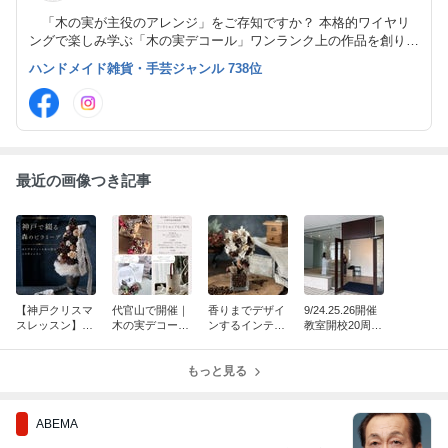
「木の実が主役のアレンジ」をご存知ですか？ 本格的ワイヤリ
ングで楽しみ学ぶ「木の実デコール」ワンランク上の作品を創り出
す時間は充実感を与えてくれます。 横浜・戸塚
ハンドメイド雑貨・手芸ジャンル 738位
で木の実とスパイスのアレンジメント教室を主宰しています。
最近の画像つき記事
【神戸クリスマ
代官山で開催｜
香りまでデザイ
9/24.25.26開催
スレッスン】森
木の実デコール
ンするインテリ
教室開校20周年
から届くクリス
PureBloom20周
ア♪8/29(土）東
記念教室展に向
マスレター｜木
年記念教室展 ワ
急百貨店たまプ
けて始動！！資
の実とカリグラ
ークショップの
もっと見る
ラーザ店ワーク
材屋さんにて花
フィーの特別コ
ご案内
ショップご案内
材調達＆相談会
ラボ
ABEMA