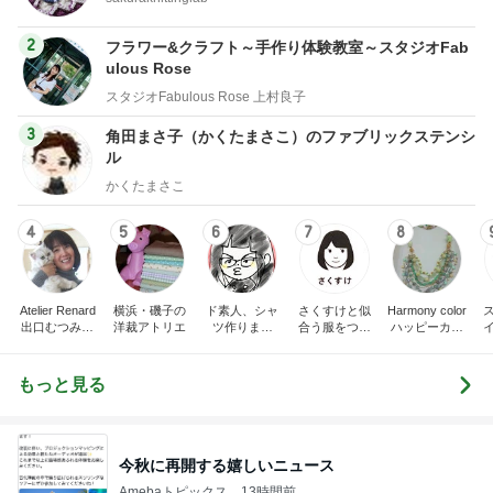
2
フラワー&クラフト～手作り体験教室～スタジオFab
ulous Rose
スタジオFabulous Rose 上村良子
3
角田まさ子（かくたまさこ）のファブリックステンシ
ル
かくたまさこ
4
5
6
7
8
Atelier Renard
横浜・磯子の
ド素人、シャ
さくすけと似
Harmony color
出口むつみの
洋裁アトリエ
ツ作りまし
合う服をつく
ハッピーカラ
トールペイン
た！
ろう！
ー＆アクセサ
ト
リー☆毎日が
楽しくなる〜
もっと見る
笑顔溢れるハ
ッピーハンド
メイド〜横浜
都筑港北ニュ
ータウン♪
今秋に再開する嬉しいニュース
Amebaトピックス
13時間前