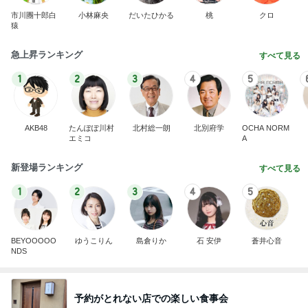
市川團十郎白
小林麻央
だいたひかる
桃
クロ
猿
急上昇ランキング
すべて見る
1
2
3
4
5
AKB48
たんぽぽ川村
北村総一朗
北別府学
OCHA NORM
エミコ
A
新登場ランキング
すべて見る
1
2
3
4
5
BEYOOOOO
ゆうこりん
島倉りか
石 安伊
蒼井心音
NDS
予約がとれない店での楽しい食事会