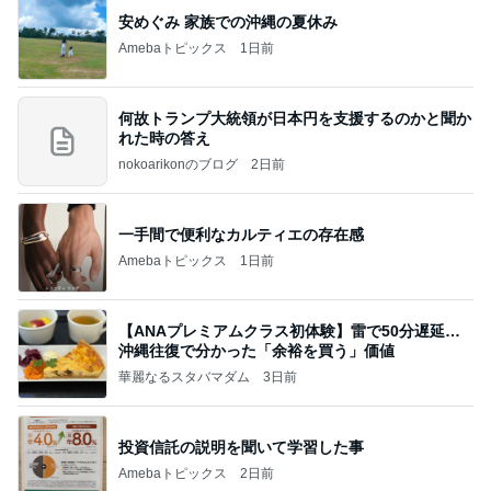
安めぐみ 家族での沖縄の夏休み
Amebaトピックス
1日前
何故トランプ大統領が日本円を支援するのかと聞か
れた時の答え
nokoarikonのブログ
2日前
一手間で便利なカルティエの存在感
Amebaトピックス
1日前
【ANAプレミアムクラス初体験】雷で50分遅延…
沖縄往復で分かった「余裕を買う」価値
華麗なるスタバマダム
3日前
投資信託の説明を聞いて学習した事
Amebaトピックス
2日前