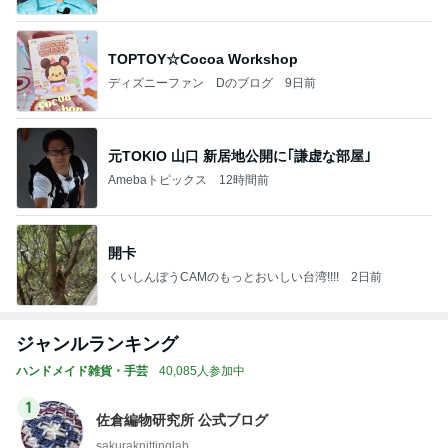
TOPTOY☆Cocoa Workshop
ディズニーファン Dのブログ
9日前
元TOKIO 山口 新居地公開に｢謙虚な部屋｣
Amebaトピックス
12時間前
開卡
くいしんぼうCAMのもっとおいしい台湾!!!!
2日前
ジャンルランキング
ハンドメイド雑貨・手芸
40,085人参加中
1
佐倉編物研究所 公式ブログ
sakuraknittinglab