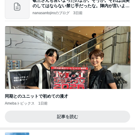
敬三さんも言いよったのよか。そうか。それは茂美
のしてはならない禁じ手だったな。陣内が言いよる
のよ
nanasantojiroのブログ
3日前
同期とのユニットで初めての漫才
Amebaトピックス
1日前
記事を読む