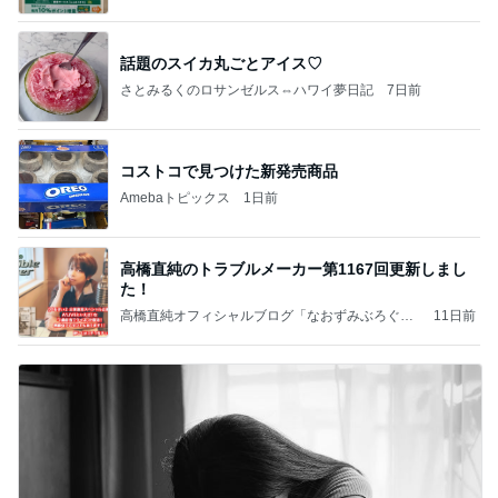
話題のスイカ丸ごとアイス♡
さとみるくのロサンゼルス⇔ハワイ夢日記
7日前
コストコで見つけた新発売商品
Amebaトピックス
1日前
高橋直純のトラブルメーカー第1167回更新しまし
た！
高橋直純オフィシャルブログ「なおずみぶろぐ」
11日前
Powered by Ameba