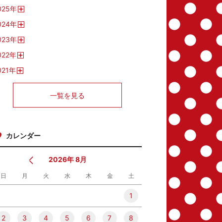
開
025
年
く
開
024
年
く
開
023
年
く
開
022
年
く
開
021
年
く
開
く
一覧を見る
カレンダー
2026年 8月
日
月
火
水
木
金
土
1
2
3
4
5
6
7
8