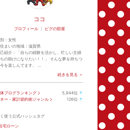
ココ
プロフィール
ピグの部屋
別：
女性
住まいの地域：
滋賀県
己紹介：
「自らの経験を活かし、忙しい主婦
ちの助けになりたい！！」 そんな夢を持ちつ
今を楽しんでます。 ...
続きを見る ＞
体ブログランキング
5,944
位
↑
ラ
ネー・家計節約術ジャンル
126
位
↑
ン
ラ
キ
ン
く使う公式ハッシュタグ
ン
キ
グ
ン
住宅ローン
上
グ