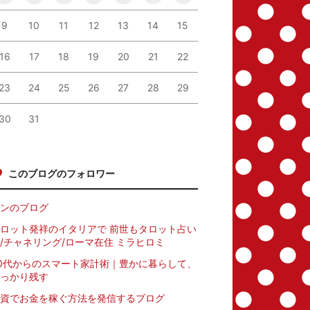
9
10
11
12
13
14
15
16
17
18
19
20
21
22
23
24
25
26
27
28
29
30
31
このブログのフォロワー
ンのブログ
ロット発祥のイタリアで 前世もタロット占い
/チャネリング/ローマ在住 ミラヒロミ
0代からのスマート家計術｜豊かに暮らして、
っかり残す
資でお金を稼ぐ方法を発信するブログ