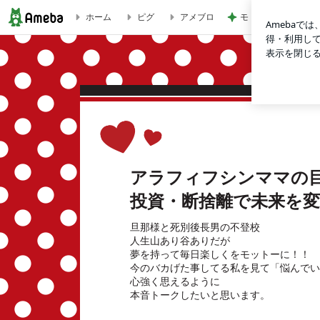
モト冬樹 自画自賛
ホーム
ピグ
アメブロ
ようやく第一歩 | アラフィフシンママの目指せ2000万！節
アラフィフシンママの目
投資・断捨離で未来を
旦那様と死別後長男の不登校
人生山あり谷ありだが
夢を持って毎日楽しくをモットーに！！
今のバカげた事してる私を見て「悩んでい
心強く思えるように
本音トークしたいと思います。