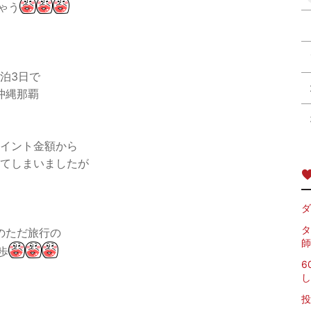
ゃう
2泊3日で
沖縄那覇
イント金額から
てしまいましたが
ダ
タ
のただ旅行の
師
歩
6
し
投