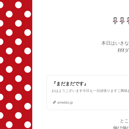
本日はいきな
💃💃
『まだまだです』
ameblo.jp
とこ
伸び伸