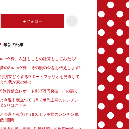
昇
上
昇
フォロー
最新の記事
paceX株、次はもしもの計算もしてみたら‼️
夢のSpaceX株、その後の今をお伝えします‼️
行積立どうする⁉️ポートフォリオを見直して
えた我が家の答え
15旅行積立レポート‼️33万円突破…その裏で
Iと今週も献立づくり‼️ズボラ主婦のレンチン
菜3品はこちら
Iと今週も献立作り‼️ズボラ主婦のレンチン晩
飯1週間
月運用結果、三菱UFJ絶好調・村田製作所まさ