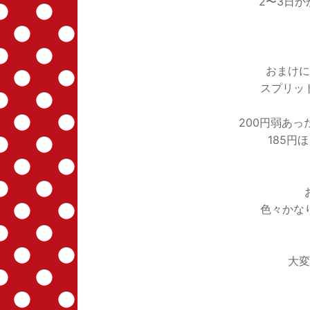
2〜3日か
おまけに
スプリッ
200円弱あ
185円
色々かな
大変