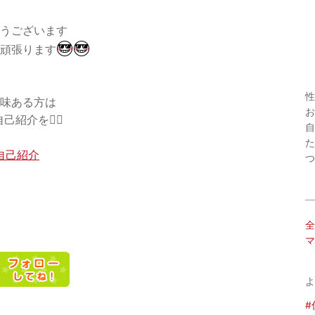
うございます
頑張ります
性
味ある方は
お
己紹介を💁‍♀️
自
た
自己紹介
つ
全
マ
よ
#