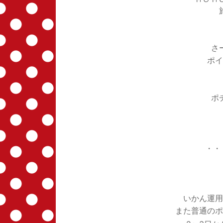
さ
ポイ
ポ
・・
いかん運用
また普通のポ