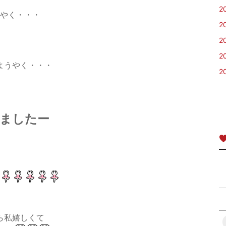
2
やく・・・
2
2
2
ようやく・・・
2
ましたー
ら私嬉しくて