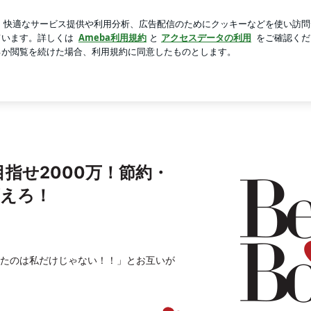
した手作り夕食
芸能人ブログ
人気ブログ
新規登録
ロ
約・投資・断捨離で未来を変えろ！
指せ2000万！節約・
変えろ！
たのは私だけじゃない！！」とお互いが