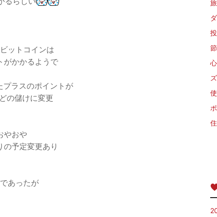
かるらしい
旅
ダ
投
節
ビットコインは
トがかかるようで
心
ズ
ったプラスのポイントが
使
ほどの儲けに変更
ポ
住
おやおや
りの予定変更あり
であったが
2