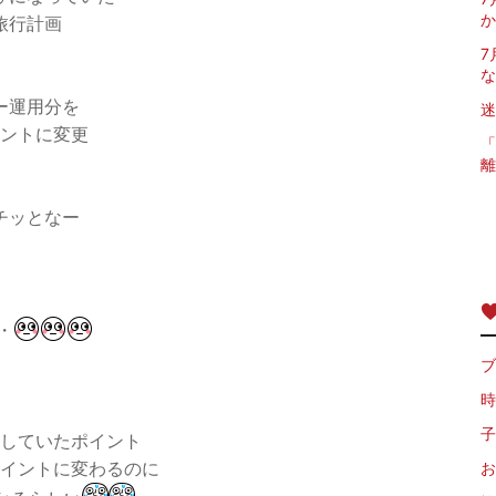
か
旅行計画
7
な
ー運用分を
迷
ントに変更
「
離
チッとなー
・
ブ
時
子
していたポイント
イントに変わるのに
お