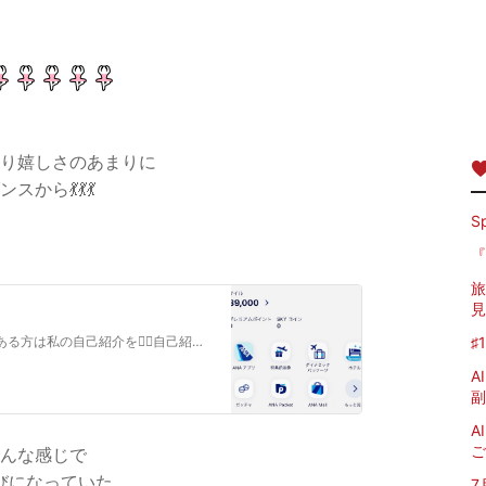
り嬉しさのあまりに
ダンスから💃💃💃
S
『
旅
見
おはようございます今日も一日頑張りますご興味ある方は私の自己紹介を💁‍♀️自己紹介はーい私の夢のただ旅行✈️ようやく資金作りも出来ましたやっとこさANAマイル…
♯
A
副
A
ご
んな感じで
びになっていた
7