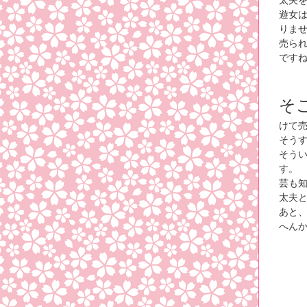
遊女
りま
売ら
です
そ
けて
そう
そう
す。
芸も
太夫
あと
へん