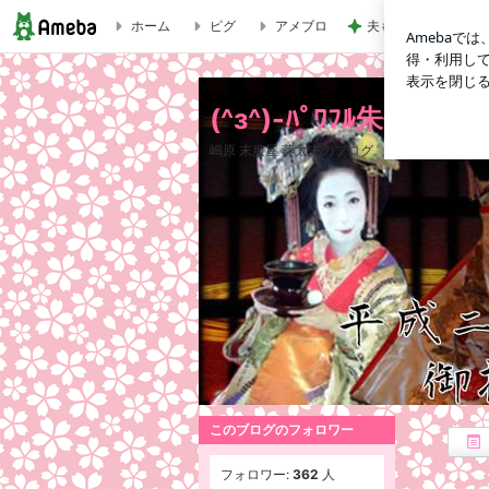
ホーム
ピグ
アメブロ
夫も娘も頬張ったス
◾︎花魁 ◾︎③ | (^з^)-ﾊﾟﾜﾌﾙ朱伽のﾌﾞﾛｸﾞ☆Chu!!
(^з^)-ﾊﾟﾜﾌﾙ朱伽のﾌﾞﾛ
嶋原 末廣屋 葵太夫のブログ
このブログのフォロワー
フォロワー:
362
人