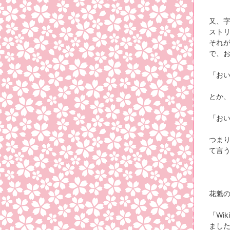
又、
スト
それ
で、
「お
とか
「お
つま
て言
花魁
「Wi
まし