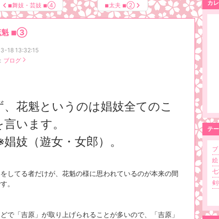
カレ
◾︎舞妓・芸妓 ◾︎④
◾︎太夫 ◾︎②
花魁 ◾︎③
3-18 13:32:15
：
ブログ
ず、花魁というのは娼妓全てのこ
を言います。
テー
娼妓（遊女・女郎）。
ブロ
絵 
七草
姿をしてる者だけが、花魁の様に思われているのが本来の間
剣術
です。
などで「吉原」が取り上げられることが多いので、「吉原」