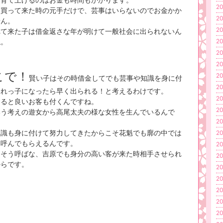
20
は買って来た時の元手だけで、芸事はいらないのでお金かか
20
せん。
20
れて来た子は借金返さな年が明けて一般社会に出られないん
ね。
20
20
20
こで！
20
賢い子はその時借金してでも芸事や知識を身に付
20
売れっ子になったら早く出られる！と考えるわけです。
20
すると良いお客も付くんですね。
20
いう考えの遊女から高尾太夫の様な女性を生んでいるんで
20
知識も身に付けて努力してきたからこそ花魁でも廓の中では
20
と呼んでもらえるんです。
20
、そう呼ばな、吉原でも身分の高い客が来た時相手させられ
20
からです。
20
20
20
20
20