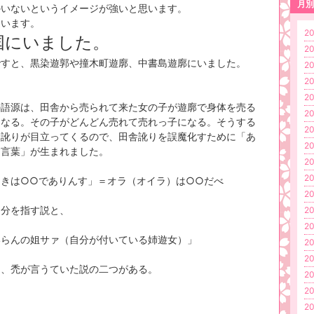
月別
かいないというイメージが強いと思います。
違います。
20
国にいました。
20
ですと、黒染遊郭や撞木町遊廓、中書島遊廓にいました。
20
20
20
の語源は、田舎から売られて来た女の子が遊廓で身体を売る
20
になる。その子がどんどん売れて売れっ子になる。そうする
20
舎訛りが目立ってくるので、田舎訛りを誤魔化すために「あ
20
す言葉」が生まれました。
20
20
ちきは○○でありんす」＝オラ（オイラ）は○○だべ
20
自分を指す説と、
20
20
いらんの姐サァ（自分が付いている姉遊女）」
20
20
う、禿が言うていた説の二つがある。
20
20
20