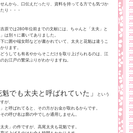
20
ませんから、口伝えだったり、資料を持ってる方でも気づか
20
ったり・・・
20
20
20
吉原では280年位前までの文献には、ちゃんと「太夫」と
魁」は別々に書いてありました。
20
の下に囲や端女郎などが書かれていて、太夫と花魁は違うこ
20
わかります。
20
がどうしても有名やからそこだけを取り上げられるのは、江
20
代のお江戸の繁栄ぶりがわかりますね。
20
20
20
20
20
花魁でも太夫と呼ばれていた」
という
20
ですが、
20
夫」と呼ばれてると、その方がお金が取れるからです。
20
！その呼び名は廓の中でしか通用しません。
20
20
尾太夫」の件ですが、高尾太夫も花魁です。
20
を育て上げるのはお金も時間もかかります。