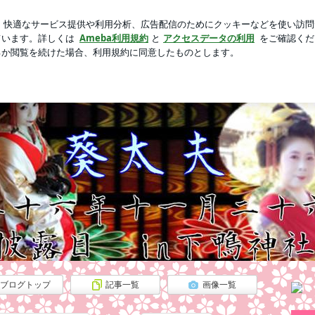
タミナおかず
芸能人ブログ
人気ブログ
新規登録
ロ
ｸﾞ☆Chu!!
ブログトップ
記事一覧
画像一覧