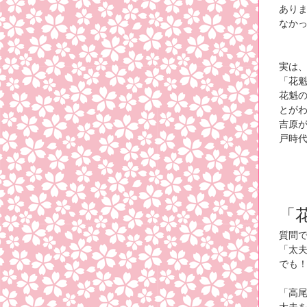
あり
なか
実は、
「花
花魁
とが
吉原
戸時
「
質問
「太
でも
「高
太夫