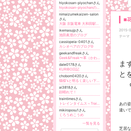
hiyokosan-piyochanさん
hiyokosan-piyochanのブログ
nimaizumekaizen-salon
さん
◾︎
大阪 京阪電車 大和田駅徒歩3分！二枚爪でお悩みの方向け！お爪を傷めない施術で美爪に導く育爪専門ネイルサロンla-charme(ラシャルム)
2015-0
ikemasujpさん
池田眞澄のブログ
テーマ
cassiopeia-0401さん
カシオペアのブログΘ
geekandfreakさん
Geek&Freak〜革（かわ）り者のモノづくり〜
ま
dale0178さん
KURIBO日記
と
chobom0420さん
猫様’sと明るく楽しい下僕生活
※
ai3818さん
顔晴れで！
traintimesさん
トレインタイムス～Traintimes blog～
あの
違い
mikiroposu1さん
くろうめこうめ
一覧を見る
芝居