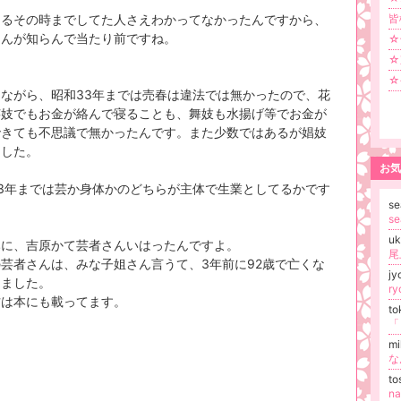
なるその時までしてた人さえわかってなかったんですから、
皆
さんが知らんで当たり前ですね。
☆
☆
☆
ながら、昭和33年までは売春は違法では無かったので、花
芸妓でもお金が絡んで寝ることも、舞妓も水揚げ等でお金が
できても不思議で無かったんです。また少数ではあるが娼妓
ました。
お気
3年までは芸か身体かのどちらが主体で生業としてるかです
se
s
u
みに、吉原かて芸者さんいはったんですよ。
芸者さんは、みな子姐さん言うて、3年前に92歳で亡くな
jy
りました。
ry
方は本にも載ってます。
t
「
m
な
t
n