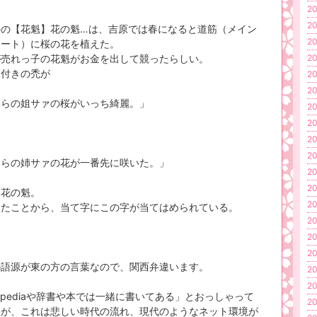
20
20
字の【花魁】花の魁…は、吉原では春になると道筋（メイン
20
リート）に桜の花を植えた。
が売れっ子の花魁がお金を出して競ったらしい。
20
お付きの禿が
20
20
いらの姐サァの桜がいっち綺麗。」
20
20
、
20
20
いらの姉サァの花が一番先に咲いた。」
20
20
り花の魁。
20
うたことから、当て字にこの字が当てはめられている。
20
20
20
の語源が東の方の言葉なので、関西弁違います。
20
20
kipediaや辞書や本では一緒に書いてある」とおっしゃって
20
たが、これは悲しい時代の流れ、現代のようなネット環境が