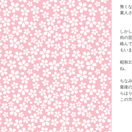
無く
素人
しかし
街の
絡ん
もい
昭和3
ね。
ちな
最後の
らは
この