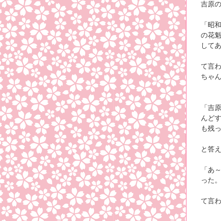
吉原
「昭和
の花
して
て言
ちゃ
「吉
んど
も残
と答
「あ
った
て言