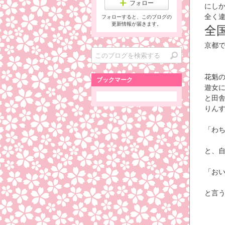
フォロー
にし
全く
フォローすると、このブログの
更新情報が届きます。
全
京都
花魁
ブックマーク
遊女
と田
りん
「わ
と、
「お
と言