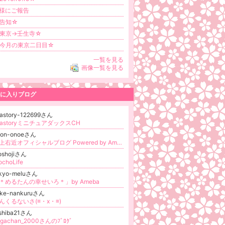
様にご報告
告知☆
東京→壬生寺☆
今月の東京二日目☆
一覧を見る
画像一覧を見る
に入りブログ
astory-122699さん
eastoryミニチュアダックスCH
kon-onoeさん
尾上右近オフィシャルブログ Powered by Ameba
oshojiさん
ochoLife
okyo-meluさん
＊めるたんの幸せいろ＊」by Ameba
ike-nankuruさん
んくるないさ(≡・x・≡)
oshiba21さん
agachan_2000さんのﾌﾞﾛｸﾞ