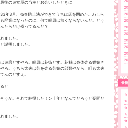
20
の最後の遊女屋の当主とお会いしたときに
20
33年3月、売春防止法ができてうちは店を閉めた。わしら
20
魁も廃業になったのに、何で嶋原は無くならないんだ。どう
20
あんたらだけ残ってるんだ？」
20
20
われました。
20
んと説明しました。
20
20
20
原は遊廓どすやろ。嶋原は花街どす。花魁は身体売る娼妓さ
すやろ。うちら太夫は芸を売る芸妓の部類やから、町も太夫
ってんのどすえ。」
最新
えると
☆
～そうか。それで納得した！ン十年となんでだろうと疑問だ
☆
。」
☆
☆
われました。
☆2
☆