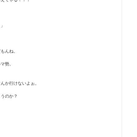
ろ」
だもんね。
ルマ勢。
なんか行けないよぉ。
まうのか？