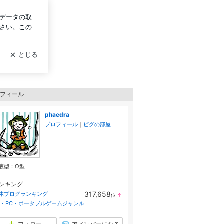
ログイン
フィール
phaedra
プロフィール
｜
ピグの部屋
液型：
O型
ンキング
317,658
体ブログランキング
位
↑
ラ
V・PC・ポータブルゲームジャンル
ン
キ
ン