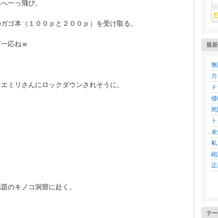
鳥へ一っ飛び。
のガゴ本（１００ｐと２００ｐ）を受け取る。
ど一応ねｗ
最新
無
力
くエミリさんにロックダウンされそうに。
ド
侵
死
ト
未
私
砲
正
話題のキノコ洞窟に赴く。
テー