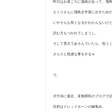
昨日はお昼ごろに連絡があって、飛
エミリさんに飛鳥文学賞に出すため
いやそんな長くなるかわかんないけ
読む方もつかれてしまうし。
そして焚火であそんでいたら、危う
さらりと残虐な事をするｗ
で。
夕方頃に最近、某無限民のブログで
目的はドレッドホーンの鍵集め。