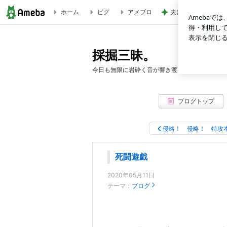
ホーム
ピグ
アメブロ
夫に無理だと思い荷
死闘遊戯 | 採掘三昧。
採掘三昧。
今日も無限に岩砕く音が響き渡る
ブログトップ
侵略！ 侵略！ 特攻
死闘遊戯
2020年05月11日
テーマ：
ブログ