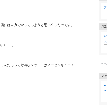
ね。
ブロ
、偶には自力でやってみようと思い立ったのです。
月別
20
20
んて……。
ってんだろって野暮なツッコミはノーセンキュー！
ブッ
M
さ