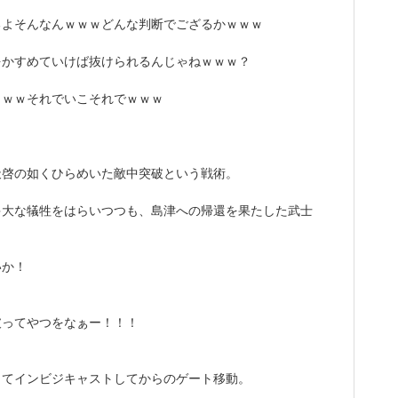
るよそんなんｗｗｗどんな判断でござるかｗｗｗ
をかすめていけば抜けられるんじゃねｗｗｗ？
ｗｗｗそれでいこそれでｗｗｗ
天啓の如くひらめいた敵中突破という戦術。
多大な犠牲をはらいつつも、島津への帰還を果たした武士
いか！
破ってやつをなぁー！！！
ってインビジキャストしてからのゲート移動。