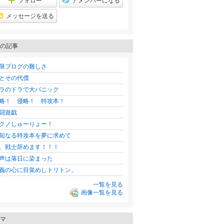
フォロー
アメンバーになる
グ
上
メッセージを送る
昇
の記事
限ブログの難しさ
とその代償
ラのドラで大パニック
略！ 侵略！ 特攻本！
闘遊戯
クノしゅーりょー！
知なる特攻本を夢に求めて
、戦士辞めます！！！
声は落日に染まった
義の心に目覚めしトリトン。
一覧を見る
画像一覧を見る
マ