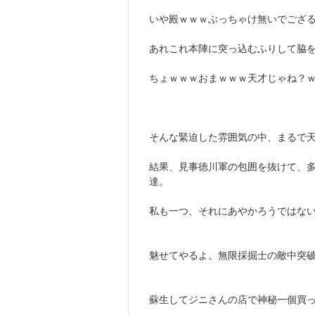
いや殿ｗｗｗぶっちゃけ無いでござ
あれこれ本陣に突っ込むふりして脇
ちょｗｗｗおまｗｗｗ天才じゃね？
そんな緊迫した雰囲気の中、まるで
結果、見事徳川軍の包囲を抜けて、
達。
私も一つ、それにあやかろうではな
魅せてやるよ。無限採掘士の敵中突
蘇生してジニさんの店で神秘一個買