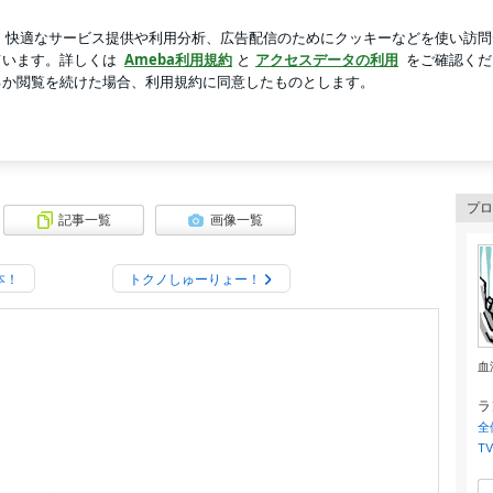
物をまとめた嫁
芸能人ブログ
人気ブログ
新規登録
プロ
記事一覧
画像一覧
本！
トクノしゅーりょー！
血
ラ
全
T