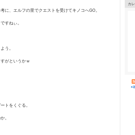
カレ
考に、エルフの里でクエストを受けてキノコへGO。
くですねぃ。
。
もよう。
さすがというかｗ
※
ゲートをくぐる。
のか。