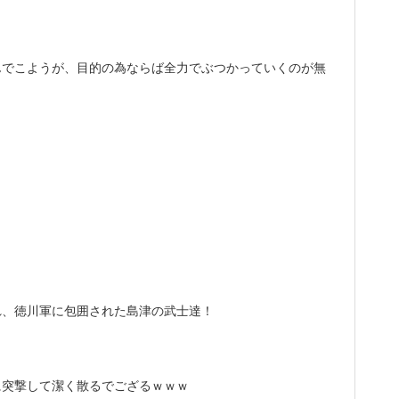
んでこようが、目的の為ならば全力でぶつかっていくのが無
。
れ、徳川軍に包囲された島津の武士達！
に突撃して潔く散るでござるｗｗｗ