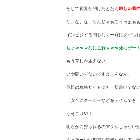
そして視界が開けたとたん
夥しい量
な、な、な、なんじゃぁこりゃぁぁ
インビジする間もなく一斉にタゲら
ちょｗｗｗなにこれｗｗｗ死にゲー
もう草しか生えない。
いや聞いてないですよこんなん。
何処の攻略サイトにも一切書いてな
「安全にクーシーなどをテイムでき
うそこけや！
明らかに狩られるのアタシじゃない
くっそーいい加減な情報ながして、