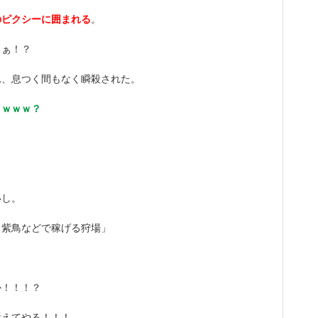
のピクシーに囲まれる
。
ぁぁ！？
れ、息つく間もなく瞬殺された。
トｗｗｗ？
いし。
、紫鳥などで稼げる狩場」
か！！！？
訴えてやる！！！