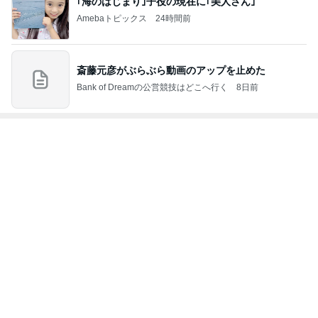
全てはシンプ
美味しいもの
あいさん日
伊豆熱川移住
cotsplaceのブ
ル
と旅行が大好
記 ときどき
暮らし★伊豆
ログ
し
き!! －旅日記
温泉
の魅力と移住
－
のリアル
もっと見る