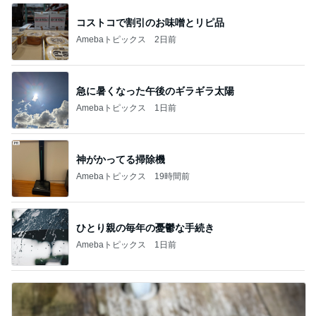
2
2
リトルミニマリス
ゆうき酒場
ビューティコラム 
ゆうき
little minimalist'
あねっさ／anessa
uty colum
3
3
美人になれる、た
毎日笑顔で過ごしたい
んの魔法
モモ母さん
hiromi
もっと見る
オフィシャルブロガーランキング
総合ランキング
すべて見る
1
2
3
市川團十郎白
小林麻央
だいたひかる
桃
クロ
猿