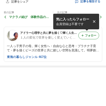
記事を報告する
記事をシェア
前の記事
次の記事
マクラメ結び 体験作品のご
稲沢市 寺こやそわかさん
気に入ったらフォロー
案内
心の輪
会員登録は不要です
アドラー心理学と共に夢を描く♡輝く人生を子ども達へ継承♡フリーダムクラフト教室
フォロー
１人の変化で世界を優しく変えていく♡明るいアドラー心理学 フリーダムアクセサリー教室
一人っ子男子の母。輝く女性へ・自由な心と思考・プラチナ子育
て・夢を描くビーズの世界と共に嬉しい空間を意識して。明夢創工
房（あむそうこうぼう)ビーズ講座１９年。１６年前アドラー心理
東海の暮らしジャンル 467位
学に出会い、自由に生きられる事を知る。
最近の画像つき記事
【日程フリーダ
[6月スタート]子
夜は、深呼吸た
夏に間に合う？