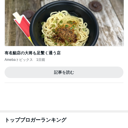
急上昇ランキング
すべて見る
1
2
3
4
5
デーモン閣下
片岡愛之助
林下清志(ビッ
沢田聖子
金沢克彦
グダディ)
新登場ランキング
すべて見る
1
2
3
4
5
BEYOOOOO
島倉りか
ゆうこりん
石 安伊
蒼井心音
NDS