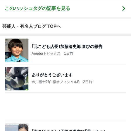
ジャンルランキング
東海の暮らし
2,127人参加中
1
misaのブログ
misa
2
アラカンKazuyozukaな毎日〜人生まだまだこれか
ら！
kazuyozuka
3
かじゃ～♥sumimomoチェミッソ♪ブログ
sumimomo
4
5
6
7
8