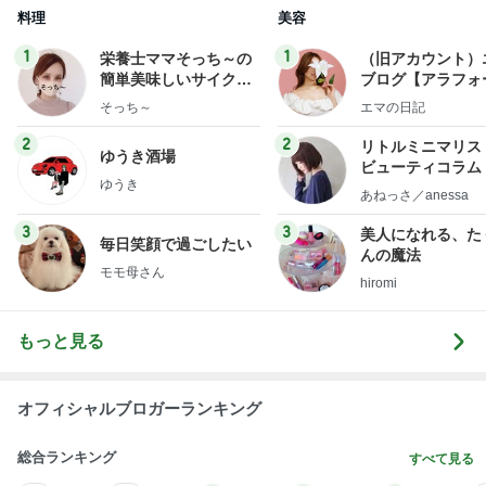
長女と食べたダントツ一位の天ぷら
Amebaトピックス
1日前