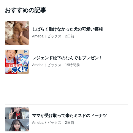
｢元こども店長｣加藤清史郎 喜びの報告
Amebaトピックス
1日前
ありがとうございます
市川團十郎白猿オフィシャルB
2日前
｢海のはじまり｣子役の現在に｢美人さん｣
Amebaトピックス
24時間前
斎藤元彦がぶらぶら動画のアップを止めた