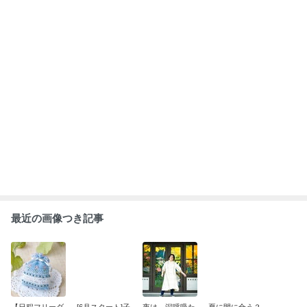
ムクラフト教
育てしながら輝
くさん！
マクラメバッグ
室】2026年 ７
く私へ～ 自分ら
月
しく自由に生き
る プラチナ子
もっと見る
育て講座
ABEMA
人気芸人 長男の重度障害を告白