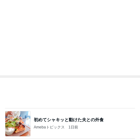
有名鮨店の大将も足繫く通う店
Amebaトピックス
1日前
記事を読む
トップブロガーランキング
料理
美容
1
1
栄養士ママそっち～の
（旧アカウント）
簡単美味しいサイクル
ブログ【アラフォ
献立
社売却セカンドラ
そっち～
エマの日記
フ】