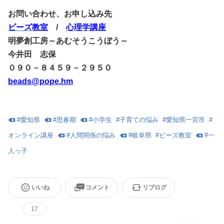
お問い合わせ、お申し込み先
ビーズ教室
/
心理学講座
明夢創工房～あむそうこうぼう～
今井田 志保
０９０－８４５９－２９５０
beads@pope.hm
#
愛知県
#
思春期
#
小学生
#
子育ての悩み
#
愛知県一宮市
#
オンライン講座
#
人間関係の悩み
#
岐阜県
#
ビーズ教室
#
一
人っ子
いいね
コメント
リブログ
17