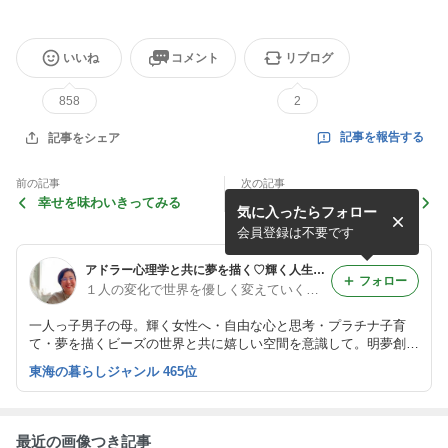
いいね
コメント
リブログ
858
2
記事を報告する
記事をシェア
前の記事
次の記事
幸せを味わいきってみる
【募集中】はじめてのアドラ
気に入ったらフォロー
ー心理学 自由に生きる力を
見つける！ELM勇気づけ勉
会員登録は不要です
強会
アドラー心理学と共に夢を描く♡輝く人生を子ども達へ継承♡フリーダムクラフト教室
フォロー
１人の変化で世界を優しく変えていく♡明るいアドラー心理学 フリーダムアクセサリー教室
一人っ子男子の母。輝く女性へ・自由な心と思考・プラチナ子育
て・夢を描くビーズの世界と共に嬉しい空間を意識して。明夢創工
房（あむそうこうぼう)ビーズ講座１９年。１６年前アドラー心理
東海の暮らしジャンル 465位
学に出会い、自由に生きられる事を知る。
最近の画像つき記事