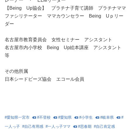
レーナー ・ ELMリーダー
【Being Up協会】 プラチナ子育て講師 プラチナママ
ファシリテーター ママカウンセラー Being Uｐリー
ダー
名古屋市教育委員会 女性セミナー アシスタント
名古屋市内小学校 Being Up絵本講座 アシスタント
等
その他所属
日本シードビーズ協会 エコール会員
#
愛知県一宮市
#
不登校
#
愛知県
#
小学生
#
岐阜県
#
一人っ子
#
自己有用感
#
一人っ子ママ
#
思春期
#
自己肯定感