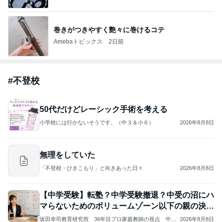
巻きがつきやすく艶々に巻けるコテ
Amebaトピックス
2日前
#
不登校
50代だけどレーシック手術を考える
小学校には行かないそうです。（中３＆小６）
2026年8月8日
無理をしていた
「不登校・ひきこもり」と向きあった日々
2026年8月8日
【中学受験】転塾？中学受験撤退？中受の沼にハ
マらないためのボリュームゾーン以下の親の決断
力。
坂田幸司教育研究所 36年目プロ家庭教師の視点 中学
2026年8月8日