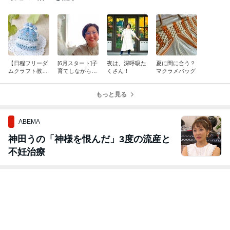
【日程フリーダ
[6月スタート]子
夜は、深呼吸た
夏に間に合う？
ムクラフト教
育てしながら輝
くさん！
マクラメバッグ
室】2026年 ７
く私へ～ 自分ら
月
しく自由に生き
る プラチナ子
もっと見る
育て講座
ABEMA
神田うの「神様を恨んだ」3度の流産と
不妊治療