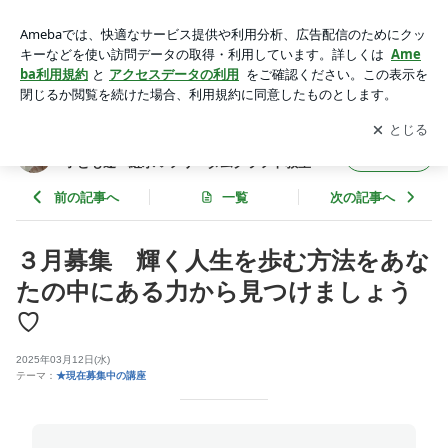
３月募集 輝く人生を歩む方法をあなたの中にある力から見つ
けましょう♡ | アドラー心理学と共に夢を描く♡輝く人生を子
アプリをダウンロードして
ブログの更新通知
を受け取りまし
開く
ども達へ継承♡フリーダムクラフト教室
ょう。
アドラー心理学と共に夢を描く♡輝く人生を
フォロー
子ども達へ継承♡フリーダムクラフト教室
前の記事へ
一覧
次の記事へ
３月募集 輝く人生を歩む方法をあな
たの中にある力から見つけましょう
♡
2025年03月12日(水)
テーマ：
★現在募集中の講座