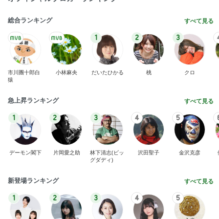
総合ランキング
すべて見る
1
2
3
市川團十郎白
小林麻央
だいたひかる
桃
クロ
猿
急上昇ランキング
すべて見る
1
2
3
4
5
デーモン閣下
片岡愛之助
林下清志(ビッ
沢田聖子
金沢克彦
グダディ)
新登場ランキング
すべて見る
1
2
3
4
5