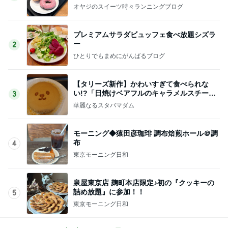
オヤジのスイーツ時々ランニングブログ
プレミアムサラダビュッフェ食べ放題シズラ
ー
2
ひとりでもまめにがんばるブログ
【タリーズ新作】かわいすぎて食べられな
い!?「日焼けベアフルのキャラメルスチーム
3
ケーキ」を実食
華麗なるスタバマダム
モーニング◆猿田彦珈琲 調布焙煎ホール＠調
布
4
東京モーニング日和
泉屋東京店 麹町本店限定♪初の『クッキーの
詰め放題』に参加！！
5
東京モーニング日和