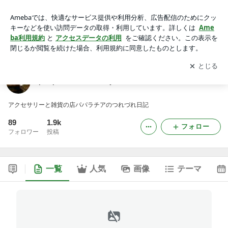
padparadscha diary
アプリをダウンロードして
ブログの更新通知
を受け取りまし
開く
ょう。
padparadscha diary
アクセサリーと雑貨の店パパラチアのつれづれ日記
89
1.9k
フォロー
フォロワー
投稿
一覧
人気
画像
テーマ