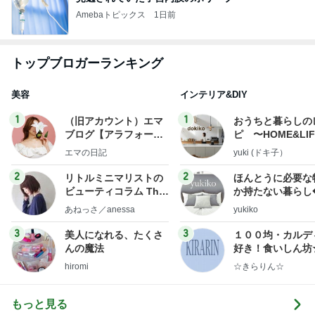
Amebaトピックス
1日前
トップブロガーランキング
美容
インテリア&DIY
1
1
（旧アカウント）エマ
おうちと暮らしの
ブログ【アラフォー会
ピ 〜HOME&LI
社売却セカンドライ
エマの日記
yuki (ドキ子）
フ】
2
2
リトルミニマリストの
ほんとうに必要な
ビューティコラム The
か持たない暮らし
little minimalist's bea
ep Life Simple
あねっさ／anessa
yukiko
uty colum
ンテリアのきろく
3
3
美人になれる、たくさ
１００均・カルデ
んの魔法
好き！食いしん坊
らりん☆のブログ
hiromi
☆きらりん☆
もっと見る