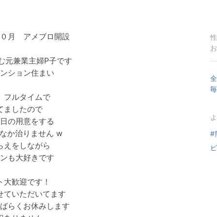
０月 アメブロ開設
性
お
む元兼業主婦P子です
ンション住まい
全
毎
、フルタイムで
てましたので
よ
日の用意をする
なか治りません w
#
らえをしながら
ピ
ンも大好きです
ト大歓迎です！
せていただいてます
ばらくお休みします