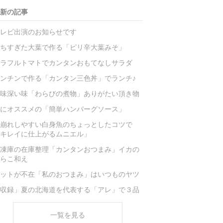
新の記事
レビ出演のお知らせです
ちすぎた大葉で作る「ピリ辛大葉みそ」
ラフルトマトでカンタンおもてなしサラダ
ンチンで作る「カンタン三色丼」でランチ♪
味深い味「わらびの煮物」ありがたい頂き物
にオススメの「簡単ハンバーグソース」
崩れしやすい白身魚のちょっとしたコツで
キレイに仕上がるムニエル」
凍庫の在庫整理「カンタンおつまみ」イカの
らこ和え
ットが不在「私のおつまみ」はいつものヤツ
収録」夏の北海道を代表する「アレ」で３品
一覧を見る