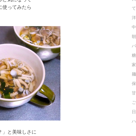
に使ってみたら
て
洋
中
朝
パ
糖
家
麺
保
甘
ご
日
ハ
？」と美味しさに