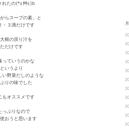
れたの(*≧艸≦)b
がらスープの素」と
月
２・３滴だけです
2
大根の戻り汁を
2
ただけです
2
味っていうのかな
2
というより
2
しい野菜だしのような
2
ぷりの味でした
2
にもオススメです
2
2
たっぷりなので
2
使おうと思います
2