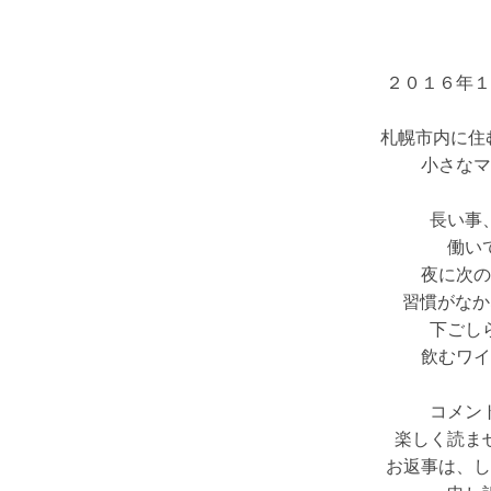
２０１６年１
札幌市内に住
小さなマ
長い事
働い
夜に次の
習慣がなか
下ごし
飲むワイ
コメン
楽しく読ま
お返事は、し