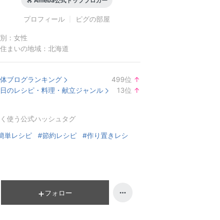
Ameba公式トップブロガー
プロフィール
ピグの部屋
別：
女性
住まいの地域：
北海道
体ブログランキング
499
位
↑
ラ
日のレシピ・料理・献立ジャンル
13
位
↑
ン
ラ
キ
ン
く使う公式ハッシュタグ
ン
キ
グ
ン
簡単レシピ
#節約レシピ
#作り置きレシ
上
グ
昇
上
昇
フォロー