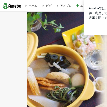
エアコン掃除の人が
ホーム
ピグ
アメブロ
切り干し大根の戻し汁は「旨みも栄養もたっぷり」 | 札幌円