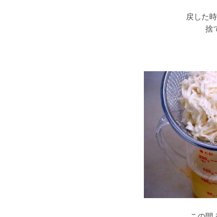
戻した時
捨
この間