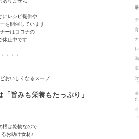
訳ありません
最
けにレシピ提供や
テ
ーを開催しています
育
ナーはコロナの
で休止中です
カ
レ
・・・・
滋
夏
身
どおいしくなるスープ
「
冷
は「旨みも栄養もたっぷり」
た
オ
「
大根は乾物なので
きるお助け食材♪