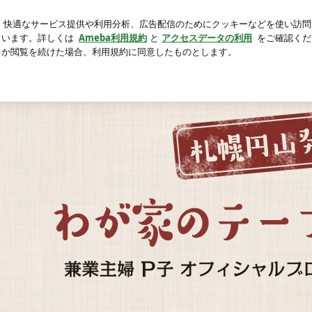
言ってた節約術
芸能人ブログ
人気ブログ
新規登録
山発 わが家のテーブル便り