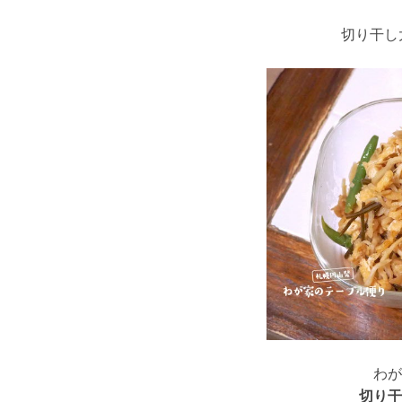
切り干し
わが
切り干