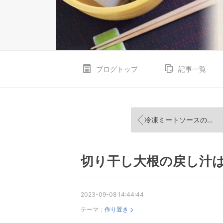
ブログトップ
記事一覧
冷凍ミートソースの「水っぽさ解消」のコツ
切り干し大根の戻し汁
2023-09-08 14:44:44
テーマ：
作り置き