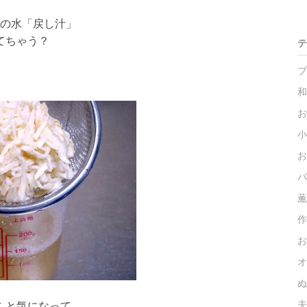
の水「戻し汁」
てちゃう？
テ
ブ
和
お
小
お
パ
薫
作
お
オ
ぬ
夫
ふと気になって