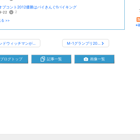
オブコント2012優勝はバイきんぐ!!バイキング
2
9-22
る >>
※
ンドウィッチマンが…
M-1グランプリ20…
ブログトップ
記事一覧
画像一覧