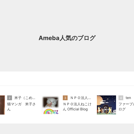
Ameba人気のブログ
米子（こめこ）
ＮＰＯ法人ねこけん
ten
2
3
4
猫マンガ 米子さ
ＮＰＯ法人ねこけ
ファーブ
ん
ん Official Blog
ログ