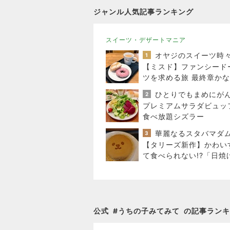
ジャンル人気記事ランキング
スイーツ・デザートマニア
1
【ミスド】ファンシード
ツを求める旅 最終章かな
2
プレミアムサラダビュッ
食べ放題シズラー
華麗なるスタバマダ
3
【タリーズ新作】かわい
て食べられない!?「日焼
アフルのキャラメルスチ
ケーキ」を実食
公式
#
うちの子みてみて
の記事ランキ