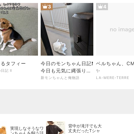
3
4
するタフィー
今日のモンちゃん日記❗
ベルちゃん、C
今日も元気に縄張りチ
✨️
日記 Ⅱ
ェックニャー❤️❗
新モンちゃんと俺物語
LA-MERE-TERRE
背中が滝汗でも大
実現しなそうなワ
丈夫だったTシャ
ンちゃんを飼う話