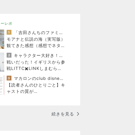
ニーレポ
「吉田さんちのファミリー日記」Powered by Ameba 吉田さんファミリーオフィシャルブログ
1
モアナと伝説の海（実写版）
観てきた感想（感想でネタバ
レあり）
キャラクター大好き！コロ助の2回目ロンドン生活にっき★
2
戦いだった！イギリスから参
戦LITTC✖️LINKしまむらデ
ィズニーコラボ！ダッフィー
マカロンのclub disney♡
3
新商品の話
【読者さんのひとりごと】キ
ャストの質が…
続きを見る