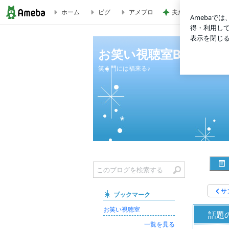
ホーム
ピグ
アメブロ
夫から突然言われた
話題の芸人『禅』とは? | お笑い視聴室Blog
お笑い視聴室Blog
笑う門には福来る♪
サ
ブックマーク
お笑い視聴室
話題
一覧を見る