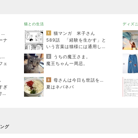
猫との生活
ディズ
オヤジのスイーツ時々ランニングブログ
猫マンガ 米子さん
1
ーナ
589話 「経験を生かす」と
いう言葉は猫様には通用しな
い
ひとりでもまめにがんばるブログ
うちの魔王さま。
2
フェ
魔王ちゃん一周忌。
ム
母さんは今日も世話をやく
3
すぎ
夏はネバネバ
けベ
ーム
ング