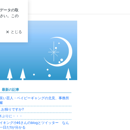
グイン
最新の記事
笑い芸人・ベイビーギャングの北見、事務所
雇
､お独りですか?
年ぶりに・・・
イキング小峠さんのblogとツイッター なん
一日だ!!が分かる