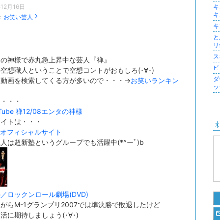
年12月16日
キ
キ
：
お笑い芸人
キ
と
リ
ス
タの神様で赤丸急上昇中な芸人『禅』
ピ
空想職人ということで空想コントがおもしろ(･∀･)
ダ
』動画を検索してくる方が多いので・・・→
お笑いランキン
ッ
は・・・
uTube 禅12/08エンタの神様
サイトは・・・
オフィシャルサイト
人は超新塾というグループでも活躍中(*^ーﾟ)b
／ロックンロール劇場(DVD)
がらM-1グランプリ2007では準決勝で敗退したけど
活に期待しましょう(･∀･)