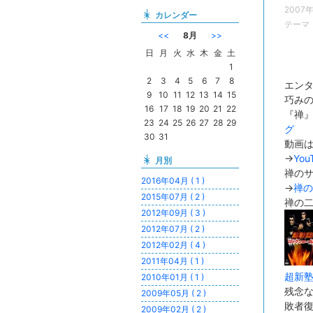
2007
カレンダー
テーマ
<<
8月
>>
日
月
火
水
木
金
土
1
2
3
4
5
6
7
8
エン
9
10
11
12
13
14
15
巧みの
16
17
18
19
20
21
22
『禅
23
24
25
26
27
28
29
グ
30
31
動画
→
Yo
月別
禅の
2016年04月 ( 1 )
→
禅の
2015年07月 ( 2 )
禅の二
2012年09月 ( 3 )
2012年07月 ( 2 )
2012年02月 ( 4 )
2011年04月 ( 1 )
超新塾
2010年01月 ( 1 )
残念な
2009年05月 ( 2 )
敗者復
2009年02月 ( 2 )