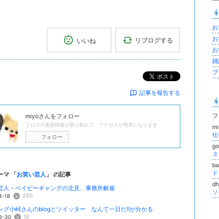
お
お
リブログする
いいね
お
雑記
ブロ
ポスト
記事を報告する
フ
miyo
さんをフォロー
ブログの更新情報が受け取れて、アクセスが簡単になります
m
仕
フォロー
go
３
ba
ド
ーマ 「
お笑い芸人
」 の記事
d
芸人・ベイビーギャングの北見、事務所解雇
ソ
250
4-18
ング小峠さんのblogとツイッター なんて一日だ!!が分かる
10
9-30