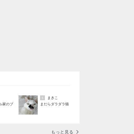
まきこ
5
ル家のブ
まだらダラダラ猫
もっと見る