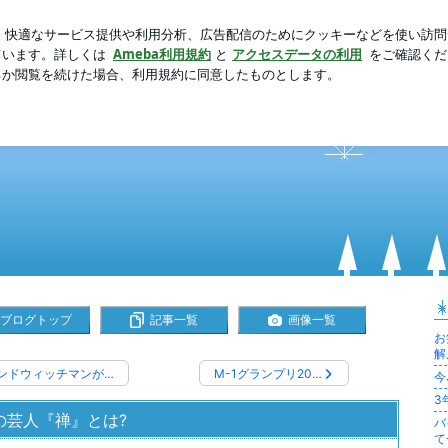
人任せな相談
芸能人ブログ
人気ブログ
新規登録
ロ
ブログトップ
記事一覧
画像一覧
お
解
ンドウィッチマンが…
M-1グランプリ20…
今
3
の芸人『禅』とは?
バ
て