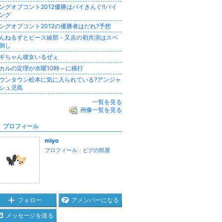
ングオブコント2012優勝はバイきんぐ!!バイ
ング
ングオブコント2012の優勝者はだれ?予想
んねるずとピース綾部・又吉の初共演はスベ
倒し
ギちゃん彼女いるぜぇ
カルの定理が水曜10時～に移行
ウンタウン松本に気に入られている?アンジャ
シュ児島
一覧を見る
画像一覧を見る
プロフィール
miyo
プロフィール
｜
ピグの部屋
フォロー
アメンバーになる
メッセージを送る