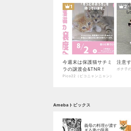
1
2
今週末は保護猫サチミ
注意
ラの譲渡会&TNR！
ポチ子の
Pico22（ピコニャンニャン）
Amebaトピックス
義母の料理が濃す
ぎる妻の限界