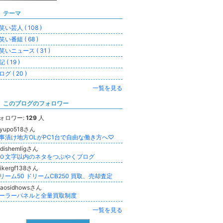
テーマ
笑い芸人 ( 108 )
笑い番組 ( 68 )
笑いニュース ( 31 )
 ( 19 )
グ ( 20 )
一覧を見る
このブログのフォロワー
ォロワー:
129
人
iyupo518さん
事漬け地方OLがPC1台で自由な働き方へ♡
dishemligさん
０文字以内のネタをつぶやくブログ
ikergf138さん
リーム50 ドリームCB250 買取、売却査定
haosidhowsさん
ーラーパネルと全量買取制度
一覧を見る