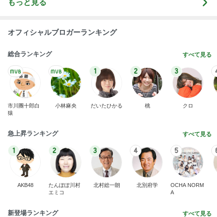
もっと見る
オフィシャルブロガーランキング
総合ランキング
すべて見る
1
2
3
市川團十郎白
小林麻央
だいたひかる
桃
クロ
猿
急上昇ランキング
すべて見る
1
2
3
4
5
AKB48
たんぽぽ川村
北村総一朗
北別府学
OCHA NORM
エミコ
A
新登場ランキング
すべて見る