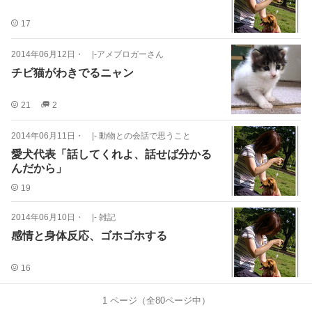
17
2014年06月12日
・
|-アメブロガーさん
チビ猫がわきでるニャン
21
2
2014年06月11日
・
|- 動物との会話で思うこと
愛犬代表「話してくれよ、話せば分かる
んだから」
19
2014年06月10日
・
|- 雑記
感情と身体反応、ゴホゴホする
16
1
ページ（全
80
ページ中）