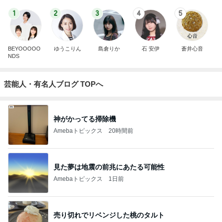
1
2
3
4
5
BEYOOOOO
ゆうこりん
島倉りか
石 安伊
蒼井心音
NDS
芸能人・有名人ブログ TOPへ
神がかってる掃除機
Amebaトピックス
20時間前
見た夢は地震の前兆にあたる可能性
Amebaトピックス
1日前
売り切れでリベンジした桃のタルト