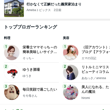
行かなくて正解だった義実家泊まり
Amebaトピックス
2日前
トップブロガーランキング
料理
美容
1
1
栄養士ママそっち～の
（旧アカウント）
簡単美味しいサイクル
ブログ【アラフォ
献立
社売却セカンドラ
そっち～
エマの日記
フ】
2
2
リトルミニマリス
ゆうき酒場
ビューティコラム 
ゆうき
little minimalist'
あねっさ／anessa
uty colum
3
3
美人になれる、た
毎日笑顔で過ごしたい
んの魔法
モモ母さん
hiromi