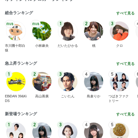
総合ランキング
すべて見る
1
2
3
市川團十郎白
小林麻央
だいたひかる
桃
クロ
猿
急上昇ランキング
すべて見る
1
2
3
4
5
EBiDAN 39&Ki
高山善廣
こいたん
島倉りか
つばきファク
DS
トリー
新登場ランキング
すべて見る
1
2
3
4
5