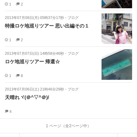
1
2
2013年07月08日(月) 05時37分17秒
・
ブログ
特撮ロケ地巡りツアー 思い出編その１
1
2
2013年07月07日(日) 14時58分46秒
・
ブログ
ロケ地巡りツアー 帰還☆
1
8
2013年07月06日(土) 21時46分29秒
・
ブログ
天晴れヾ(＠^▽^＠)/
4
1
ページ（全
2
ページ中）