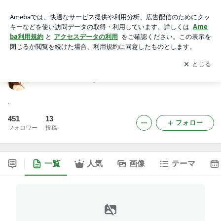
小倉結衣公式blog 日替わり☆缶詰
アプリをダウンロードして
ブログの更新通知
を受け取りまし
開く
ょう。
小倉結衣公式blog 日替わり☆缶詰
.
451
13
フォロー
フォロワー
投稿
一覧
人気
画像
テーマ