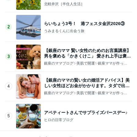
北軽井沢［半住人生活］
らいちょう3号！ 港フェスタ金沢2026③
2
うみまるくんに出会う旅
【銀座のママ 賢い女性のためのお言葉講座】
男を褒める「かきくけこ」 愛され上手は褒め
3
方上手
銀座のママブログ✨美肌で開運✨銀座ママが作った
化粧品✨銀座クラブ高嶋25歳で開店✨高嶋りえ子
お着物でエルメス バーキン コーデ
【銀座のママの賢い女の婚活アドバイス】美
しい女性ほどお金がかかります。タダで出会
4
えると思うなよ
銀座のママブログ✨美肌で開運✨銀座ママが作った
化粧品✨銀座クラブ高嶋25歳で開店✨高嶋りえ子
お着物でエルメス バーキン コーデ
アペティートさんでサプライズバースデー♪
5
ヒロの日常ブログ