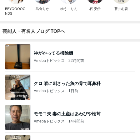
BEYOOOOO
島倉りか
ゆうこりん
石 安伊
蒼井心音
NDS
芸能人・有名人ブログ TOPへ
神がかってる掃除機
Amebaトピックス
22時間前
クロ 喉に刺さった魚の骨で耳鼻科
Amebaトピックス
1日前
モモコ夫 妻の土産はあわびや松茸
Amebaトピックス
14時間前