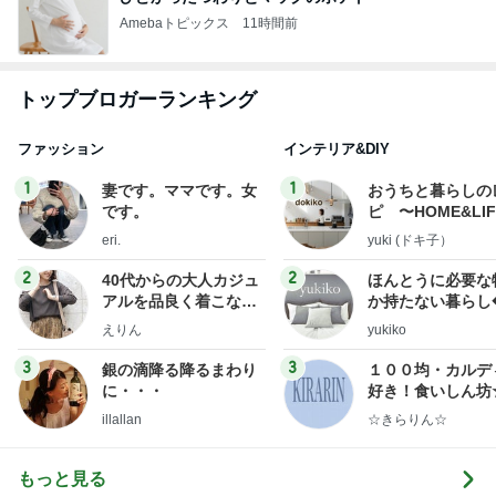
Amebaトピックス
11時間前
トップブロガーランキング
ファッション
インテリア&DIY
1
1
妻です。ママです。女
おうちと暮らしの
です。
ピ 〜HOME&LI
eri.
yuki (ドキ子）
2
2
40代からの大人カジュ
ほんとうに必要な
アルを品良く着こなす
か持たない暮らし
ファッションブログ
ep Life Simple
えりん
yukiko
ンテリアのきろく
3
3
銀の滴降る降るまわり
１００均・カルデ
に・・・
好き！食いしん坊
らりん☆のブログ
illallan
☆きらりん☆
もっと見る