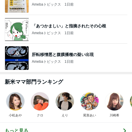
Amebaトピックス
1日前
「あつかましい」と指摘されたその心根
Amebaトピックス
1日前
肝転移憎悪と腹膜播種の疑い出現
Amebaトピックス
1日前
新米ママ部門ランキング
小松あや
クロ
えり
尾形あい
川崎希
もっと見る