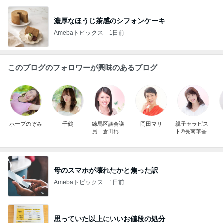
濃厚なほうじ茶感のシフォンケーキ
Amebaトピックス
1日前
このブログのフォロワーが興味のあるブログ
ホープのぞみ
千鶴
練馬区議会議
岡田マリ
親子セラピス
員 倉田れい
ト®︎長南華香
か
母のスマホが壊れたかと焦った訳
Amebaトピックス
1日前
思っていた以上にいいお値段の処分