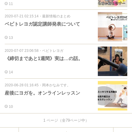
11
2020-07-21 02:15:14
・
最新情報のまとめ
ベビトレヨガ認定講師発表について
13
2020-07-07 23:06:58
・
ベビトレヨガ
《締切まであと1週間》実は…の話。
14
2020-06-28 01:16:45
・
岡本かなみです。
産後にヨガを。オンラインレッスン
10
1
ページ（全
79
ページ中）