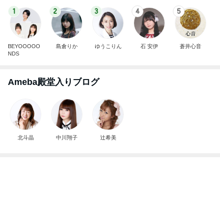
1
2
3
4
5
BEYOOOOO
島倉りか
ゆうこりん
石 安伊
蒼井心音
NDS
Ameba殿堂入りブログ
北斗晶
中川翔子
辻希美