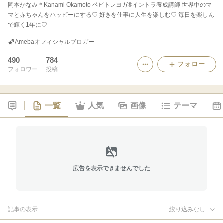
岡本かなみ＊Kanami Okamoto ベビトレヨガ®︎イントラ養成講師 世界中のマ
マと赤ちゃんをハッピーにする♡ 好きを仕事に人生を楽しむ♡ 毎日を楽しん
で輝く1年に♡
Amebaオフィシャルブロガー
490
784
フォロー
フォロワー
投稿
一覧
人気
画像
テーマ
広告を表示できませんでした
記事の表示
絞り込みなし