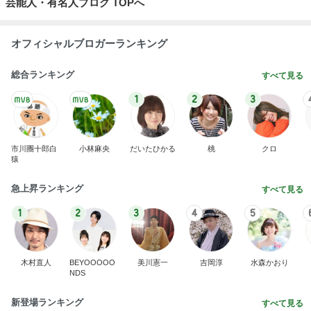
芸能人・有名人ブログ TOPへ
オフィシャルブロガーランキング
総合ランキング
すべて見る
1
2
3
市川團十郎白
小林麻央
だいたひかる
桃
クロ
猿
急上昇ランキング
すべて見る
1
2
3
4
5
木村直人
BEYOOOOO
美川憲一
吉岡淳
水森かおり
NDS
新登場ランキング
すべて見る