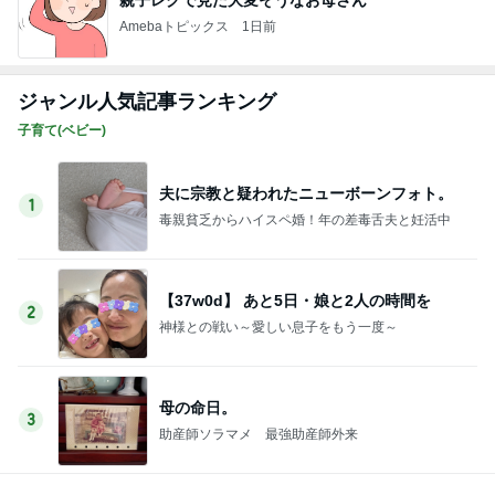
Amebaトピックス
1日前
ジャンル人気記事ランキング
子育て(ベビー)
夫に宗教と疑われたニューボーンフォト。
1
毒親貧乏からハイスペ婚！年の差毒舌夫と妊活中
【37w0d】 あと5日・娘と2人の時間を
2
神様との戦い～愛しい息子をもう一度～
母の命日。
3
助産師ソラマメ 最強助産師外来