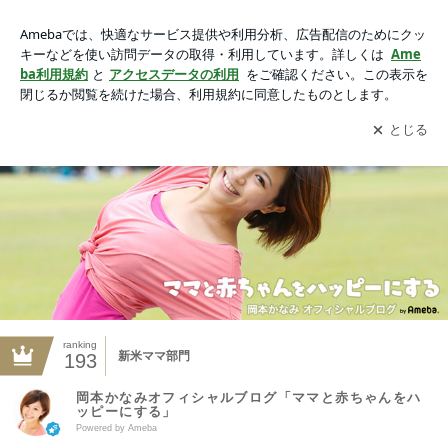
岡本かなみオフィシャルブログ「ママと赤ちゃんをハッピーに
する」Powered by Ameba
アプリをダウンロードして
ブログの更新通知
を受け取りまし
開く
ょう。
ranking
新米ママ部門
193
岡本かなみオフィシャルブログ「ママと赤ちゃんをハ
ッピーにする」
Powered by Ameba