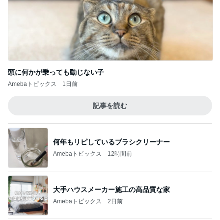
そういえば…
5
yasukobernieのブログ
このジャンルの記事をもっと見る
神がかってる掃除機
Amebaトピックス
22時間前
胸部のはずが腰に見えるレントゲン
Amebaトピックス
1日前
結婚する娘のために準備した祝儀袋
Amebaトピックス
1日前