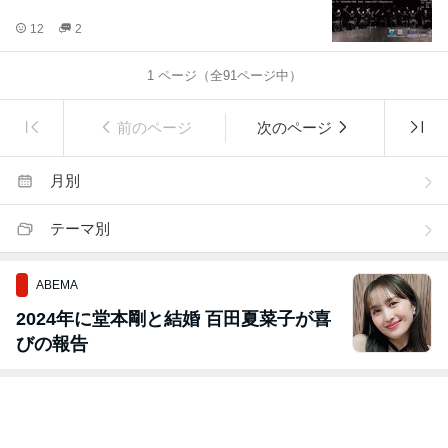
12
2
1
ページ（全
91
ページ中）
前のページ
次のページ
月別
テーマ別
ABEMA
2024年に堂本剛と結婚 百田夏菜子が喜
びの報告