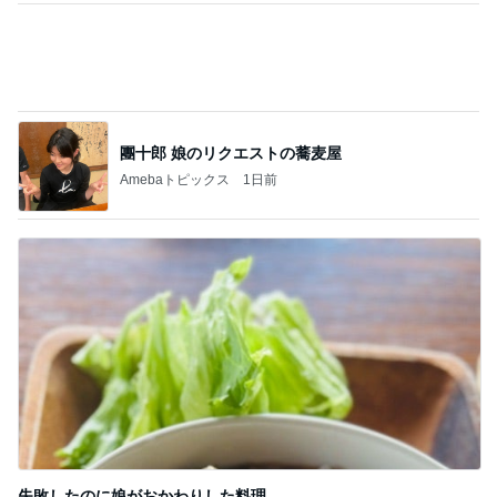
夜の塾の面談で遅くなる帰り道
Amebaトピックス
1日前
記事を読む
夫に渡したカウンセリングの受診
Amebaトピックス
1日前
何年も耐えてる同居で最近限界
Amebaトピックス
10時間前