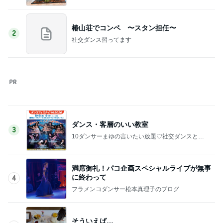
Amebaトピックス
1日前
失敗したのに娘がおかわりした料理
Amebaトピックス
1日前
記事を読む
堀ちえみの夫 美味しく出来た水菜そば