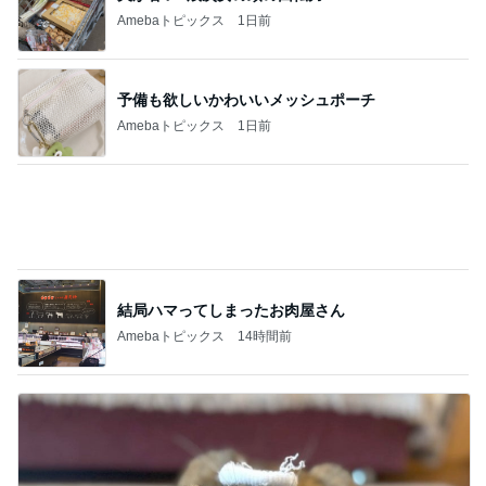
ジャンル人気記事ランキング
ダンス・バレエ
ミナダンと宝塚観劇(どちらも初！)
1
☆Neo☆さよ日和
椿山荘でコンペ 〜スタン担任〜
2
社交ダンス習ってます
ダンス・客層のいい教室
3
10ダンサーまゆの言いたい放題♡社交ダンスと競
技ダンス
満席御礼！パコ企画スペシャルライブが無事
に終わって
4
フラメンコダンサー松本真理子のブログ