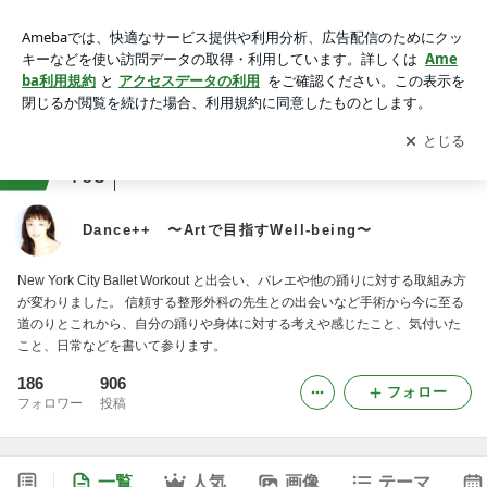
Dance++ 〜Artで目指すWell-being〜
アプリをダウンロードして
ブログの更新通知
を受け取りまし
開く
ょう。
ranking
ダンス・バレエジャンル
795
Dance++ 〜Artで目指すWell-being〜
New York City Ballet Workout と出会い、バレエや他の踊りに対する取組み方
が変わりました。 信頼する整形外科の先生との出会いなど手術から今に至る
道のりとこれから、自分の踊りや身体に対する考えや感じたこと、気付いた
こと、日常などを書いて参ります。
186
906
フォロー
フォロワー
投稿
一覧
人気
画像
テーマ