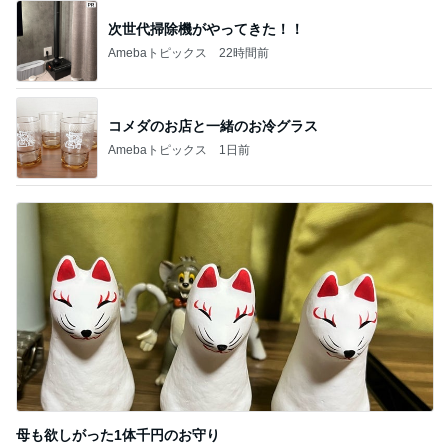
新登場ランキング
すべて見る
1
2
3
4
5
BEYOOOOO
島倉りか
ゆうこりん
MOMIママ
石 安伊
NDS
芸能人・有名人ブログ TOPへ
神がかってる掃除機
Amebaトピックス
22時間前
コストコで購入し快適になったトイレ
Amebaトピックス
1日前