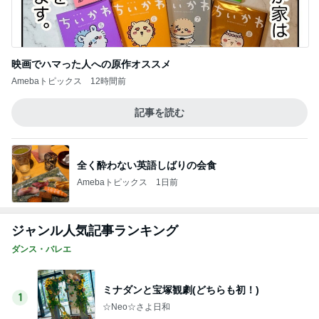
Amebaトピックス
1日前
記事を読む
高級な卵をつかった280円のプリン
Amebaトピックス
1日前
堀ちえみ 美容で一番大切だと実感
Amebaトピックス
1日前
昔の服がパツパツで困る家族写真
Amebaトピックス
13時間前
團十郎 娘のリクエストの蕎麦屋