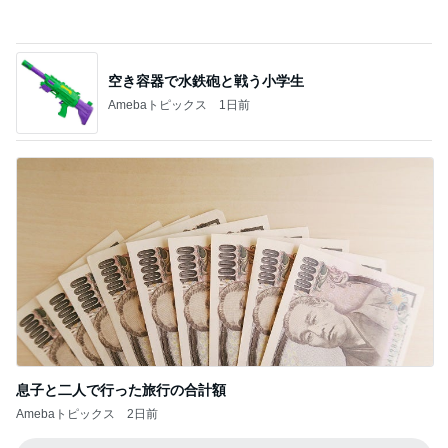
秋吉久美子 本気のすっぴん写真を公開
Amebaトピックス
18時間前
記事を読む
口溶けなめらかなチョコレートムース
Amebaトピックス
1日前
買って良かった華やかに見えるブラウス
Amebaトピックス
23時間前
当選した国産小麦100%のビスケット
Amebaトピックス
1日前