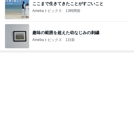
ここまで生きてきたことがすごいこと
Amebaトピックス
13時間前
趣味の範囲を超えた幼なじみの刺繍
Amebaトピックス
1日前
トップブロガーランキング
料理
子育て
1
1
栄養士ママそっち～の
kosodatefulな毎
簡単美味しいサイクル
オギャ子の暴走～
献立
そっち～
オギャ子
2
2
日曜日は９時まで
ゆうき酒場
い。
ゆうき
あべかわ
3
3
四十路シンパパの