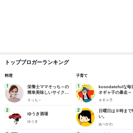
毎日笑顔で過ごしたい
日記
モモ母さん
はやパパ
もっと見る
加害者に怯えながら行った夏祭り
Amebaトピックス
14時間前
團十郎 癒しになった日本の自然
Amebaトピックス
1日前
だいたの夫 小さなことで感じる幸せ
Amebaトピックス
1日前