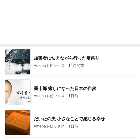
記事を読む
オフィシャルブロガーランキング
総合ランキング
すべて見る
1
2
3
市川團十郎白
小林麻央
だいたひかる
桃
クロ
猿
急上昇ランキング
すべて見る
1
2
3
4
5
木村直人
BEYOOOOO
美川憲一
吉岡淳
水森かおり
NDS