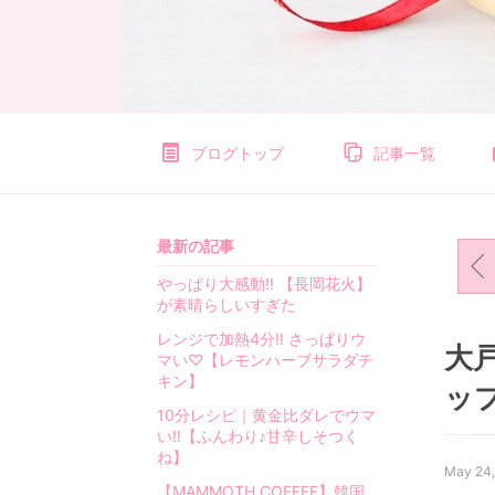
e
t
i
t
l
i
f
ブログトップ
記事一覧
e
〜
お
最新の記事
う
【
ち
やっぱり大感動‼︎ 【長岡花火】
ご
が素晴らしいすぎた
は
レンジで加熱4分‼︎ さっぱりウ
ん
大
マい♡【レモンハーブサラダチ
と
キン】
ッ
日
10分レシピ｜黄金比ダレでウマ
々
い‼︎【ふんわり♪甘辛しそつく
の
ね】
事
May 24
【MAMMOTH COFFEE】韓国