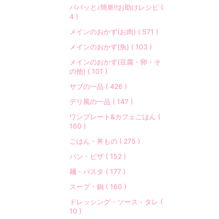
プ
パパッと♪簡単‼︎お助けレシピ (
ル
4 )
な
メインのおかず(お肉) ( 571 )
レ
シ
メインのおかず(魚) ( 103 )
ピ
メインのおかず(豆腐・卵・そ
」
の他) ( 101 )
で
サブの一品 ( 426 )
「
美
デリ風の一品 ( 147 )
味
ワンプレート&カフェごはん (
し
160 )
く
ごはん・丼もの ( 275 )
」
が
パン・ピザ ( 152 )
モ
麺・パスタ ( 177 )
ッ
ト
スープ・鍋 ( 160 )
ー
ドレッシング・ソース・タレ (
♪
10 )