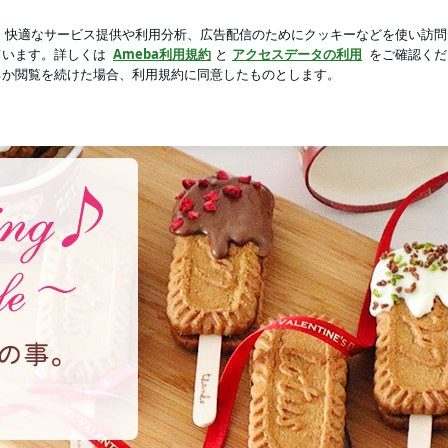
徴収される会費
芸能人ブログ
人気ブログ
新規登録
p Smiling♪ 〜noripetit life〜 おうちごはんと日々の