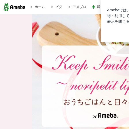
帰省の度に義姉から
ホーム
ピグ
アメブロ
大戸屋風【甘辛だれの唐揚げ】3ステップ簡単‼︎ごはんがススム♡ | Kee
K
e
e
p
S
m
i
l
i
n
g
♪
〜
n
o
r
i
p