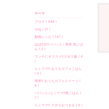
の
事
テーマ
な
ど
ブログ ( 448 )
…
vlog ( 21 )
ゆ
る
動画レシピ ( 147 )
り
ほぼ5分‼︎パパッと♪ 簡単 朝ごは
と
ん ( 3 )
綴
ランチにオススメ‼︎ズボラ飯 ( 4
っ
)
て
い
らくウマ‼︎ おうちカフェごはん
ま
( 4 )
す
簡単‼︎ おうちカフェスイーツ (
♡
6 )
パパッと♪らくウマ‼︎晩ごはん (
「
7 )
シ
ン
らくウマ‼︎ ズボラおつまみ ( 6 )