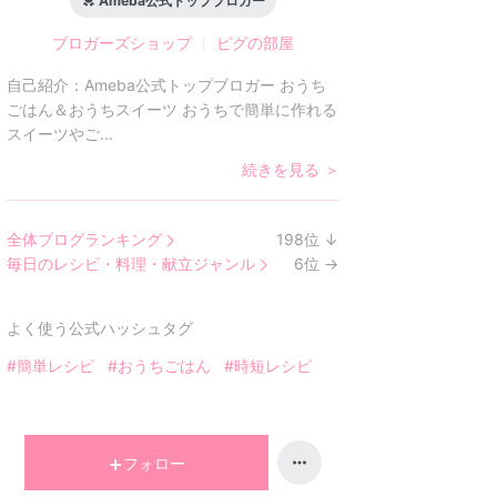
Ameba公式トップブロガー
ブロガーズショップ
ピグの部屋
自己紹介：
Ameba公式トップブロガー おうち
ごはん＆おうちスイーツ おうちで簡単に作れる
スイーツやご...
続きを見る ＞
全体ブログランキング
198
位
↓
ラ
毎日のレシピ・料理・献立ジャンル
6
位
→
ン
ラ
キ
ン
よく使う公式ハッシュタグ
ン
キ
グ
ン
#簡単レシピ
#おうちごはん
#時短レシピ
下
グ
降
維
持
フォロー