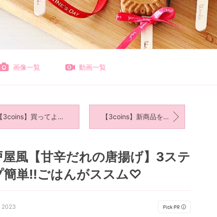
画像一覧
動画一覧
3coins】買ってよかった♡購入品
【3coins】新商品を購入してみた♡
戸屋風【甘辛だれの唐揚げ】3ステ
プ簡単‼︎ごはんがススム♡
, 2023