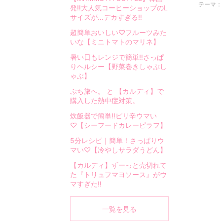
。
テーマ
発‼︎大人気コーヒーショップのL
お
サイズが…デカすぎる‼︎
う
ち
超簡単おいしい♡フルーツみた
いな【ミニトマトのマリネ】
で
作
暑い日もレンジで簡単‼︎さっぱ
る
りヘルシー【野菜巻きしゃぶし
ご
ゃぶ】
は
ぷち旅へ。 と 【カルディ】で
ん
購入した熱中症対策。
や
炊飯器で簡単‼︎ピリ辛ウマい
お
♡【シーフードカレーピラフ】
菓
子
5分レシピ｜簡単！さっぱりウ
マい♡【冷やしサラダうどん】
の
レ
【カルディ】ずーっと売切れて
シ
た『トリュフマヨソース』がウ
ピ
マすぎた‼︎
。
日
一覧を見る
々