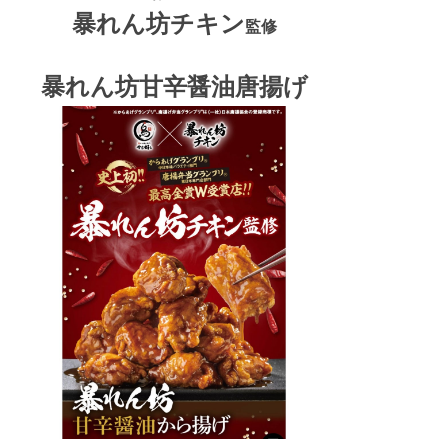
暴れん坊チキン
監修
暴れん坊甘辛醤油唐揚げ