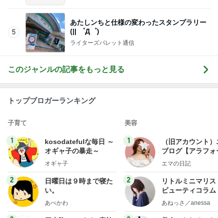
あたしンちと仕様の変わったスタンプラリー
(|| ゜Д゜)
5
ライターズパレット通信
このジャンルの記事をもっと見る
トップブロガーランキング
子育て
美容
1
1
kosodatefulな毎日 ～
（旧アカウント）
オギャ子の暴走～
ブログ【アラフォ
社売却セカンドラ
オギャ子
エマの日記
フ】
2
2
日曜日は９時まで寝た
リトルミニマリス
い。
ビューティコラム 
little minimalist'
あべかわ
あねっさ／anessa
uty colum