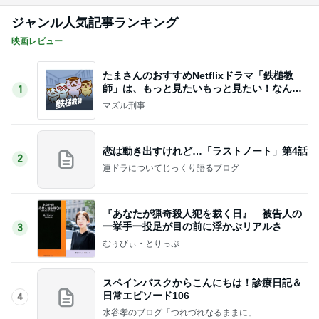
ジャンル人気記事ランキング
映画レビュー
たまさんのおすすめNetflixドラマ「鉄槌教
師」は、もっと見たいもっと見たい！なんで1
1
0話完？
マズル刑事
恋は動き出すけれど…「ラストノート」第4話
2
連ドラについてじっくり語るブログ
『あなたが猟奇殺人犯を裁く日』 被告人の
一挙手一投足が目の前に浮かぶリアルさ
3
むぅびぃ・とりっぷ
スペインバスクからこんにちは！診療日記＆
日常エピソード106
4
水谷孝のブログ「つれづれなるままに」