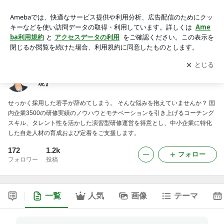
【自律型人材の育成で、企業の持続可能な成長を実現】 -2ペ
ージ目
アプリをダウンロードして
ブログの更新通知
を受け取りまし
開く
ょう。
【自律型人材の育成で、企業の持続可能な成長を実
現】
せっかく採用した若手が辞めてしまう。 そんな悩みを抱えていませんか？ 国
内企業3500の研修実績のノウハウとモチベーションを引き上げるコーチング
スキル、タレント性を活かした演習型研修運営を得意とし、中小企業に特化
した自走人材の育成および定着をご支援します。
172
1.2k
フォロー
フォロワー
投稿
一覧
人気
画像
テーマ