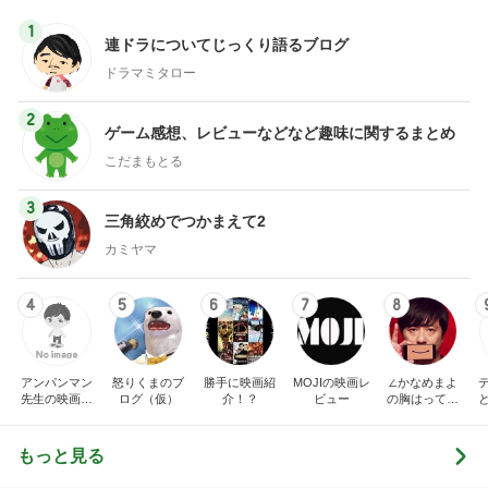
1
連ドラについてじっくり語るブログ
ドラマミタロー
2
ゲーム感想、レビューなどなど趣味に関するまとめ
こだまもとる
3
三角絞めでつかまえて2
カミヤマ
4
5
6
7
8
アンパンマン
怒りくまのブ
勝手に映画紹
MOJIの映画レ
∠かなめまよ
先生の映画講
ログ（仮）
介！？
ビュー
の胸はって行
座
け〜！自信持
って行け〜！
もっと見る