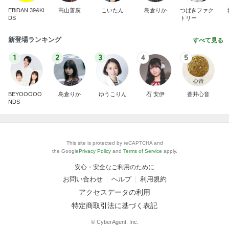
EBiDAN 39&Ki
高山善廣
こいたん
島倉りか
つばきファク
DS
トリー
新登場ランキング
すべて見る
1
2
3
4
5
BEYOOOOO
島倉りか
ゆうこりん
石 安伊
蒼井心音
NDS
This site is protected by reCAPTCHA and
the Google
Privacy Policy
and
Terms of Service
apply.
安心・安全なご利用のために
お問い合わせ
ヘルプ
利用規約
アクセスデータの利用
特定商取引法に基づく表記
© CyberAgent, Inc.