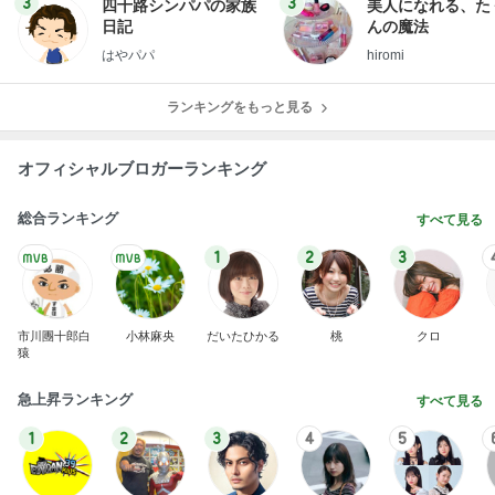
3
3
四十路シンパパの家族
美人になれる、た
日記
んの魔法
はやパパ
hiromi
ランキングをもっと見る
オフィシャルブロガーランキング
総合ランキング
すべて見る
1
2
3
市川團十郎白
小林麻央
だいたひかる
桃
クロ
猿
急上昇ランキング
すべて見る
1
2
3
4
5