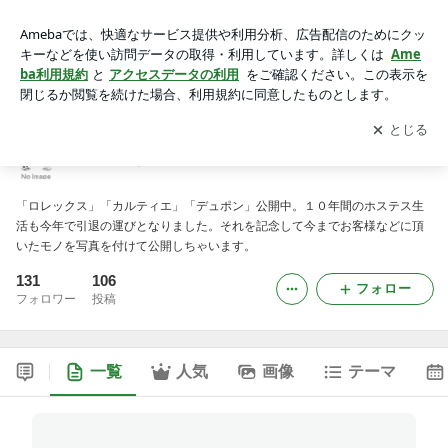
★見せます★水商売でもらったモノ一覧
アプリをダウンロードして
ブログの更新通知
を受け取りまし
開く
ょう。
★見せます★水商売でもらったモノ一覧
「ロレックス」「カルティエ」「デュポン」公開中。１０年間のホステス生
活も今年で引退の運びとなりました。それを記念して今までお客様などに頂
いたモノを写真を付けて公開しちゃいます。
131
106
フォロー
フォロワー
投稿
一覧
人気
画像
テーマ