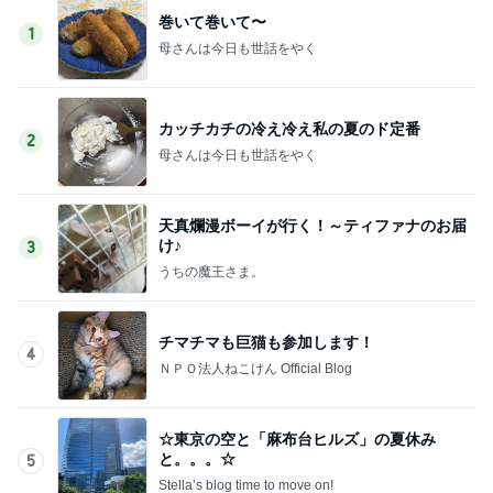
巻いて巻いて〜
1
母さんは今日も世話をやく
カッチカチの冷え冷え私の夏のド定番
2
母さんは今日も世話をやく
天真爛漫ボーイが行く！～ティファナのお届
け♪
3
うちの魔王さま。
チマチマも巨猫も参加します！
4
ＮＰＯ法人ねこけん Official Blog
☆東京の空と「麻布台ヒルズ」の夏休み
と。。。☆
5
Stella’s blog time to move on!