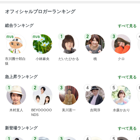
オフィシャルブロガーランキング
総合ランキング
すべて見る
1
2
3
市川團十郎白
小林麻央
だいたひかる
桃
クロ
猿
急上昇ランキング
すべて見る
1
2
3
4
5
木村直人
BEYOOOOO
美川憲一
吉岡淳
水森かおり
NDS
新登場ランキング
すべて見る
1
2
3
4
5