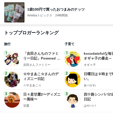
1袋100円で買ったおつまみのナッツ
Amebaトピックス
24時間前
トップブロガーランキング
旅行
子育て
1
1
「吉田さんちのファミ
kosodatefulな毎
リー日記」Powered b
オギャ子の暴走～
y Ameba 吉田さんファ
吉田さんファミリー
オギャ子
ミリーオフィシャルブ
ログ
2
2
☆やまあこ☆さんのデ
日曜日は９時まで
ィズニー日記
い。
☆やまあこ☆
あべかわ
3
3
日々是甘露2〜ディズニ
四十路シンパパの
ー風味〜
日記
甘露
はやパパ