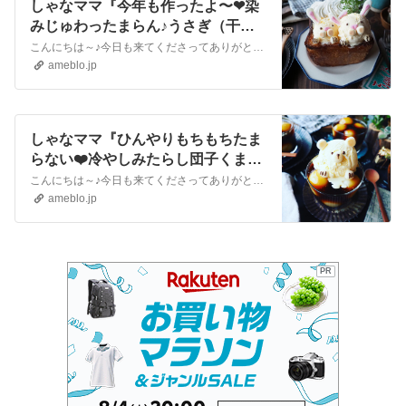
しゃなママ『今年も作ったよ〜❤染
みじゅわったまらん♪うさぎ（干
支）アイスのハニートースト❤』
こんにちは～♪今日も来てくださってありがとうございます。いつも沢山のコメントやメッセージ、クリップやリブログもほんとに嬉しいです♪全部にお返事できなくて申し訳…
ameblo.jp
しゃなママ『ひんやりもちもちたま
らない❤️冷やしみたらし団子くまア
イス乗せ♪』
こんにちは～♪今日も来てくださってありがとうございます❤️いつも沢山のコメントやメッセージ、クリップやリブログもほんとに嬉しいです♪全部にお返事できなくて申し…
ameblo.jp
PR