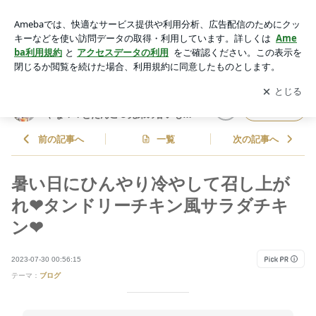
暑い日にひんやり冷やして召し上がれ❤タンドリーチキン風サ
ラダチキン❤ | しゃなママオフィシャルブログ「しゃなママと
アプリをダウンロードして
ブログの更新通知
を受け取りまし
開く
だんご３兄弟の甘いもの日記」Powered by Ameba
ょう。
しゃなママオフィシャルブログ「し
フォロー
ゃなママとだんご３兄弟の甘いもの
日記」
前の記事へ
一覧
次の記事へ
暑い日にひんやり冷やして召し上が
れ❤タンドリーチキン風サラダチキ
ン❤
2023-07-30 00:56:15
テーマ：
ブログ