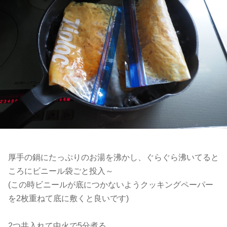
厚手の鍋にたっぷりのお湯を沸かし、ぐらぐら沸いてると
ころにビニール袋ごと投入～
(この時ビニールが底につかないようクッキングペーパー
を2枚重ねて底に敷くと良いです)
2つ共入れて中火で5分煮る。