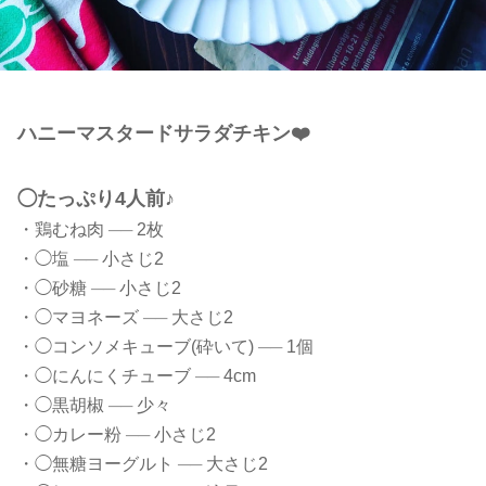
ハニーマスタードサラダチキン❤️
◯たっぷり4人前♪
・鶏むね肉
──
2枚
・◯塩
──
小さじ2
・◯砂糖
──
小さじ2
・◯マヨネーズ
──
大さじ2
・◯コンソメキューブ(砕いて)
──
1個
・◯にんにくチューブ
──
4cm
・◯黒胡椒
──
少々
・◯カレー粉
──
小さじ2
・◯無糖ヨーグルト
──
大さじ2