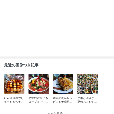
最近の画像つき記事
ひんやり冷やし
熱中症対策にも
週末の乾杯レシ
手術と入院と、
てもちもち美味
スープまでごく
ピにも❤瞬間爆
夏休みにおすす
しい❤冷やしみ
ごく飲み干しち
速シャレオツお
めなレシピ色々
たらし団子と冷
ゃって❤ツナと
つまみ♪やみつ
❤
やし白玉ぜんざ
トマトの爆速ひ
もっと見る
きチーズログ❤