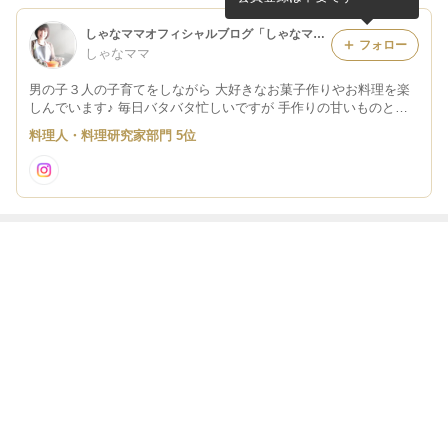
しゃなママオフィシャルブログ「しゃなママとだんご３兄弟の甘いもの日記」Powered by Ameba
フォロー
しゃなママ
男の子３人の子育てをしながら 大好きなお菓子作りやお料理を楽
しんでいます♪ 毎日バタバタ忙しいですが 手作りの甘いものとコ
ーヒーでほっと一息♪ 幸せな時間です♪ そんな存在のブログになれ
料理人・料理研究家部門 5位
たら・・・ と思います♪