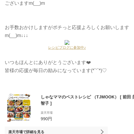
ございますm(__)m
お手数おかけしますがポチっと応援よろしくお願いします
m(__)m↓↓↓
レシピブログに参加中♪
いつもほんとにありがとうございます❤️
皆様の応援が毎日の励みになっています(*´˘`*)♡
しゃなママのベストレシピ （TJMOOK） [ 前田 
智子 ]
楽天市場
990円
楽天市場
で詳細を見る