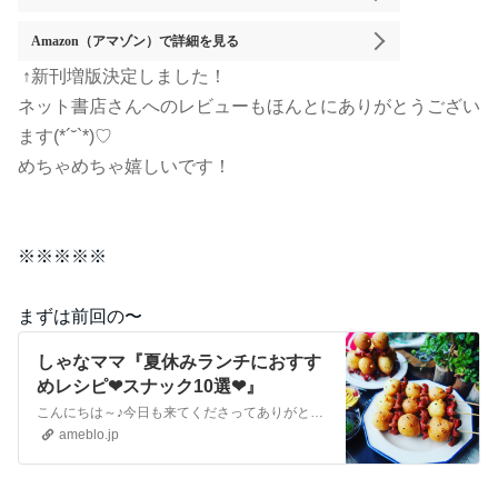
Amazon（アマゾン）
で詳細を見る
↑新刊増版決定しました！
ネット書店さんへのレビューもほんとにありがとうござい
ます(*´˘`*)♡
めちゃめちゃ嬉しいです！
※※※※※
まずは前回の〜
しゃなママ『夏休みランチにおすす
めレシピ❤スナック10選❤』
こんにちは～♪今日も来てくださってありがとうございます。いつも沢山のコメントやメッセージ、クリップやリブログもほんとに嬉しいです♪全部にお返事できなくて申し訳…
ameblo.jp