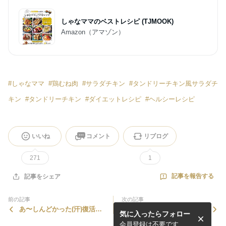
しゃなママのベストレシピ (TJMOOK)
Amazon（アマゾン）
#
しゃなママ
#
鶏むね肉
#
サラダチキン
#
タンドリーチキン風サラダチ
キン
#
タンドリーチキン
#
ダイエットレシピ
#
ヘルシーレシピ
いいね
コメント
リブログ
271
1
記事を報告する
記事をシェア
前の記事
次の記事
あ〜しんどかった(汗)復活い
夏休みランチにおすすめレシ
気に入ったらフォロー
たしました❤
ピ❤スナック10選❤
会員登録は不要です