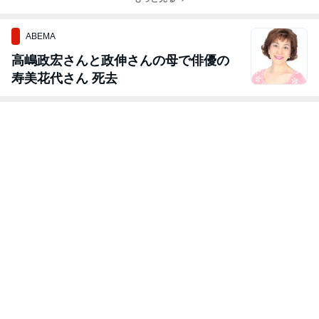
い❤
んやり冷製パス
タ❤
ABEMA
高嶋政宏さんと政伸さんの母で俳優の
寿美花代さん 死去