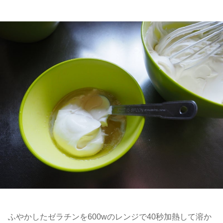
ふやかしたゼラチンを600wのレンジで40秒加熱して溶か