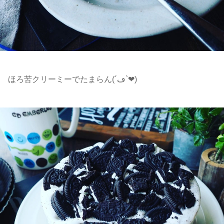
ほろ苦クリーミーでたまらん(´ڡ`❤)