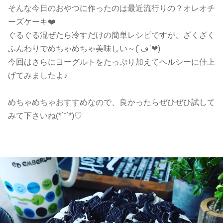
そんな今日のおやつに作ったのは最近流行りの？オレオチ
ーズケーキ❤️
ぐるぐる混ぜたら冷すだけの簡単レシピですが、ざくざく
ふんわりでめちゃめちゃ美味しい～(´ڡ`❤)
今回はさらにヨーグルトをたっぷり加えてヘルシーに仕上
げてみましたよ♪
めちゃめちゃおすすめなので、良かったらぜひぜひ試して
みて下さいね(*´˘`*)♡