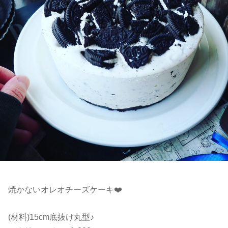
焼かないオレオチーズケーキ❤️
(材料)15cm底抜け丸型♪