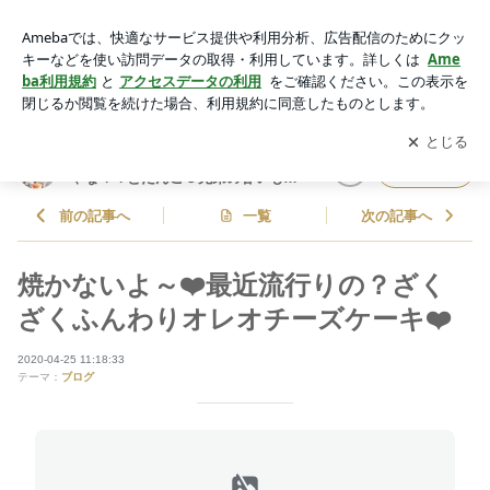
焼かないよ～❤️最近流行りの？ざくざくふんわりオレオチーズ
ケーキ❤️ | しゃなママオフィシャルブログ「しゃなママとだん
アプリをダウンロードして
ブログの更新通知
を受け取りまし
開く
ご３兄弟の甘いもの日記」Powered by Ameba
ょう。
しゃなママオフィシャルブログ「し
フォロー
ゃなママとだんご３兄弟の甘いもの
日記」
前の記事へ
一覧
次の記事へ
焼かないよ～❤️最近流行りの？ざく
ざくふんわりオレオチーズケーキ❤️
2020-04-25 11:18:33
テーマ：
ブログ