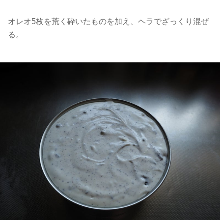
オレオ5枚を荒く砕いたものを加え、ヘラでざっくり混ぜ
る。